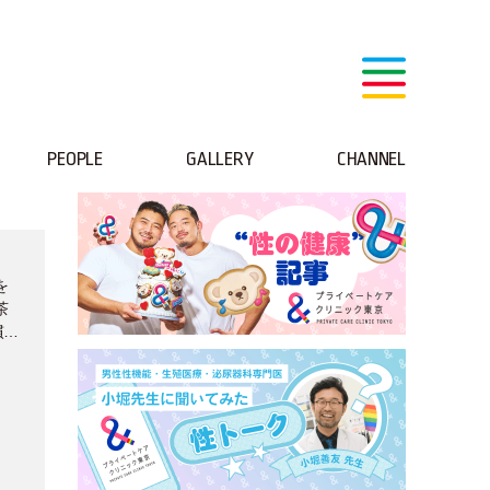
PEOPLE
GALLERY
CHANNEL
を
茶
 #