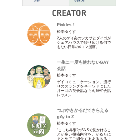
CREATOR
Pickles！
松本ゆうす
2人のゲイ友のツカサとダイゴが
シェアハウスで繰り広げる何で
もない日常の4コマ漫画。
一生に一度も使わないGAY
会話
松本ゆうす
ゲイコミュニケーション。流行
りのスラングをキーワドにした
月一回の英会話ならぬGAY会話
レッスン
つぶやきかるだでさらえる
gAy to Z
松本ゆうす
“こっち界隈”のSNSで見かけるこ
とが多い投稿内容を、かるたに
まとめてご紹介するあるある！