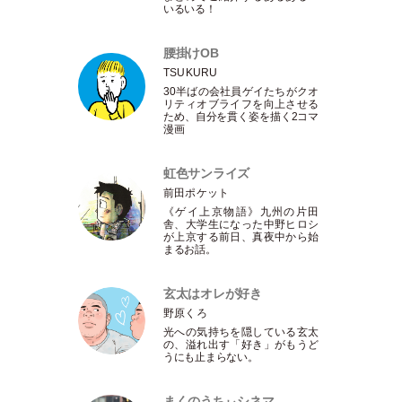
いるいる！
腰掛けOB
TSUKURU
30半ばの会社員ゲイたちがクオ
リティオブライフを向上させる
ため、自分を貫く姿を描く2コマ
漫画
虹色サンライズ
前田ポケット
《ゲイ上京物語》九州の片田
舎、大学生になった中野ヒロシ
が上京する前日、真夜中から始
まるお話。
玄太はオレが好き
野原くろ
光への気持ちを隠している玄太
の、溢れ出す
「
好き
」
がもうど
うにも止まらない。
まくのうちぃシネマ