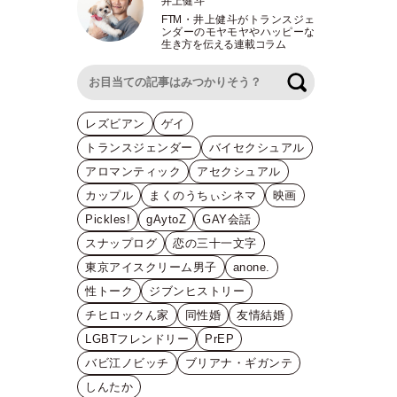
井上健斗
FTM
・
井上健斗がトランスジェ
ンダーのモヤモヤやハッピーな
生き方を伝える連載コラム
検索
レズビアン
ゲイ
トランスジェンダー
バイセクシュアル
アロマンティック
アセクシュアル
カップル
まくのうちぃシネマ
映画
Pickles!
gAytoZ
GAY会話
スナップログ
恋の三十一文字
東京アイスクリーム男子
anone.
性トーク
ジブンヒストリー
チヒロックん家
同性婚
友情結婚
LGBTフレンドリー
PrEP
バビ江ノビッチ
ブリアナ・ギガンテ
しんたか