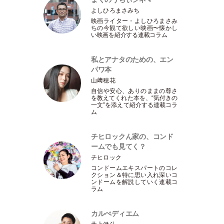
よしひろまさみち
映画ライター
・
よしひろまさみ
ちの今観て欲しい映画〜懐かし
い映画を紹介する連載コラム
私とアナタのための、エン
パワ本
山﨑穂花
自信や安心、ありのままの尊さ
を教えてくれた本を、“気付きの
一文”を添えて紹介する連載コラ
ム
チヒロックん家の、コンド
ームでも見てく？
チヒロック
コンドームエキスパートのコレ
クション＆特に思い入れ深いコ
ンドームを解説していく連載コ
ラム
カルぺディエム