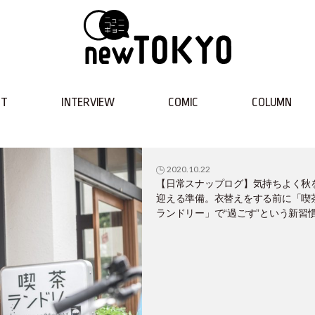
NT
INTERVIEW
COMIC
COLUMN
2020.10.22
【日常スナップログ】気持ちよく秋
迎える準備。衣替えをする前に「喫
ランドリー」で“過ごす”という新習慣
しか君 #ユウヤ君 #喫茶ランドリー