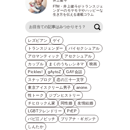
井上健斗
FTM
・
井上健斗がトランスジェ
ンダーのモヤモヤやハッピーな
生き方を伝える連載コラム
検索
レズビアン
ゲイ
トランスジェンダー
バイセクシュアル
アロマンティック
アセクシュアル
カップル
まくのうちぃシネマ
映画
Pickles!
gAytoZ
GAY会話
スナップログ
恋の三十一文字
東京アイスクリーム男子
anone.
性トーク
ジブンヒストリー
チヒロックん家
同性婚
友情結婚
LGBTフレンドリー
PrEP
バビ江ノビッチ
ブリアナ・ギガンテ
しんたか