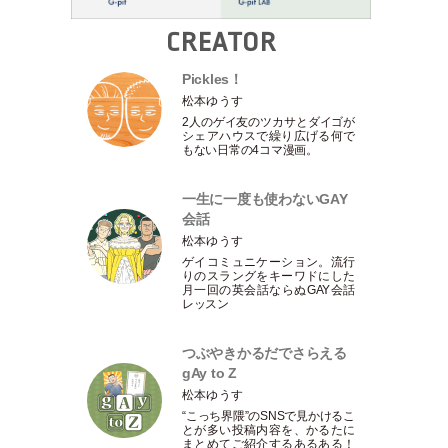
CREATOR
Pickles！
松本ゆうす
2人のゲイ友のツカサとダイゴが
シェアハウスで繰り広げる何で
もない日常の4コマ漫画。
一生に一度も使わないGAY
会話
松本ゆうす
ゲイコミュニケーション。流行
りのスラングをキーワドにした
月一回の英会話ならぬGAY会話
レッスン
つぶやきかるだでさらえる
gAy to Z
松本ゆうす
“こっち界隈”のSNSで見かけるこ
とが多い投稿内容を、かるたに
まとめてご紹介するあるある！