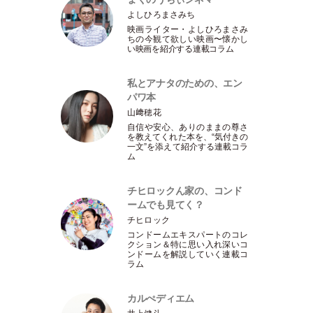
よしひろまさみち
映画ライター
・
よしひろまさみ
ちの今観て欲しい映画〜懐かし
い映画を紹介する連載コラム
私とアナタのための、エン
パワ本
山﨑穂花
自信や安心、ありのままの尊さ
を教えてくれた本を、“気付きの
一文”を添えて紹介する連載コラ
ム
チヒロックん家の、コンド
ームでも見てく？
チヒロック
コンドームエキスパートのコレ
クション＆特に思い入れ深いコ
ンドームを解説していく連載コ
ラム
カルぺディエム