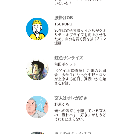
いるいる！
腰掛けOB
TSUKURU
30半ばの会社員ゲイたちがクオ
リティオブライフを向上させる
ため、自分を貫く姿を描く2コマ
漫画
虹色サンライズ
前田ポケット
《ゲイ上京物語》九州の片田
舎、大学生になった中野ヒロシ
が上京する前日、真夜中から始
まるお話。
玄太はオレが好き
野原くろ
光への気持ちを隠している玄太
の、溢れ出す
「
好き
」
がもうど
うにも止まらない。
まくのうちぃシネマ