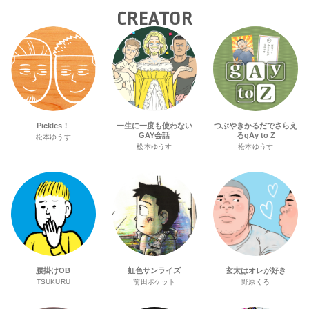
CREATOR
Pickles！
一生に一度も使わない
つぶやきかるだでさらえ
GAY会話
るgAy to Z
松本ゆうす
松本ゆうす
松本ゆうす
腰掛けOB
虹色サンライズ
玄太はオレが好き
TSUKURU
前田ポケット
野原くろ