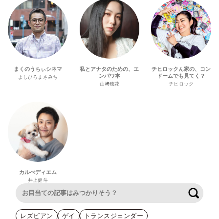
まくのうちぃシネマ
私とアナタのための、エ
チヒロックん家の、コン
ンパワ本
ドームでも見てく？
よしひろまさみち
山﨑穂花
チヒロック
カルぺディエム
井上健斗
検索
レズビアン
ゲイ
トランスジェンダー