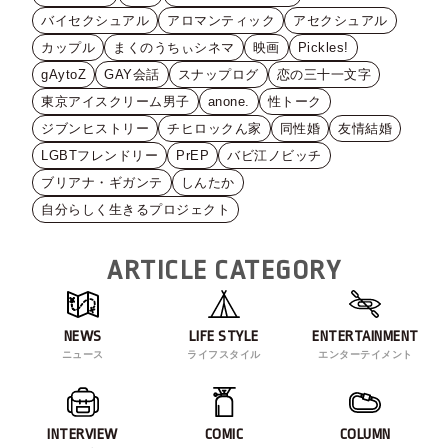
バイセクシュアル
アロマンティック
アセクシュアル
カップル
まくのうちぃシネマ
映画
Pickles!
gAytoZ
GAY会話
スナップログ
恋の三十一文字
東京アイスクリーム男子
anone.
性トーク
ジブンヒストリー
チヒロックん家
同性婚
友情結婚
LGBTフレンドリー
PrEP
バビ江ノビッチ
ブリアナ・ギガンテ
しんたか
自分らしく生きるプロジェクト
ARTICLE CATEGORY
NEWS
LIFE STYLE
ENTERTAINMENT
ニュース
ライフスタイル
エンターテイメント
INTERVIEW
COMIC
COLUMN