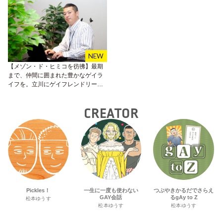
【メゾン・ド・ヒミコを彷彿】最期
まで、仲間に囲まれた豊かなゲイラ
イフを。立川にゲイフレンドリー高
齢者向け住宅がオープン予定！
CREATOR
Pickles！
一生に一度も使わない
つぶやきかるだでさらえ
GAY会話
るgAy to Z
松本ゆうす
松本ゆうす
松本ゆうす