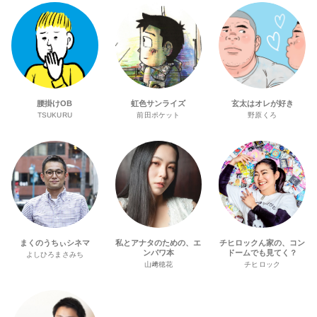
腰掛けOB
虹色サンライズ
玄太はオレが好き
TSUKURU
前田ポケット
野原くろ
まくのうちぃシネマ
私とアナタのための、エ
チヒロックん家の、コン
ンパワ本
ドームでも見てく？
よしひろまさみち
山﨑穂花
チヒロック