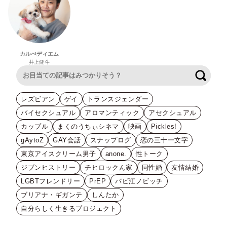
カルぺディエム
井上健斗
検索
レズビアン
ゲイ
トランスジェンダー
バイセクシュアル
アロマンティック
アセクシュアル
カップル
まくのうちぃシネマ
映画
Pickles!
gAytoZ
GAY会話
スナップログ
恋の三十一文字
東京アイスクリーム男子
anone.
性トーク
ジブンヒストリー
チヒロックん家
同性婚
友情結婚
LGBTフレンドリー
PrEP
バビ江ノビッチ
ブリアナ・ギガンテ
しんたか
自分らしく生きるプロジェクト