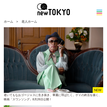
ホーム
>
老人ホーム
老いてもなおゴージャスに生き抜き、華麗に羽ばたく。ゲイの終活を描く、
映画「スワンソング」8月26日公開！