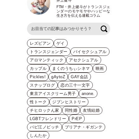
井上健斗
FTM
・
井上健斗がトランスジェ
ンダーのモヤモヤやハッピーな
生き方を伝える連載コラム
検索
レズビアン
ゲイ
トランスジェンダー
バイセクシュアル
アロマンティック
アセクシュアル
カップル
まくのうちぃシネマ
映画
Pickles!
gAytoZ
GAY会話
スナップログ
恋の三十一文字
東京アイスクリーム男子
anone.
性トーク
ジブンヒストリー
チヒロックん家
同性婚
友情結婚
LGBTフレンドリー
PrEP
バビ江ノビッチ
ブリアナ・ギガンテ
しんたか