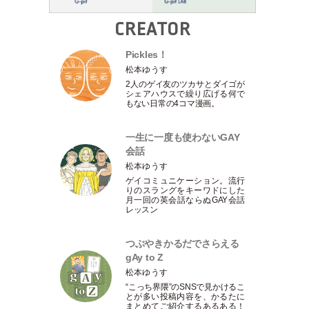
CREATOR
Pickles！
松本ゆうす
2人のゲイ友のツカサとダイゴが
シェアハウスで繰り広げる何で
もない日常の4コマ漫画。
一生に一度も使わないGAY
会話
松本ゆうす
ゲイコミュニケーション。流行
りのスラングをキーワドにした
月一回の英会話ならぬGAY会話
レッスン
つぶやきかるだでさらえる
gAy to Z
松本ゆうす
“こっち界隈”のSNSで見かけるこ
とが多い投稿内容を、かるたに
まとめてご紹介するあるある！