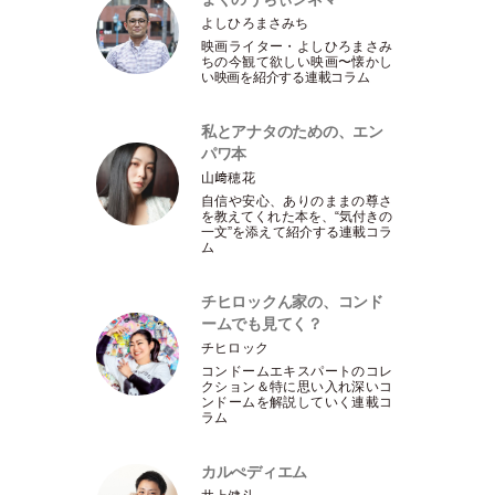
よしひろまさみち
映画ライター
・
よしひろまさみ
ちの今観て欲しい映画〜懐かし
い映画を紹介する連載コラム
私とアナタのための、エン
パワ本
山﨑穂花
自信や安心、ありのままの尊さ
を教えてくれた本を、“気付きの
一文”を添えて紹介する連載コラ
ム
チヒロックん家の、コンド
ームでも見てく？
チヒロック
コンドームエキスパートのコレ
クション＆特に思い入れ深いコ
ンドームを解説していく連載コ
ラム
カルぺディエム