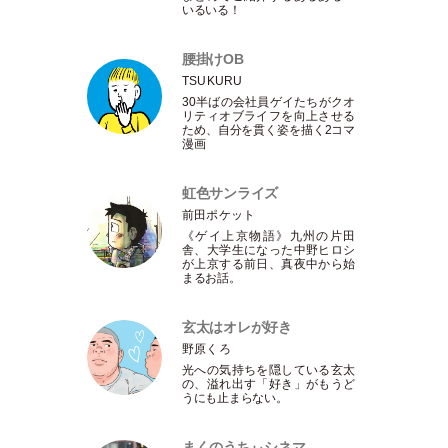
いるいる！
腰掛けOB
TSUKURU
30半ばの会社員ゲイたちがクオ
リティオブライフを向上させる
ため、自分を貫く姿を描く2コマ
漫画
虹色サンライズ
前田ポケット
《ゲイ上京物語》九州の片田
舎、大学生になった中野ヒロシ
が上京する前日、真夜中から始
まるお話。
玄太はオレが好き
野原くろ
光への気持ちを隠している玄太
の、溢れ出す
「
好き
」
がもうど
うにも止まらない。
まくのうちぃシネマ