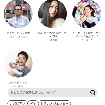
まくのうちぃシネマ
私とアナタのための、エ
チヒロックん家の、コン
ンパワ本
ドームでも見てく？
よしひろまさみち
山﨑穂花
チヒロック
カルぺディエム
井上健斗
検索
レズビアン
ゲイ
トランスジェンダー