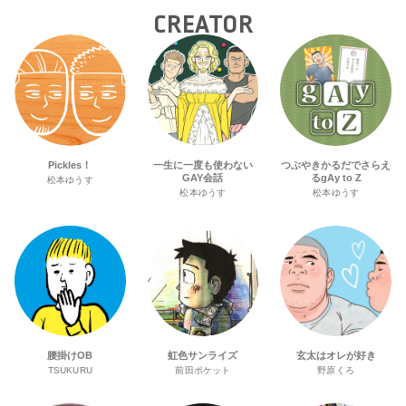
CREATOR
Pickles！
一生に一度も使わない
つぶやきかるだでさらえ
GAY会話
るgAy to Z
松本ゆうす
松本ゆうす
松本ゆうす
腰掛けOB
虹色サンライズ
玄太はオレが好き
TSUKURU
前田ポケット
野原くろ