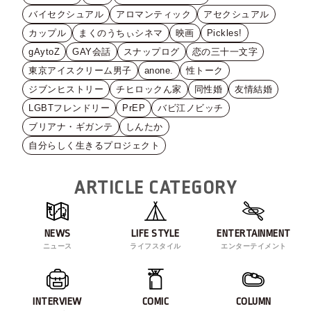
バイセクシュアル
アロマンティック
アセクシュアル
カップル
まくのうちぃシネマ
映画
Pickles!
gAytoZ
GAY会話
スナップログ
恋の三十一文字
東京アイスクリーム男子
anone.
性トーク
ジブンヒストリー
チヒロックん家
同性婚
友情結婚
LGBTフレンドリー
PrEP
バビ江ノビッチ
ブリアナ・ギガンテ
しんたか
自分らしく生きるプロジェクト
ARTICLE CATEGORY
NEWS
LIFE STYLE
ENTERTAINMENT
ニュース
ライフスタイル
エンターテイメント
INTERVIEW
COMIC
COLUMN