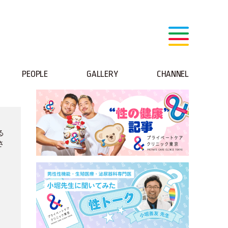
PEOPLE
GALLERY
CHANNEL
る
さ
。