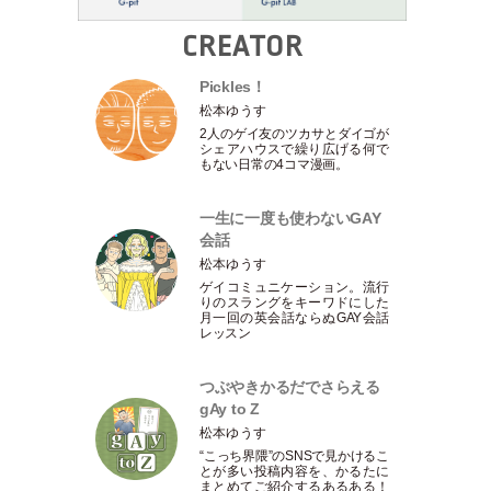
CREATOR
Pickles！
松本ゆうす
2人のゲイ友のツカサとダイゴが
シェアハウスで繰り広げる何で
もない日常の4コマ漫画。
一生に一度も使わないGAY
会話
松本ゆうす
ゲイコミュニケーション。流行
りのスラングをキーワドにした
月一回の英会話ならぬGAY会話
レッスン
つぶやきかるだでさらえる
gAy to Z
松本ゆうす
“こっち界隈”のSNSで見かけるこ
とが多い投稿内容を、かるたに
まとめてご紹介するあるある！