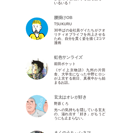
いるいる！
腰掛けOB
TSUKURU
30半ばの会社員ゲイたちがクオ
リティオブライフを向上させる
ため、自分を貫く姿を描く2コマ
漫画
虹色サンライズ
前田ポケット
《ゲイ上京物語》九州の片田
舎、大学生になった中野ヒロシ
が上京する前日、真夜中から始
まるお話。
玄太はオレが好き
野原くろ
光への気持ちを隠している玄太
の、溢れ出す
「
好き
」
がもうど
うにも止まらない。
まくのうちぃシネマ