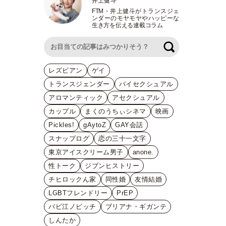
井上健斗
FTM
・
井上健斗がトランスジェ
ンダーのモヤモヤやハッピーな
生き方を伝える連載コラム
検索
レズビアン
ゲイ
トランスジェンダー
バイセクシュアル
アロマンティック
アセクシュアル
カップル
まくのうちぃシネマ
映画
Pickles!
gAytoZ
GAY会話
スナップログ
恋の三十一文字
東京アイスクリーム男子
anone.
性トーク
ジブンヒストリー
チヒロックん家
同性婚
友情結婚
LGBTフレンドリー
PrEP
バビ江ノビッチ
ブリアナ・ギガンテ
しんたか