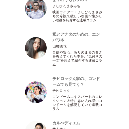
よしひろまさみち
映画ライター
・
よしひろまさみ
ちの今観て欲しい映画〜懐かし
い映画を紹介する連載コラム
私とアナタのための、エン
パワ本
山﨑穂花
自信や安心、ありのままの尊さ
を教えてくれた本を、“気付きの
一文”を添えて紹介する連載コラ
ム
チヒロックん家の、コンド
ームでも見てく？
チヒロック
コンドームエキスパートのコレ
クション＆特に思い入れ深いコ
ンドームを解説していく連載コ
ラム
カルぺディエム