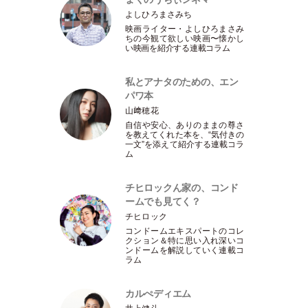
よしひろまさみち
映画ライター
・
よしひろまさみ
ちの今観て欲しい映画〜懐かし
い映画を紹介する連載コラム
私とアナタのための、エン
パワ本
山﨑穂花
自信や安心、ありのままの尊さ
を教えてくれた本を、“気付きの
一文”を添えて紹介する連載コラ
ム
チヒロックん家の、コンド
ームでも見てく？
チヒロック
コンドームエキスパートのコレ
クション＆特に思い入れ深いコ
ンドームを解説していく連載コ
ラム
カルぺディエム