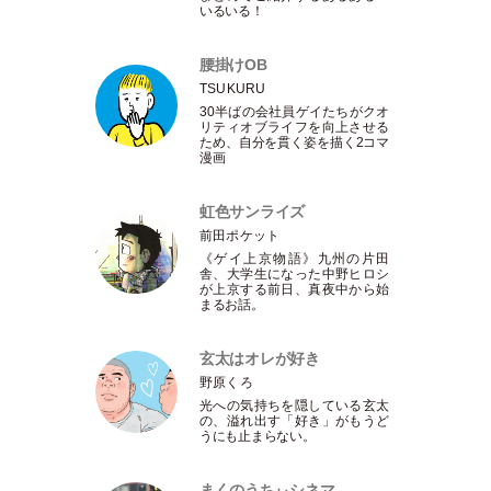
いるいる！
腰掛けOB
TSUKURU
30半ばの会社員ゲイたちがクオ
リティオブライフを向上させる
ため、自分を貫く姿を描く2コマ
漫画
虹色サンライズ
前田ポケット
《ゲイ上京物語》九州の片田
舎、大学生になった中野ヒロシ
が上京する前日、真夜中から始
まるお話。
玄太はオレが好き
野原くろ
光への気持ちを隠している玄太
の、溢れ出す
「
好き
」
がもうど
うにも止まらない。
まくのうちぃシネマ