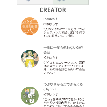
CREATOR
Pickles！
松本ゆうす
2人のゲイ友のツカサとダイゴが
シェアハウスで繰り広げる何で
もない日常の4コマ漫画。
一生に一度も使わないGAY
会話
松本ゆうす
ゲイコミュニケーション。流行
りのスラングをキーワドにした
月一回の英会話ならぬGAY会話
レッスン
つぶやきかるだでさらえる
gAy to Z
松本ゆうす
“こっち界隈”のSNSで見かけるこ
とが多い投稿内容を、かるたに
まとめてご紹介するあるある！