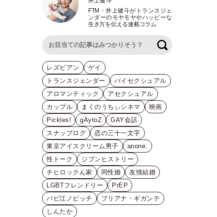
井上健斗
FTM
・
井上健斗がトランスジェ
ンダーのモヤモヤやハッピーな
生き方を伝える連載コラム
検索
レズビアン
ゲイ
トランスジェンダー
バイセクシュアル
アロマンティック
アセクシュアル
カップル
まくのうちぃシネマ
映画
Pickles!
gAytoZ
GAY会話
スナップログ
恋の三十一文字
東京アイスクリーム男子
anone.
性トーク
ジブンヒストリー
チヒロックん家
同性婚
友情結婚
LGBTフレンドリー
PrEP
バビ江ノビッチ
ブリアナ・ギガンテ
しんたか