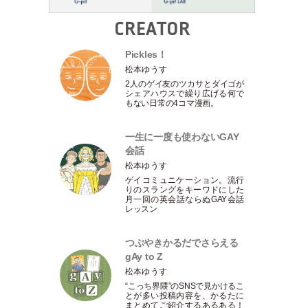
CREATOR
Pickles！
松本ゆうす
2人のゲイ友のツカサとダイゴが
シェアハウスで繰り広げる何で
もない日常の4コマ漫画。
一生に一度も使わないGAY
会話
松本ゆうす
ゲイコミュニケーション。流行
りのスラングをキーワドにした
月一回の英会話ならぬGAY会話
レッスン
つぶやきかるだでさらえる
gAy to Z
松本ゆうす
“こっち界隈”のSNSで見かけるこ
とが多い投稿内容を、かるたに
まとめてご紹介するあるある！