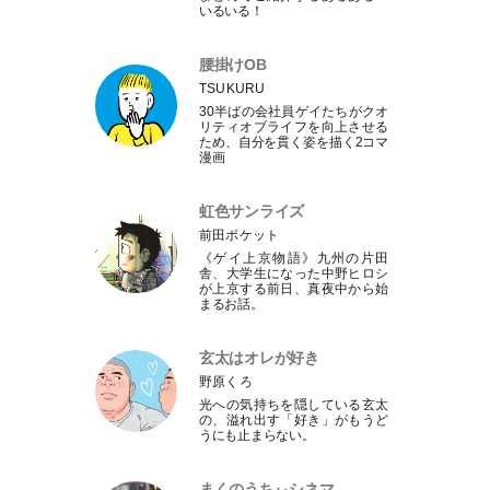
いるいる！
腰掛けOB
TSUKURU
30半ばの会社員ゲイたちがクオ
リティオブライフを向上させる
ため、自分を貫く姿を描く2コマ
漫画
虹色サンライズ
前田ポケット
《ゲイ上京物語》九州の片田
舎、大学生になった中野ヒロシ
が上京する前日、真夜中から始
まるお話。
玄太はオレが好き
野原くろ
光への気持ちを隠している玄太
の、溢れ出す
「
好き
」
がもうど
うにも止まらない。
まくのうちぃシネマ