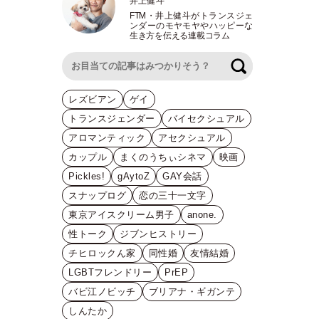
井上健斗
FTM
・
井上健斗がトランスジェ
ンダーのモヤモヤやハッピーな
生き方を伝える連載コラム
検索
レズビアン
ゲイ
トランスジェンダー
バイセクシュアル
アロマンティック
アセクシュアル
カップル
まくのうちぃシネマ
映画
Pickles!
gAytoZ
GAY会話
スナップログ
恋の三十一文字
東京アイスクリーム男子
anone.
性トーク
ジブンヒストリー
チヒロックん家
同性婚
友情結婚
LGBTフレンドリー
PrEP
バビ江ノビッチ
ブリアナ・ギガンテ
しんたか