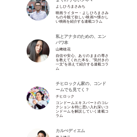
よしひろまさみち
映画ライター
・
よしひろまさみ
ちの今観て欲しい映画〜懐かし
い映画を紹介する連載コラム
私とアナタのための、エン
パワ本
山﨑穂花
自信や安心、ありのままの尊さ
を教えてくれた本を、“気付きの
一文”を添えて紹介する連載コラ
ム
チヒロックん家の、コンド
ームでも見てく？
チヒロック
コンドームエキスパートのコレ
クション＆特に思い入れ深いコ
ンドームを解説していく連載コ
ラム
カルぺディエム