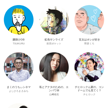
腰掛けOB
虹色サンライズ
玄太はオレが好き
TSUKURU
前田ポケット
野原くろ
まくのうちぃシネマ
私とアナタのための、エ
チヒロックん家の、コン
ンパワ本
ドームでも見てく？
よしひろまさみち
山﨑穂花
チヒロック