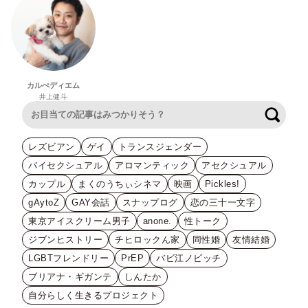
カルぺディエム
井上健斗
検索
レズビアン
ゲイ
トランスジェンダー
バイセクシュアル
アロマンティック
アセクシュアル
カップル
まくのうちぃシネマ
映画
Pickles!
gAytoZ
GAY会話
スナップログ
恋の三十一文字
東京アイスクリーム男子
anone.
性トーク
ジブンヒストリー
チヒロックん家
同性婚
友情結婚
LGBTフレンドリー
PrEP
バビ江ノビッチ
ブリアナ・ギガンテ
しんたか
自分らしく生きるプロジェクト