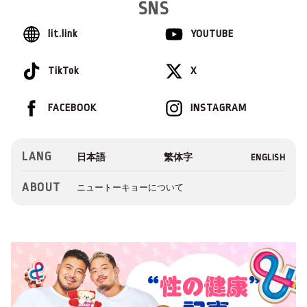
SNS
lit.link
YOUTUBE
TikTok
X
FACEBOOK
INSTAGRAM
LANG
ABOUT
ニュートーキョーについて