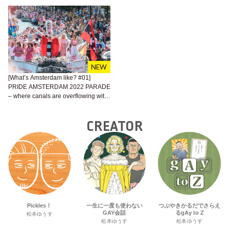
[What’s Amsterdam like? #01]
PRIDE AMSTERDAM 2022 PARADE
– where canals are overflowing with
‘freedom’
CREATOR
Pickles！
一生に一度も使わない
つぶやきかるだでさらえ
GAY会話
るgAy to Z
松本ゆうす
松本ゆうす
松本ゆうす