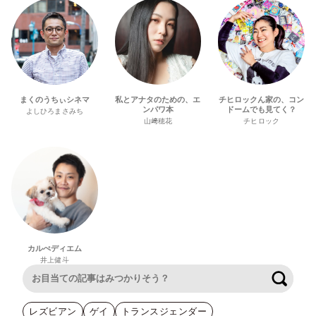
まくのうちぃシネマ
私とアナタのための、エ
チヒロックん家の、コン
ンパワ本
ドームでも見てく？
よしひろまさみち
山﨑穂花
チヒロック
カルぺディエム
井上健斗
検索
レズビアン
ゲイ
トランスジェンダー