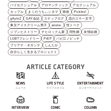
バイセクシュアル
アロマンティック
アセクシュアル
カップル
まくのうちぃシネマ
映画
Pickles!
gAytoZ
GAY会話
スナップログ
恋の三十一文字
東京アイスクリーム男子
anone.
性トーク
ジブンヒストリー
チヒロックん家
同性婚
友情結婚
LGBTフレンドリー
PrEP
バビ江ノビッチ
ブリアナ・ギガンテ
しんたか
自分らしく生きるプロジェクト
ARTICLE CATEGORY
NEWS
LIFE STYLE
ENTERTAINMENT
ニュース
ライフスタイル
エンターテイメント
INTERVIEW
COMIC
COLUMN