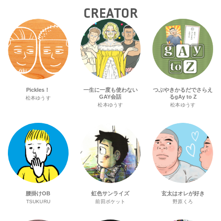
CREATOR
Pickles！
一生に一度も使わない
つぶやきかるだでさらえ
GAY会話
るgAy to Z
松本ゆうす
松本ゆうす
松本ゆうす
腰掛けOB
虹色サンライズ
玄太はオレが好き
TSUKURU
前田ポケット
野原くろ