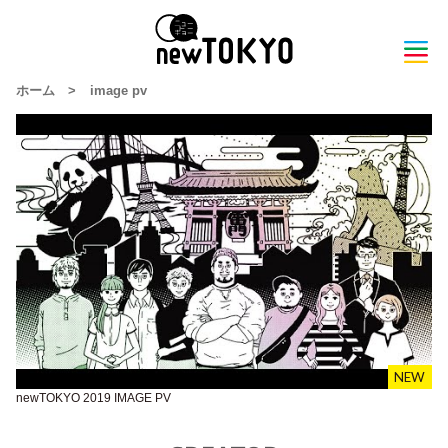
ホーム
>
image pv
newTOKYO 2019 IMAGE PV