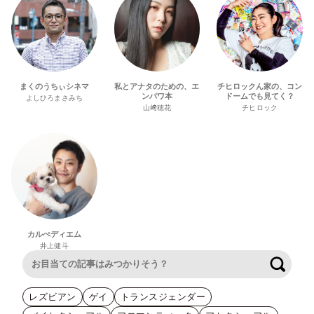
まくのうちぃシネマ
私とアナタのための、エ
チヒロックん家の、コン
ンパワ本
ドームでも見てく？
よしひろまさみち
山﨑穂花
チヒロック
カルぺディエム
井上健斗
検索
レズビアン
ゲイ
トランスジェンダー