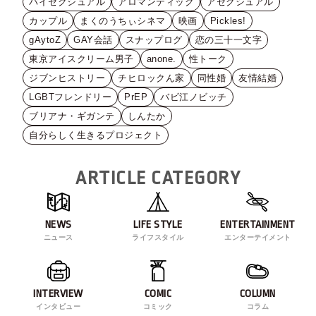
バイセクシュアル
アロマンティック
アセクシュアル
カップル
まくのうちぃシネマ
映画
Pickles!
gAytoZ
GAY会話
スナップログ
恋の三十一文字
東京アイスクリーム男子
anone.
性トーク
ジブンヒストリー
チヒロックん家
同性婚
友情結婚
LGBTフレンドリー
PrEP
バビ江ノビッチ
ブリアナ・ギガンテ
しんたか
自分らしく生きるプロジェクト
ARTICLE CATEGORY
NEWS
LIFE STYLE
ENTERTAINMENT
ニュース
ライフスタイル
エンターテイメント
INTERVIEW
COMIC
COLUMN
インタビュー
コミック
コラム