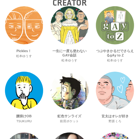
CREATOR
Pickles！
一生に一度も使わない
つぶやきかるだでさらえ
GAY会話
るgAy to Z
松本ゆうす
松本ゆうす
松本ゆうす
腰掛けOB
虹色サンライズ
玄太はオレが好き
TSUKURU
前田ポケット
野原くろ