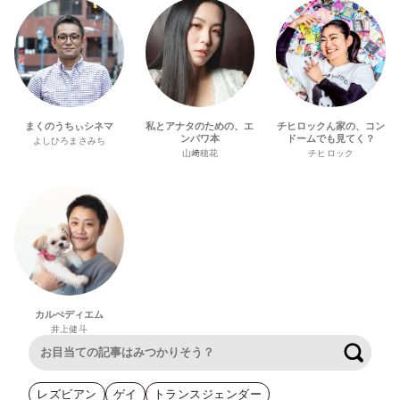
まくのうちぃシネマ
私とアナタのための、エ
チヒロックん家の、コン
ンパワ本
ドームでも見てく？
よしひろまさみち
山﨑穂花
チヒロック
カルぺディエム
井上健斗
検索
レズビアン
ゲイ
トランスジェンダー