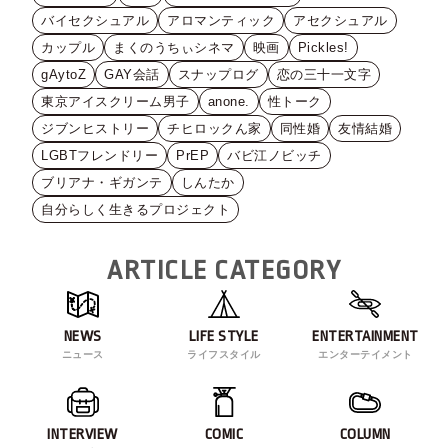
バイセクシュアル
アロマンティック
アセクシュアル
カップル
まくのうちぃシネマ
映画
Pickles!
gAytoZ
GAY会話
スナップログ
恋の三十一文字
東京アイスクリーム男子
anone.
性トーク
ジブンヒストリー
チヒロックん家
同性婚
友情結婚
LGBTフレンドリー
PrEP
バビ江ノビッチ
ブリアナ・ギガンテ
しんたか
自分らしく生きるプロジェクト
ARTICLE CATEGORY
NEWS
LIFE STYLE
ENTERTAINMENT
ニュース
ライフスタイル
エンターテイメント
INTERVIEW
COMIC
COLUMN