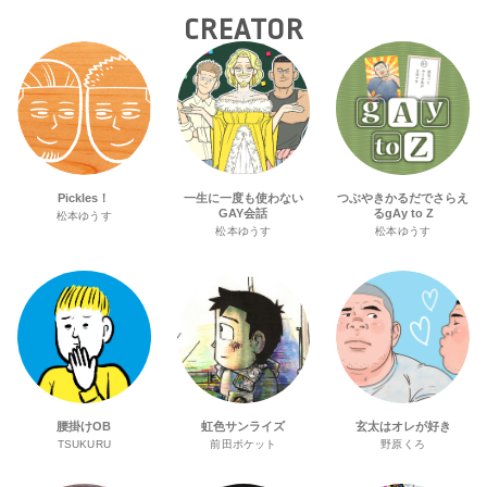
CREATOR
Pickles！
一生に一度も使わない
つぶやきかるだでさらえ
GAY会話
るgAy to Z
松本ゆうす
松本ゆうす
松本ゆうす
腰掛けOB
虹色サンライズ
玄太はオレが好き
TSUKURU
前田ポケット
野原くろ