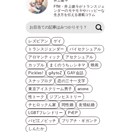
井上健斗
FTM
・
井上健斗がトランスジェ
ンダーのモヤモヤやハッピーな
生き方を伝える連載コラム
検索
レズビアン
ゲイ
トランスジェンダー
バイセクシュアル
アロマンティック
アセクシュアル
カップル
まくのうちぃシネマ
映画
Pickles!
gAytoZ
GAY会話
スナップログ
恋の三十一文字
東京アイスクリーム男子
anone.
性トーク
ジブンヒストリー
チヒロックん家
同性婚
友情結婚
LGBTフレンドリー
PrEP
バビ江ノビッチ
ブリアナ・ギガンテ
しんたか