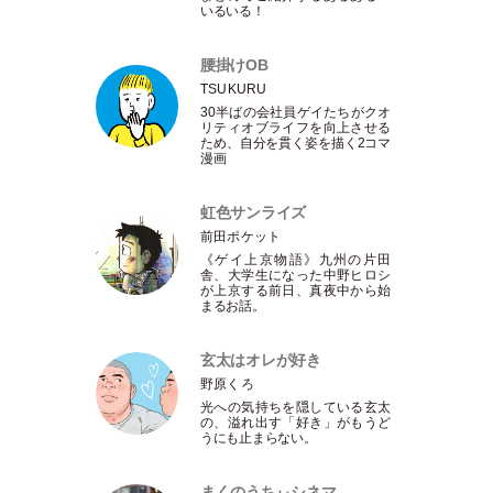
いるいる！
腰掛けOB
TSUKURU
30半ばの会社員ゲイたちがクオ
リティオブライフを向上させる
ため、自分を貫く姿を描く2コマ
漫画
虹色サンライズ
前田ポケット
《ゲイ上京物語》九州の片田
舎、大学生になった中野ヒロシ
が上京する前日、真夜中から始
まるお話。
玄太はオレが好き
野原くろ
光への気持ちを隠している玄太
の、溢れ出す
「
好き
」
がもうど
うにも止まらない。
まくのうちぃシネマ