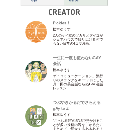
CREATOR
Pickles！
松本ゆうす
2人のゲイ友のツカサとダイゴが
シェアハウスで繰り広げる何で
もない日常の4コマ漫画。
一生に一度も使わないGAY
会話
松本ゆうす
ゲイコミュニケーション。流行
りのスラングをキーワドにした
月一回の英会話ならぬGAY会話
レッスン
つぶやきかるだでさらえる
gAy to Z
松本ゆうす
“こっち界隈”のSNSで見かけるこ
とが多い投稿内容を、かるたに
まとめてご紹介するあるある！