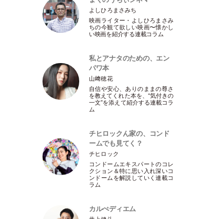
よしひろまさみち
映画ライター
・
よしひろまさみ
ちの今観て欲しい映画〜懐かし
い映画を紹介する連載コラム
私とアナタのための、エン
パワ本
山﨑穂花
自信や安心、ありのままの尊さ
を教えてくれた本を、“気付きの
一文”を添えて紹介する連載コラ
ム
チヒロックん家の、コンド
ームでも見てく？
チヒロック
コンドームエキスパートのコレ
クション＆特に思い入れ深いコ
ンドームを解説していく連載コ
ラム
カルぺディエム