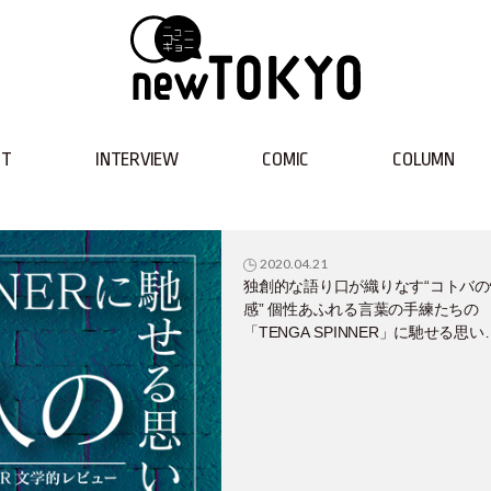
NT
INTERVIEW
COMIC
COLUMN
2020.04.21
独創的な語り口が織りなす“コトバの
感” 個性あふれる言葉の手練たちの
「TENGA SPINNER」に馳せる思い
お届け。