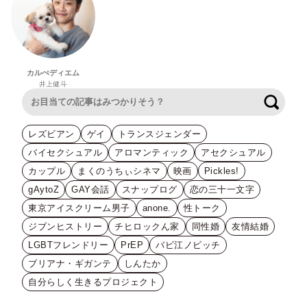
カルぺディエム
井上健斗
検索
レズビアン
ゲイ
トランスジェンダー
バイセクシュアル
アロマンティック
アセクシュアル
カップル
まくのうちぃシネマ
映画
Pickles!
gAytoZ
GAY会話
スナップログ
恋の三十一文字
東京アイスクリーム男子
anone.
性トーク
ジブンヒストリー
チヒロックん家
同性婚
友情結婚
LGBTフレンドリー
PrEP
バビ江ノビッチ
ブリアナ・ギガンテ
しんたか
自分らしく生きるプロジェクト