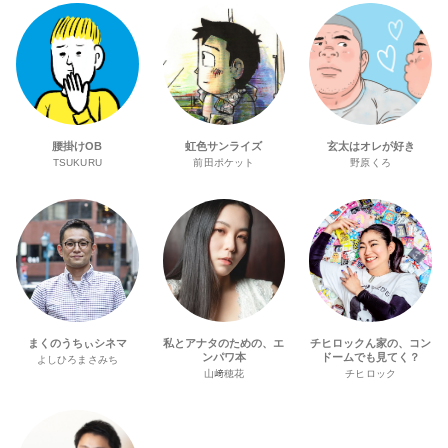
腰掛けOB
虹色サンライズ
玄太はオレが好き
TSUKURU
前田ポケット
野原くろ
まくのうちぃシネマ
私とアナタのための、エ
チヒロックん家の、コン
ンパワ本
ドームでも見てく？
よしひろまさみち
山﨑穂花
チヒロック