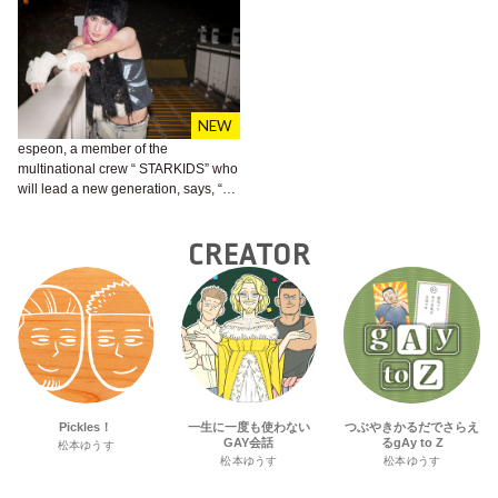
espeon, a member of the
multinational crew “ STARKIDS” who
will lead a new generation, says, “
This is the happiest moment of my
life, where I can express my feminine
CREATOR
and fashionable self.”
Pickles！
一生に一度も使わない
つぶやきかるだでさらえ
GAY会話
るgAy to Z
松本ゆうす
松本ゆうす
松本ゆうす