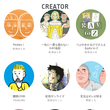
CREATOR
Pickles！
一生に一度も使わない
つぶやきかるだでさらえ
GAY会話
るgAy to Z
松本ゆうす
松本ゆうす
松本ゆうす
腰掛けOB
虹色サンライズ
玄太はオレが好き
TSUKURU
前田ポケット
野原くろ