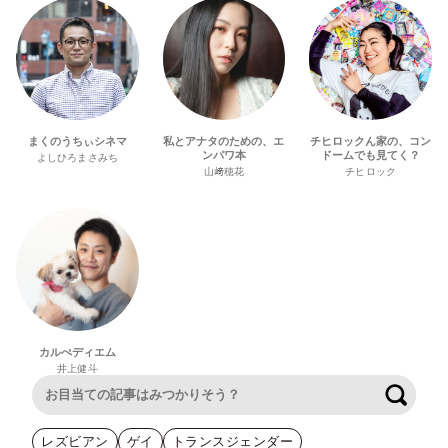
まくのうちぃシネマ
私とアナタのための、エ
チヒロックん家の、コン
ンパワ本
ドームでも見てく？
よしひろまさみち
山﨑穂花
チヒロック
カルぺディエム
井上健斗
検索
レズビアン
ゲイ
トランスジェンダー