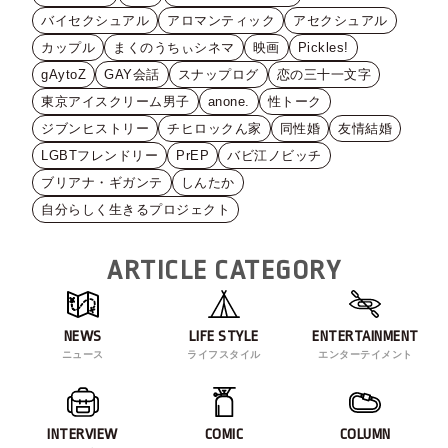
バイセクシュアル
アロマンティック
アセクシュアル
カップル
まくのうちぃシネマ
映画
Pickles!
gAytoZ
GAY会話
スナップログ
恋の三十一文字
東京アイスクリーム男子
anone.
性トーク
ジブンヒストリー
チヒロックん家
同性婚
友情結婚
LGBTフレンドリー
PrEP
バビ江ノビッチ
ブリアナ・ギガンテ
しんたか
自分らしく生きるプロジェクト
ARTICLE CATEGORY
NEWS
LIFE STYLE
ENTERTAINMENT
ニュース
ライフスタイル
エンターテイメント
INTERVIEW
COMIC
COLUMN