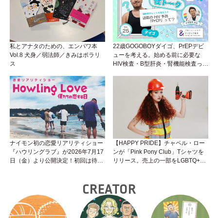
私とアナタのための、エンパワ本
22歳GOGOBOYダイゴ、PrEPデビ
Vol.8 犬身／弱法師／きみはポラリ
ューを考える。始める前に必要な
ス
HIV検査・B型肝炎・腎機能検査っ
て？開始前検査のヒミツを知ろう！
性トーク～聞きにくいことは小堀先
生に聞けばイイ！（Vol.25）
ナイモン初の恋愛リアリティショー
【HAPPY PRIDE】チャペル・ロー
『ハウリングラブ』が2026年7月17
ンが「Pink Pony Club」Tシャツを
日（金）より公開決定！初回は待望
リリース。売上の一部をLGBTQ+＆
の“GMPD”編！？
トランスジェンダーユース支援プロ
ジェクトへ寄付
CREATOR