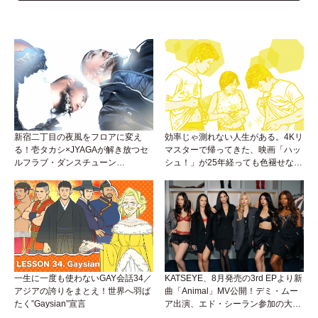
新宿二丁目の夜風をフロアに変え
効率じゃ測れない人生がある。4Kリ
る！壱タカシ×JYAGAが解き放つセ
マスターで帰ってきた、映画「ハッ
ルフラブ・ダンスチューン
シュ！」が25年経っても色褪せない
「Okaaayyy!!!」が遂にリリース！
理由。
一生に一度も使わないGAY会話34／
KATSEYE、8月発売の3rd EPより新
アジアの誇りをまとえ！世界へ羽ば
曲「Animal」MV公開！デミ・ムー
たく”Gaysian”宣言
ア出演、エド・シーラン参加の大胆
アンセムは必聴！