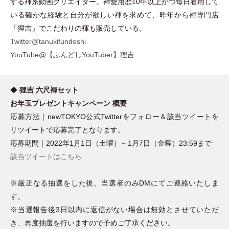
する褌系動画クリエイター。褌愛用歴10年以上かつ毎日着用して
いる確かな経験と自分が欲しい褌を求めて、昨年から褌専門店
「
狸吉
」
でこだわりの褌も販売している。
Twitter@tanukifundoshi
YouTube@【ふんどしYouTuber】狸吉
◆
狸吉 六尺褌セット
お年玉プレゼントキャンペーン 概要
応募方法｜newTOKYO公式Twitterをフォロー＆該当ツイートを
リツイートで応募完了となります。
応募期間｜2022年1月1日
（
土曜
）
～1月7日
（
金曜
）
23:59まで
該当ツイートはこちら
※厳正なる抽選をした後、当選者のみDMにてご連絡いたしま
す。
※当選報告後3日以内に返信がない場合は無効とさせていただ
き、再度抽選を行いますので予めご了承ください。