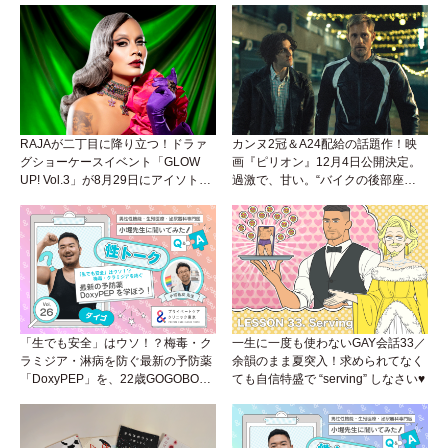
RAJAが二丁目に降り立つ！ドラァ
カンヌ2冠＆A24配給の話題作！映
グショーケースイベント「GLOW
画『ピリオン』12月4日公開決定。
UP! Vol.3」が8月29日にアイソトー
過激で、甘い。“バイクの後部座
プラウンジで開催！
席”から始まるラブストーリー。
「生でも安全」はウソ！？梅毒・ク
一生に一度も使わないGAY会話33／
ラミジア・淋病を防ぐ最新の予防薬
余韻のまま夏突入！求められてなく
「DoxyPEP」を、22歳GOGOBOY
ても自信特盛で “serving” しなさい♥
ダイゴと学ぼう！性トーク〜聞きに
くいことは小堀先生に聞けばイイ！
（Vol.26）