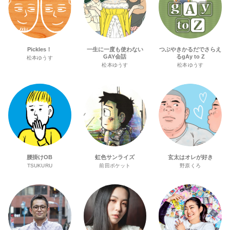
Pickles！
一生に一度も使わない
つぶやきかるだでさらえ
GAY会話
るgAy to Z
松本ゆうす
松本ゆうす
松本ゆうす
腰掛けOB
虹色サンライズ
玄太はオレが好き
TSUKURU
前田ポケット
野原くろ