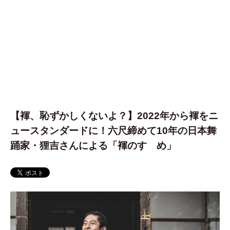
【褌、恥ずかしくないよ？】2022年から褌をニ
ュースタンダードに！六尺締めて10年の日本舞
踊家・狸吉さんによる「褌のすゝめ」