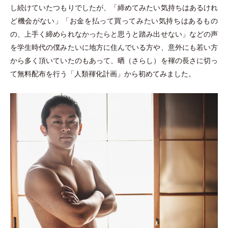
し続けていたつもりでしたが、
「
締めてみたい気持ちはあるけれ
ど機会がない
」
「
お金を払って買ってみたい気持ちはあるもの
の、上手く締められなかったらと思うと踏み出せない
」
などの声
を学生時代の僕みたいに地方に住んでいる方や、意外にも若い方
から多く頂いていたのもあって、晒
（
さらし
）
を褌の長さに切っ
て無料配布を行う
「
人類褌化計画
」
から初めてみました。