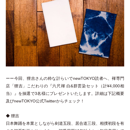
ーー今回、狸吉さんの粋な計らいでnewTOKYO読者へ、褌専門
店
「
狸吉
」
こだわりの『六尺褌 白&群雲染セット
（
計¥4,000相
当
）
』を抽選で3名様にプレゼントいたします。詳細は下記概要
及びnewTOKYO公式Twitterからチェック！
◆ 狸吉
日本舞踊を本業としながら剣道五段、居合道三段、相撲初段を有