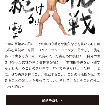
一年の事始めの日に、その年の心構えや抱負などを書いて心に刻
み込む書初め。今回、FTM／トランスジェンダー男性として胸を
張って生きる方々が、気合の入った書初めに挑戦！！ 自分の生
まれ持った女性の体に違和感を抱き、
「
女性的特徴をどう隠す
か
」
と考えることの多い中で、すべてをさらけ出した褌一丁姿
に、ぜひ勇気を持つこと、挑戦すること、自分の可能性を拡げて
みることの楽しさを知ってほしい。そして、もし今自分の性…
もっと読む »
続きを読む ＞