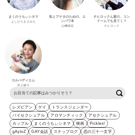
まくのうちぃシネマ
私とアナタのための、エ
チヒロックん家の、コン
ンパワ本
ドームでも見てく？
よしひろまさみち
山﨑穂花
チヒロック
カルぺディエム
井上健斗
検索
レズビアン
ゲイ
トランスジェンダー
バイセクシュアル
アロマンティック
アセクシュアル
カップル
まくのうちぃシネマ
映画
Pickles!
gAytoZ
GAY会話
スナップログ
恋の三十一文字