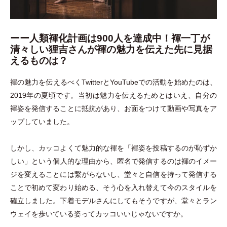
ーー
人類褌化計画は900人を達成中！褌一丁が
清々しい狸吉さんが褌の魅力を伝えた先に見据
えるものは？
褌の魅力を伝えるべくTwitterとYouTubeでの活動を始めたのは、
2019年の夏頃です。当初は魅力を伝えるためとはいえ、自分の
褌姿を発信することに抵抗があり、お面をつけて動画や写真をア
ップしていました。
しかし、カッコよくて魅力的な褌を
「
褌姿を投稿するのが恥ずか
しい
」
という個人的な理由から、匿名で発信するのは褌のイメー
ジを変えることには繋がらないし、堂々と自信を持って発信する
ことで初めて変わり始める、そう心を入れ替えて今のスタイルを
確立しました。下着モデルさんにしてもそうですが、堂々とラン
ウェイを歩いている姿ってカッコいいじゃないですか。