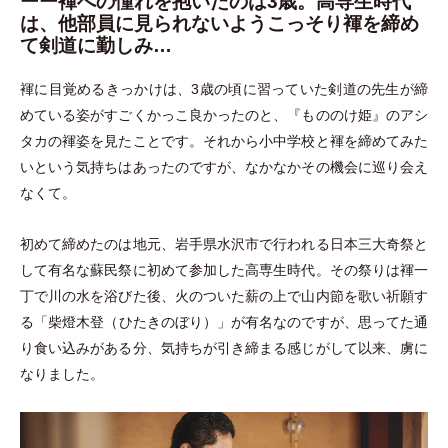
ーー褌への憧れを抱いたのは3歳。高専生時代
は、他部員に見られないようこっそり褌を締め
て剣道に勤しみ…
褌に目覚めるきっかけは、3歳の頃に習っていた剣道の先生が締
めている姿がすごくかっこ良かったのと、『もののけ姫』のアシ
タカの褌姿を見たことです。それから小中学校と褌を締めてみた
いという気持ちはあったのですが、なかなかその機会に巡り会え
なくて。
初めて締めたのは地元、岩手県水沢市で行われる日本三大奇祭と
して有名な蘇民祭に初めて参加した高専生時代。その祭りは褌一
丁で川の水を浴びた後、火のついた薪の上で山内節を歌い祈願す
る
「
柴燈木登
（
ひたきのぼり
）
」
が有名なのですが、思ってた通
り食い込みがある分、気持ちが引き締まる感じがして以来、虜に
なりました。