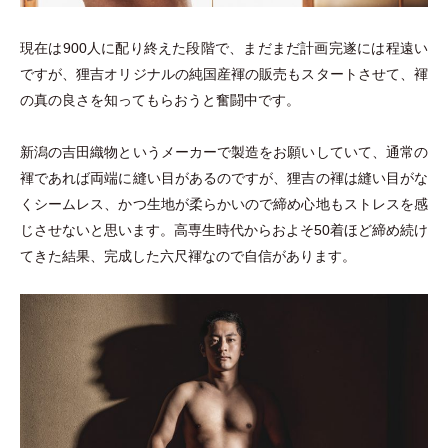
現在は900人に配り終えた段階で、まだまだ計画完遂には程遠い
ですが、狸吉オリジナルの純国産褌の販売もスタートさせて、褌
の真の良さを知ってもらおうと奮闘中です。
新潟の吉田織物というメーカーで製造をお願いしていて、通常の
褌であれば両端に縫い目があるのですが、狸吉の褌は縫い目がな
くシームレス、かつ生地が柔らかいので締め心地もストレスを感
じさせないと思います。高専生時代からおよそ50着ほど締め続け
てきた結果、完成した六尺褌なので自信があります。