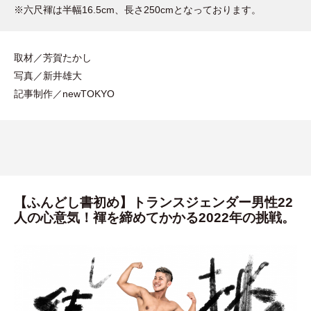
※六尺褌は半幅16.5cm、長さ250cmとなっております。
取材／芳賀たかし
写真／新井雄大
記事制作／newTOKYO
【ふんどし書初め】トランスジェンダー男性22
人の心意気！褌を締めてかかる2022年の挑戦。