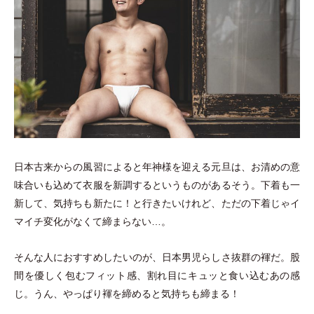
日本古来からの風習によると年神様を迎える元旦は、お清めの意
味合いも込めて衣服を新調するというものがあるそう。下着も一
新して、気持ちも新たに！と行きたいけれど、ただの下着じゃイ
マイチ変化がなくて締まらない…。
そんな人におすすめしたいのが、日本男児らしさ抜群の褌だ。股
間を優しく包むフィット感、割れ目にキュッと食い込むあの感
じ。うん、やっぱり褌を締めると気持ちも締まる！