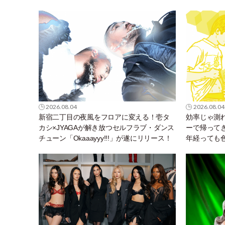
2026.08.04
2026.08.04
新宿二丁目の夜風をフロアに変える！壱タ
効率じゃ測
カシ×JYAGAが解き放つセルフラブ・ダンス
ーで帰って
チューン「Okaaayyy!!!」が遂にリリース！
年経っても