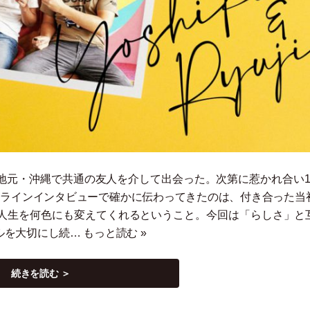
地元
・
沖縄で共通の友人を介して出会った。次第に惹かれ合い1
ンラインインタビューで確かに伝わってきたのは、付き合った当
人生を何色にも変えてくれるということ。今回は
「
らしさ
」
と
ルを大切にし続…
もっと読む »
続きを読む ＞