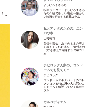
よしひろまさみち
映画ライター
・
よしひろまさみ
e！」
ちの今観て欲しい映画〜懐かし
い映画を紹介する連載コラム
私とアナタのための、エン
パワ本
山﨑穂花
自信や安心、ありのままの尊さ
を教えてくれた本を、“気付きの
一文”を添えて紹介する連載コラ
ム
チヒロックん家の、コンド
ームでも見てく？
チヒロック
コンドームエキスパートのコレ
クション＆特に思い入れ深いコ
ンドームを解説していく連載コ
ラム
カルぺディエム