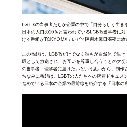
LGBTsの当事者たちが企業の中で
「
自分らしく生き
日本の人口の10％と言われているLGBTs当事者
ける番組がTOKYO MXテレビで隔週木曜日深夜に
この番組は、LGBTsだけでなく誰もが自然体で生
環として放送され、お互いを尊重し合うことの大切
の当事者
・
理解者に届けたいという思いから、制作
ちなみに番組は、LGBTの人たちへの密着ドキュメンタ
進めている日本の企業の最前線を紹介する『日本の