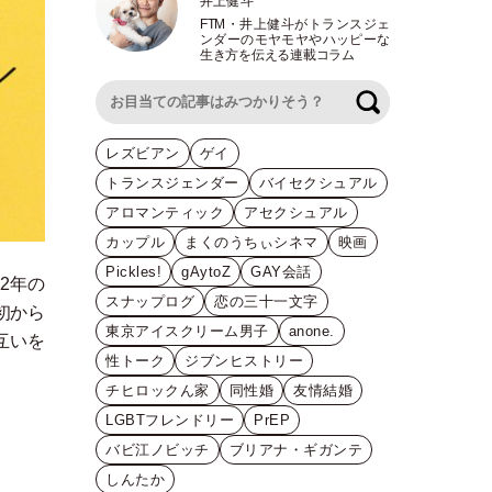
井上健斗
FTM
・
井上健斗がトランスジェ
ンダーのモヤモヤやハッピーな
生き方を伝える連載コラム
検索
レズビアン
ゲイ
トランスジェンダー
バイセクシュアル
アロマンティック
アセクシュアル
カップル
まくのうちぃシネマ
映画
Pickles!
gAytoZ
GAY会話
2年の
スナップログ
恋の三十一文字
初から
東京アイスクリーム男子
anone.
互いを
性トーク
ジブンヒストリー
チヒロックん家
同性婚
友情結婚
LGBTフレンドリー
PrEP
バビ江ノビッチ
ブリアナ・ギガンテ
しんたか