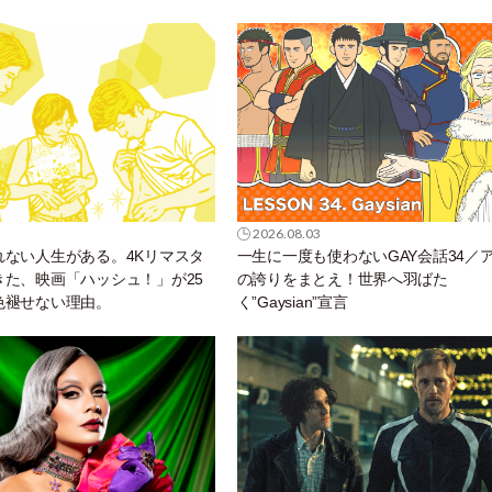
2026.08.03
れない人生がある。4Kリマスタ
一生に一度も使わないGAY会話34／
きた、映画「ハッシュ！」が25
の誇りをまとえ！世界へ羽ばた
色褪せない理由。
く”Gaysian”宣言