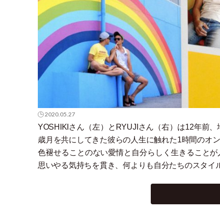
2020.05.27
YOSHIKIさん
（
左
）
とRYUJIさん
（
右
）
は12年前、
歳月を共にしてきた彼らの人生に触れた1時間のオ
色褪せることのない愛情と自分らしく生きることが
思いやる気持ちを貫き、何よりも自分たちのスタイ