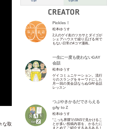
CREATOR
Pickles！
松本ゆうす
2人のゲイ友のツカサとダイゴが
シェアハウスで繰り広げる何で
もない日常の4コマ漫画。
一生に一度も使わないGAY
会話
松本ゆうす
ゲイコミュニケーション。流行
りのスラングをキーワドにした
月一回の英会話ならぬGAY会話
レッスン
つぶやきかるだでさらえる
gAy to Z
松本ゆうす
“こっち界隈”のSNSで見かけるこ
々な取
とが多い投稿内容を、かるたに
まとめてご紹介するあるある！