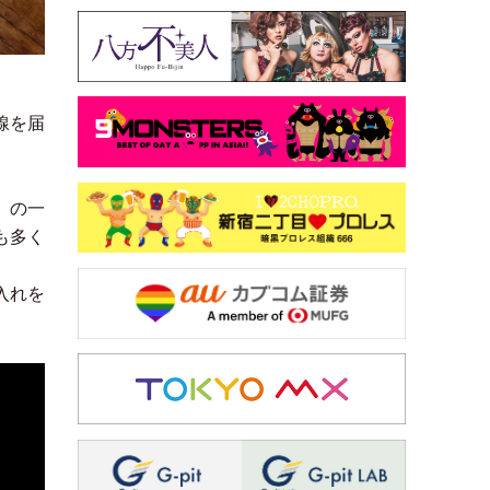
線を届
』の一
も多く
入れを