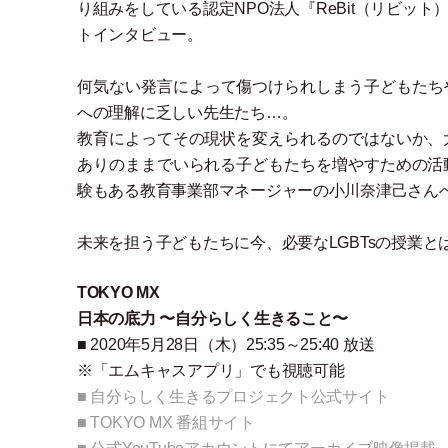
り組みをしている認定NPO法人『ReBit
（
リビット
トインタビュー。
何気ない発言によって傷つけられしまう子どもたちや
への理解に乏しい先生たち…。
教育によってその現状を変えられるのではないか、
ありのままでいられる子どもたちを増やすための活
験もある教育事業部マネージャーの小川奈津己さん
未来を担う子どもたちに今、必要なLGBTsの授業と
TOKYO MX
日本の底力 〜自分らしく生きること〜
■ 2020年5月28日
（
木
）
25:35～25:40 放送
※
「
エムキャスアプリ
」
でも視聴可能
■ 自分らしく生きるプロジェクト公式サイト
■ TOKYO MX 番組サイト