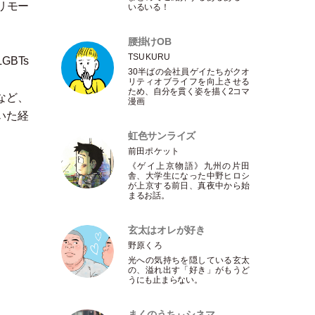
リモー
いるいる！
腰掛けOB
TSUKURU
BTs
30半ばの会社員ゲイたちがクオ
リティオブライフを向上させる
ため、自分を貫く姿を描く2コマ
など、
漫画
いた経
虹色サンライズ
前田ポケット
《ゲイ上京物語》九州の片田
舎、大学生になった中野ヒロシ
が上京する前日、真夜中から始
まるお話。
玄太はオレが好き
野原くろ
光への気持ちを隠している玄太
の、溢れ出す
「
好き
」
がもうど
うにも止まらない。
まくのうちぃシネマ