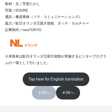
取材
・
文／芳賀たかし
写真／EISUKE
通訳／桑原果林
（
ソウ
・
コミュニケーションズ
）
協力／駐日オランダ王国大使館、ダッチ
・
カルチャー
記事制作／newTOKYO
※本取材は駐日オランダ王国大使館が実施するビジタープログラ
ムの一環として行いました。
Tap here for English translation
＃04へ
＃06へ