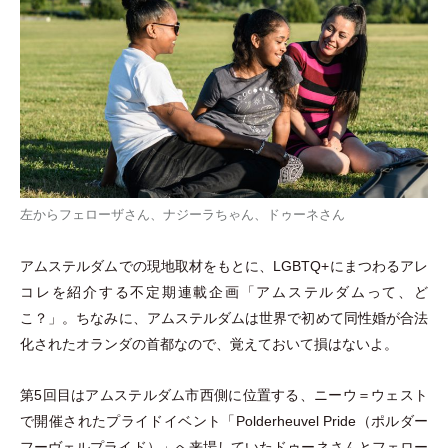
左からフェローザさん、ナジーラちゃん、ドゥーネさん
アムステルダムでの現地取材をもとに、LGBTQ+にまつわるアレ
コレを紹介する不定期連載企画
「
アムステルダムって、ど
こ？
」
。ちなみに、アムステルダムは世界で初めて同性婚が合法
化されたオランダの首都なので、覚えておいて損はないよ。
第5回目はアムステルダム市西側に位置する、ニーウ＝ウェスト
で開催されたプライドイベント
「
Polderheuvel Pride
（
ポルダー
フーヴェルプライド
）
」
へ来場していたドゥーネさんとフェロー