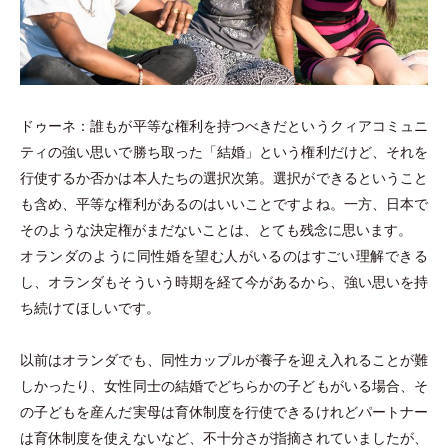
ドゥーネ：誰もが平等な権利を持つべきだというクィアコミュニ
ティの強い思いで勝ち取った
「
結婚
」
という権利だけど、それを
行使するか否かは本人たちの選択次第。選択ができるということ
も含め、平等な権利があるのはいいことですよね。一方、日本で
そのような決定権がまだないことは、とても残念に思います。
オランダのように同性婚を望む人がいるのはすごい理解できる
し、オランダもそういう時期を経て今があるから、強い思いを持
ち続けてほしいです。
以前はオランダでも、同性カップルが養子を迎え入れることが難
しかったり、女性同士の結婚でどちらかの子どもがいる場合、そ
の子どもを産んだ実母は育休制度を行使できるけれどパートナー
は育休制度を使えないなど、不十分さが指摘されていましたが、