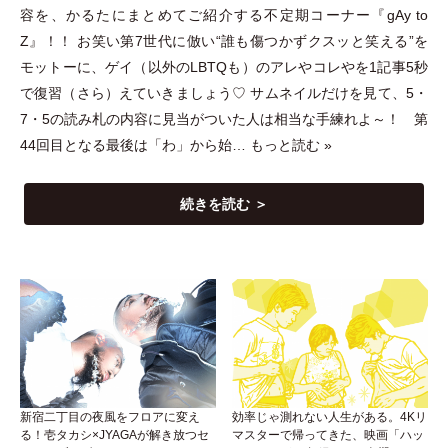
容を、かるたにまとめてご紹介する不定期コーナー『gAy to
Z』！！ お笑い第7世代に倣い“誰も傷つかずクスッと笑える”を
モットーに、ゲイ
（
以外のLBTQも
）
のアレやコレやを1記事5秒
で復習
（
さら
）
えていきましょう♡ サムネイルだけを見て、5
・
7
・
5の読み札の内容に見当がついた人は相当な手練れよ～！ 第
44回目となる最後は
「
わ
」
から始…
もっと読む »
続きを読む ＞
新宿二丁目の夜風をフロアに変え
効率じゃ測れない人生がある。4Kリ
る！壱タカシ×JYAGAが解き放つセ
マスターで帰ってきた、映画「ハッ