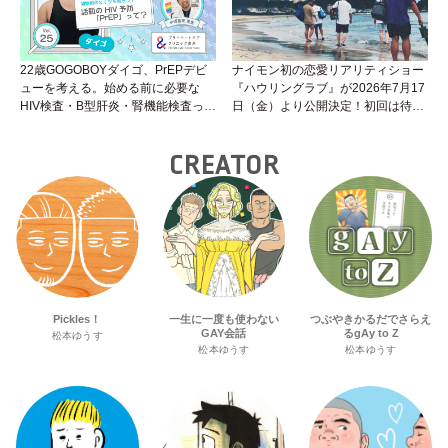
22歳GOGOBOYダイゴ、PrEPデビ
ナイモン初の恋愛リアリティショー
ューを考える。始める前に必要な
『ハウリングラブ』が2026年7月17
HIV検査・B型肝炎・腎機能検査っ
日（金）より公開決定！初回は待望
て？開始前検査のヒミツを知ろう！
の“GMPD”編！？
性トーク～聞きにくいことは小堀先
CREATOR
生に聞けばイイ！（Vol.25）
Pickles！
一生に一度も使わない
つぶやきかるだでさらえ
GAY会話
るgAy to Z
松本ゆうす
松本ゆうす
松本ゆうす