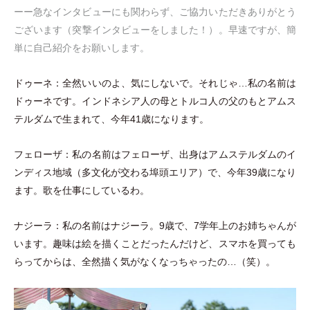
ーー急なインタビューにも関わらず、ご協力いただきありがとう
ございます
（
突撃インタビューをしました！
）
。早速ですが、簡
単に自己紹介をお願いします。
ドゥーネ：全然いいのよ、気にしないで。それじゃ…私の名前は
ドゥーネです。インドネシア人の母とトルコ人の父のもとアムス
テルダムで生まれて、今年41歳になります。
フェローザ：私の名前はフェローザ、出身はアムステルダムのイ
ンディス地域
（
多文化が交わる埠頭エリア
）
で、今年39歳になり
ます。歌を仕事にしているわ。
ナジーラ：私の名前はナジーラ。9歳で、7学年上のお姉ちゃんが
います。趣味は絵を描くことだったんだけど、スマホを買っても
らってからは、全然描く気がなくなっちゃったの…
（
笑
）
。