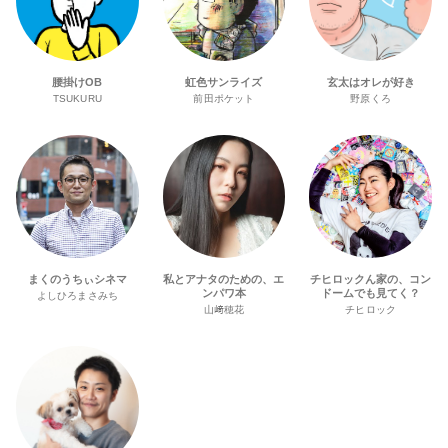
腰掛けOB
虹色サンライズ
玄太はオレが好き
TSUKURU
前田ポケット
野原くろ
まくのうちぃシネマ
私とアナタのための、エ
チヒロックん家の、コン
ンパワ本
ドームでも見てく？
よしひろまさみち
山﨑穂花
チヒロック