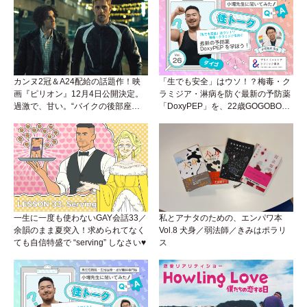
カンヌ2冠＆A24配給の話題作！映
「生でも安全」はウソ！？梅毒・ク
画『ピリオン』12月4日公開決定。
ラミジア・淋病を防ぐ最新の予防薬
過激で、甘い。“バイクの後部座
「DoxyPEP」を、22歳GOGOBOY
席”から始まるラブストーリー。
ダイゴと学ぼう！性トーク〜聞きに
くいことは小堀先生に聞けばイイ！
（Vol.26）
一生に一度も使わないGAY会話33／
私とアナタのための、エンパワ本
余韻のまま夏突入！求められてなく
Vol.8 犬身／弱法師／きみはポラリ
ても自信特盛で “serving” しなさい♥
ス