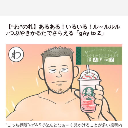
【“わ”の札】あるある！いるいる！ル～ルルル
♪つぶやきかるたでさらえる「gAy to Z」
“こっち界隈”のSNSでなんとなぁ～く見かけることが多い投稿内