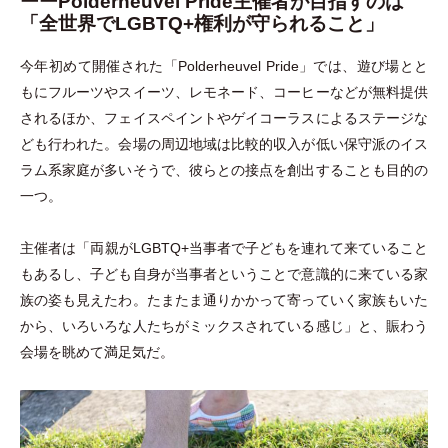
ーーPolderheuvel Pride主催者が目指すのは
「全世界でLGBTQ+権利が守られること」
今年初めて開催された
「
Polderheuvel Pride
」
では、遊び場とと
もにフルーツやスイーツ、レモネード、コーヒーなどが無料提供
されるほか、フェイスペイントやゲイコーラスによるステージな
ども行われた。会場の周辺地域は比較的収入が低い保守派のイス
ラム系家庭が多いそうで、彼らとの接点を創出することも目的の
一つ。
主催者は
「
両親がLGBTQ+当事者で子どもを連れて来ていること
もあるし、子ども自身が当事者ということで意識的に来ている家
族の姿も見えたわ。たまたま通りかかって寄っていく家族もいた
から、いろいろな人たちがミックスされている感じ
」
と、賑わう
会場を眺めて満足気だ。