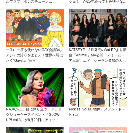
ルフラブ・ダンスチューン
シュ！」が25年経っても色褪せない
「Okaaayyy!!!」が遂にリリース！
理由。
一生に一度も使わないGAY会話34／
KATSEYE、8月発売の3rd EPより新
アジアの誇りをまとえ！世界へ羽ば
曲「Animal」MV公開！デミ・ムー
たく”Gaysian”宣言
ア出演、エド・シーラン参加の大胆
アンセムは必聴！
RAJAが二丁目に降り立つ！ドラァ
Pickles! Vol.88 物件／メゾン・ド・
グショーケースイベント「GLOW
ヒ●コ
UP! Vol.3」が8月29日にアイソトー
プラウンジで開催！