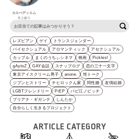
カルぺディエム
井上健斗
検索
レズビアン
ゲイ
トランスジェンダー
バイセクシュアル
アロマンティック
アセクシュアル
カップル
まくのうちぃシネマ
映画
Pickles!
gAytoZ
GAY会話
スナップログ
恋の三十一文字
東京アイスクリーム男子
anone.
性トーク
ジブンヒストリー
チヒロックん家
同性婚
友情結婚
LGBTフレンドリー
PrEP
バビ江ノビッチ
ブリアナ・ギガンテ
しんたか
自分らしく生きるプロジェクト
ARTICLE CATEGORY