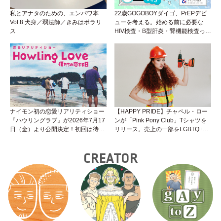
私とアナタのための、エンパワ本
22歳GOGOBOYダイゴ、PrEPデビ
Vol.8 犬身／弱法師／きみはポラリ
ューを考える。始める前に必要な
ス
HIV検査・B型肝炎・腎機能検査っ
て？開始前検査のヒミツを知ろう！
性トーク～聞きにくいことは小堀先
生に聞けばイイ！（Vol.25）
ナイモン初の恋愛リアリティショー
【HAPPY PRIDE】チャペル・ロー
『ハウリングラブ』が2026年7月17
ンが「Pink Pony Club」Tシャツを
日（金）より公開決定！初回は待望
リリース。売上の一部をLGBTQ+＆
の“GMPD”編！？
トランスジェンダーユース支援プロ
ジェクトへ寄付
CREATOR