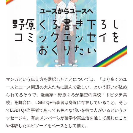
マンガという伝え方を選択したことについては、
「
より多くのユ
ースとユース周辺の大人たちに読んで欲しい
」
という願いが込め
られてるそうで、漫画家
・
野原くろが架空の高校
「
トビタテ高
校
」
を舞台に、LGBTQ+当事者は身近に存在していること、そし
てLGBTQ+当事者であっても色々な想いを持つ人がいるというメ
ッセージを、有志メンバーらが留学や実生活を通して感じたこと
や体験したエピソードをベースとして描く。