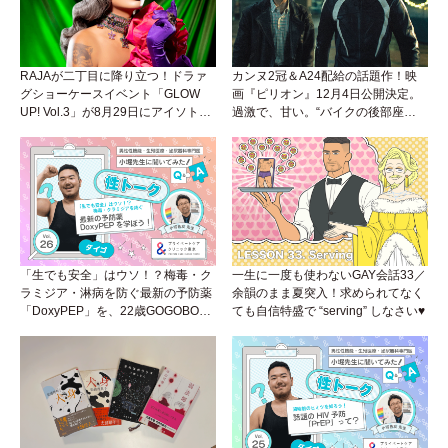
RAJAが二丁目に降り立つ！ドラァ
カンヌ2冠＆A24配給の話題作！映
グショーケースイベント「GLOW
画『ピリオン』12月4日公開決定。
UP! Vol.3」が8月29日にアイソトー
過激で、甘い。“バイクの後部座
プラウンジで開催！
席”から始まるラブストーリー。
「生でも安全」はウソ！？梅毒・ク
一生に一度も使わないGAY会話33／
ラミジア・淋病を防ぐ最新の予防薬
余韻のまま夏突入！求められてなく
「DoxyPEP」を、22歳GOGOBOY
ても自信特盛で “serving” しなさい♥
ダイゴと学ぼう！性トーク〜聞きに
くいことは小堀先生に聞けばイイ！
（Vol.26）