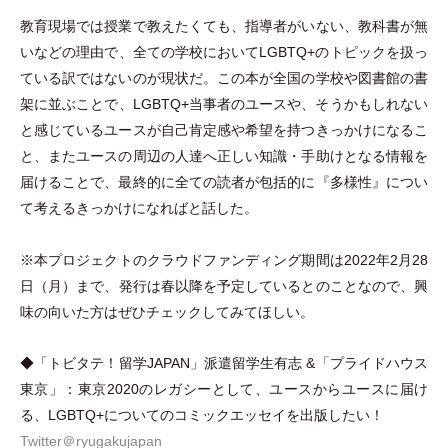
教育現場では授業で教えたくても、指導者がいない、教科書が無
いなどの理由で、全ての学校においてLGBTQ+のトピックを扱っ
ている訳ではないのが現状だ。この本が全国の学校や図書館の書
架に並ぶことで、LGBTQ+当事者のユースや、そうかもしれない
と感じているユースが自己肯定感や希望を持つきっかけになるこ
と、またユースの周辺の人達へ正しい知識
・
手助けとなる情報を
届けることで、最終的に全ての読者が包括的に『多様性』につい
て考えるきっかけになればと話した。
※本プロジェクトのクラウドファンディング期間は2022年2月28
日
（
月
）
まで、発行は春以降を予定しているとのことなので、興
味の向いた方はぜひチェックしてみてほしい。
◆
「
トビタテ！留学JAPAN
」
派遣留学生有志 &
「
プライドハウス
東京
」
：東京2020のレガシーとして、ユースからユースに届け
る、LGBTQ+についてのコミックエッセイを出版したい！
Twitter＠ryugakujapan