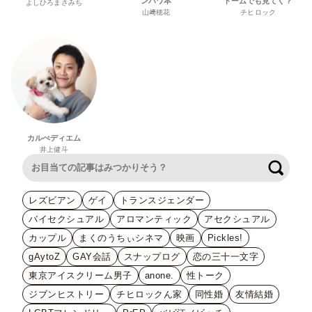
ンパワ本
ドームでも見てく？
よしひろまさみち
山﨑穂花
チヒロック
カルぺディエム
井上健斗
検索
レズビアン
ゲイ
トランスジェンダー
バイセクシュアル
アロマンティック
アセクシュアル
カップル
まくのうちぃシネマ
映画
Pickles!
gAytoZ
GAY会話
スナップログ
恋の三十一文字
東京アイスクリーム男子
anone.
性トーク
ジブンヒストリー
チヒロックん家
同性婚
友情結婚