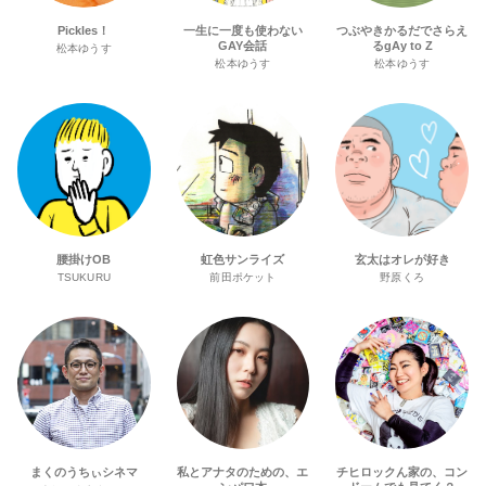
Pickles！
一生に一度も使わない
つぶやきかるだでさらえ
GAY会話
るgAy to Z
松本ゆうす
松本ゆうす
松本ゆうす
腰掛けOB
虹色サンライズ
玄太はオレが好き
TSUKURU
前田ポケット
野原くろ
まくのうちぃシネマ
私とアナタのための、エ
チヒロックん家の、コン