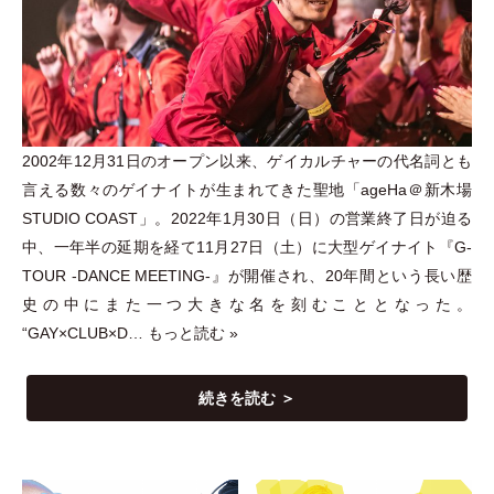
2002年12月31日のオープン以来、ゲイカルチャーの代名詞とも
言える数々のゲイナイトが生まれてきた聖地
「
ageHa＠新木場
STUDIO COAST
」
。2022年1月30日
（
日
）
の営業終了日が迫る
中、一年半の延期を経て11月27日
（
土
）
に大型ゲイナイト『G-
TOUR -DANCE MEETING-』が開催され、20年間という長い歴
史の中にまた一つ大きな名を刻むこととなった。
“GAY×CLUB×D…
もっと読む »
続きを読む ＞