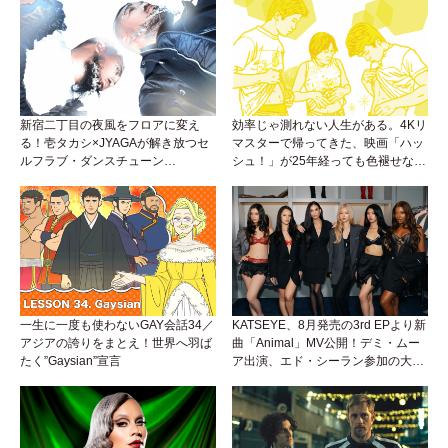
新宿二丁目の夜風をフロアに変え
効率じゃ測れない人生がある。4Kリ
る！壱タカシ×JYAGAが解き放つセ
マスターで帰ってきた、映画「ハッ
ルフラブ・ダンスチューン
シュ！」が25年経っても色褪せない
「Okaaayyy!!!」が遂にリリース！
理由。
一生に一度も使わないGAY会話34／
KATSEYE、8月発売の3rd EPより新
アジアの誇りをまとえ！世界へ羽ば
曲「Animal」MV公開！デミ・ムー
たく”Gaysian”宣言
ア出演、エド・シーラン参加の大胆
アンセムは必聴！