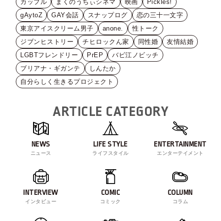
カップル
まくのうちぃシネマ
映画
Pickles!
gAytoZ
GAY会話
スナップログ
恋の三十一文字
東京アイスクリーム男子
anone.
性トーク
ジブンヒストリー
チヒロックん家
同性婚
友情結婚
LGBTフレンドリー
PrEP
バビ江ノビッチ
ブリアナ・ギガンテ
しんたか
自分らしく生きるプロジェクト
ARTICLE CATEGORY
NEWS
LIFE STYLE
ENTERTAINMENT
ニュース
ライフスタイル
エンターテイメント
INTERVIEW
COMIC
COLUMN
インタビュー
コミック
コラム