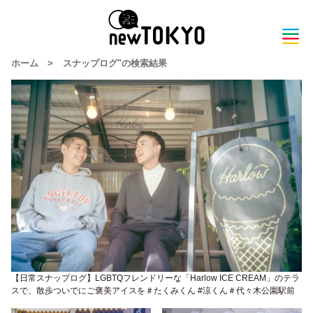
ホーム
>
スナップログ"の検索結果
【日常スナップログ】LGBTQフレンドリーな「Harlow ICE CREAM」のテラ
スで、散歩ついでにご褒美アイスを＃たくみくん #涼くん＃代々木公園駅前