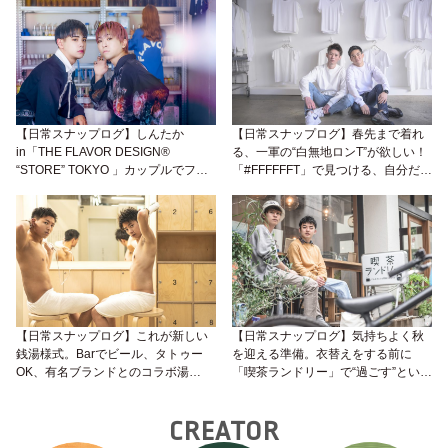
【日常スナップログ】しんたか
【日常スナップログ】春先まで着れ
in「THE FLAVOR DESIGN®︎
る、一軍の“白無地ロンT”が欲しい！
“STORE” TOKYO 」カップルでファ
「#FFFFFFT」で見つける、自分だけ
ブリックミストをDIYしてきた♡
のワンピック#Ryu太郎君 #たんぽ君
#千駄ヶ谷
【日常スナップログ】これが新しい
【日常スナップログ】気持ちよく秋
銭湯様式。Barでビール、タトゥー
を迎える準備。衣替えをする前に
OK、有名ブランドとのコラボ湯
「喫茶ランドリー」で“過ごす”という
etc…温故知新・古今東西のカルチャ
新習慣 #しか君 #ユウヤ君 #喫茶ラン
ー交差点「黄金湯」。#ずん君
ドリー
CREATOR
#TOSHIKI君 #黄金湯