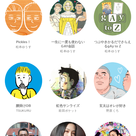
Pickles！
一生に一度も使わない
つぶやきかるだでさらえ
GAY会話
るgAy to Z
松本ゆうす
松本ゆうす
松本ゆうす
腰掛けOB
虹色サンライズ
玄太はオレが好き
TSUKURU
前田ポケット
野原くろ