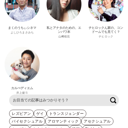
まくのうちぃシネマ
私とアナタのための、エ
チヒロックん家の、コン
ンパワ本
ドームでも見てく？
よしひろまさみち
山﨑穂花
チヒロック
カルぺディエム
井上健斗
検索
レズビアン
ゲイ
トランスジェンダー
バイセクシュアル
アロマンティック
アセクシュアル