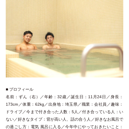
■ プロフィール
名前：ずん
（
右
）
／年齢：32歳／誕生日：11月24日／身長：
173cm／体重：62kg／出身地：埼玉県／職業：会社員／趣味：
ドライブ／今まで付き合った人数：5人／付き合っている人：い
ない／好きなタイプ：背が高い人、話の合う人／好きなお風呂で
の過ごし方：電気 風呂に入る／今年中にやっておきたいこと：