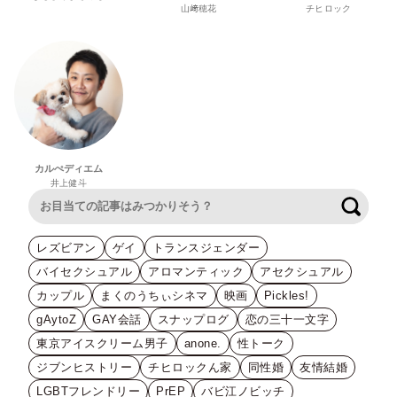
山﨑穂花
チヒロック
カルぺディエム
井上健斗
検索
レズビアン
ゲイ
トランスジェンダー
バイセクシュアル
アロマンティック
アセクシュアル
カップル
まくのうちぃシネマ
映画
Pickles!
gAytoZ
GAY会話
スナップログ
恋の三十一文字
東京アイスクリーム男子
anone.
性トーク
ジブンヒストリー
チヒロックん家
同性婚
友情結婚
LGBTフレンドリー
PrEP
バビ江ノビッチ