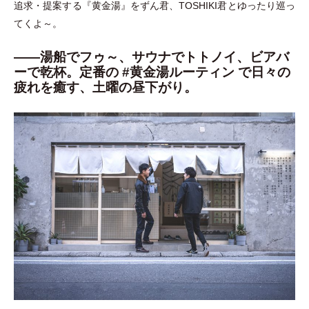
追求
・
提案する『黄金湯』をずん君、TOSHIKI君とゆったり巡っ
てくよ～。
――湯船でフゥ～、サウナでトトノイ、ビアバ
ーで乾杯。定番の #黄金湯ルーティン で日々の
疲れを癒す、土曜の昼下がり。