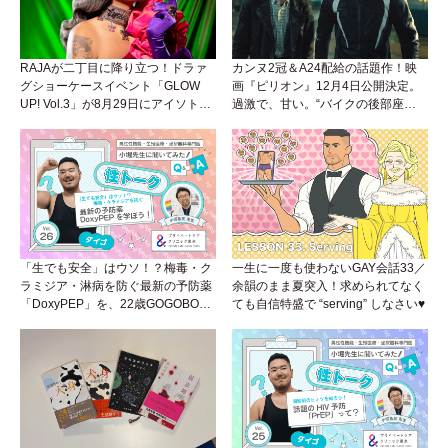
RAJAが二丁目に降り立つ！ドラァ
カンヌ2冠＆A24配給の話題作！映
グショーケースイベント「GLOW
画『ピリオン』12月4日公開決定。
UP! Vol.3」が8月29日にアイソトー
過激で、甘い。“バイクの後部座
プラウンジで開催！
席”から始まるラブストーリー。
「生でも安全」はウソ！？梅毒・ク
一生に一度も使わないGAY会話33／
ラミジア・淋病を防ぐ最新の予防薬
余韻のまま夏突入！求められてなく
「DoxyPEP」を、22歳GOGOBOY
ても自信特盛で “serving” しなさい♥
ダイゴと学ぼう！性トーク〜聞きに
くいことは小堀先生に聞けばイイ！
（Vol.26）