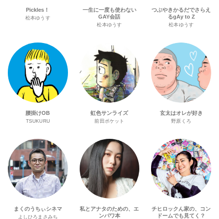
Pickles！
一生に一度も使わない
つぶやきかるだでさらえ
GAY会話
るgAy to Z
松本ゆうす
松本ゆうす
松本ゆうす
腰掛けOB
虹色サンライズ
玄太はオレが好き
TSUKURU
前田ポケット
野原くろ
まくのうちぃシネマ
私とアナタのための、エ
チヒロックん家の、コン
ンパワ本
ドームでも見てく？
よしひろまさみち