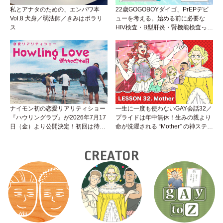
私とアナタのための、エンパワ本
22歳GOGOBOYダイゴ、PrEPデビ
Vol.8 犬身／弱法師／きみはポラリ
ューを考える。始める前に必要な
ス
HIV検査・B型肝炎・腎機能検査っ
て？開始前検査のヒミツを知ろう！
性トーク～聞きにくいことは小堀先
生に聞けばイイ！（Vol.25）
ナイモン初の恋愛リアリティショー
一生に一度も使わないGAY会話32／
『ハウリングラブ』が2026年7月17
プライドは年中無休！生みの親より
日（金）より公開決定！初回は待望
命が洗濯される “Mother” の神ステー
の“GMPD”編！？
ジ
CREATOR