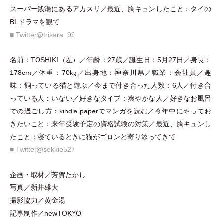
スーパー銭湯にあるアカスリ／最近、胸キュンしたこと：タイの
BLドラマを観て
■ Twitter@trisara_99
名前：TOSHIKI
（
左
）
／年齢：27歳／誕生日：5月27日／身長：
178cm／体重：70kg／出身地：神奈川県／職業：会社員／趣
味：飼っている猫と遊ぶ／今まで付き合った人数：6人／付き合
っている人：いない／好きなタイプ：爽やかな人／好きなお風呂
での過ごし方：kindle paperでマンガを読む／今年中にやってお
きたいこと：来年受験予定の資格試験の対策／最近、胸キュンし
たこと：寝ているときに猫がゴロンと寄り添ってきて
■ Twitter@sekkie527
企画
・
取材／芳賀たかし
写真／新井雄大
撮影協力／黄金湯
記事制作／newTOKYO