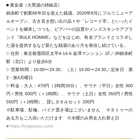
■ 黄金湯
（
⼤⿊湯の姉妹店
）
錦糸町で創業88年目を迎えた銭湯。2020年8月にフルリニューア
ルオープン、古き良き想い出の品々や
「
レコード市
」
といったイ
ベントを継承しつつも、ビアバーの設置やメンズスキンケアブラ
ンド『BULK HOMME』などをはじめ、有名ブランドとコラボし
た湯を提供するなど新たな銭湯のあり方を発信し続けている。
▷住所：東京都墨田区太平4-14-6 金澤マンション 1F／JR錦糸町
駅
（
北口
）
より徒歩6分
▷営業時間：10:00〜24:30、
（
土
）
15:00〜24:30／定休日 : 第
2
・
第4月曜日
▷料金：大人：470円
（
1時間30分
）
、サウナ
（
平日
）
女性 300
円 / 男性 500円
（
＋1時間
）
、 サウナ
（
土日
）
女性 350円 / 男性
550円
（
＋1時間
）
、貸しタオルセット 200円
※駐車場、駐輪、バイク置き場はございません ※タトゥーの
ある方もご入浴いただけます ※水曜のみ男女入れ替え日
■ https://koganeyu.com/