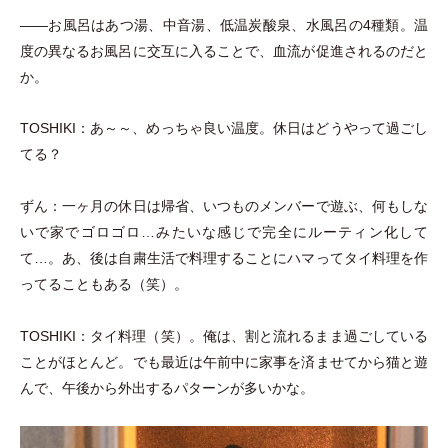
――お風呂はあつ湯、中音湯、低温炭酸泉、水風呂の4種類。温
度の異なるお風呂に交互に入ることで、血流が促進されるのだと
か。
TOSHIKI：あ～～、めっちゃ良い温度。休日はどうやって過ごし
てる？
ずん：一ヶ月の休日は帰省、いつものメンバーで遊ぶ、何もしな
いで家でゴロゴロ…みたいな感じで完全にルーティン化して
て…。あ、後は自粛生活で料理することにハマってタイ料理を作
ってることもある
（
笑
）
。
TOSHIKI：タイ料理
（
笑
）
。俺は、割と流れるまま過ごしている
ことがほとんど。でも最近は午前中に家事を済ませてから猫と遊
んで、午後から外出するパターンが多いかな。