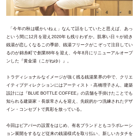
「
今年の秋は暖かいねぇ
」
なんて話をしていたと思えば、あっ
という間に12月を迎え2020年も残りわずか。肌寒い日々が続き
銭湯が恋しくなるこの季節、銭湯フリークがこぞって注目してい
るのが錦糸町で創業88年を迎え、今年8月にリニューアルオープ
ンした『黄金湯
（
こがねゆ
）
』。
トラディショナルなイメージが強く残る銭湯業界の中で、クリエ
イティブディレクションにはアーティスト
・
高橋理子さん、建築
設計には『BLUE BOTTLE COFFEE』の店舗を手掛けたことでも
知られる建築家
・
長坂常さんを迎え、先鋭的かつ洗練されたデザ
イン
・
コンセプトで異彩を放っている。
今回はビアバーの設置をはじめ、有名ブランドともコラボレーシ
ョン展開をするなど従来の銭湯様式を取り払い、新しいカタチを