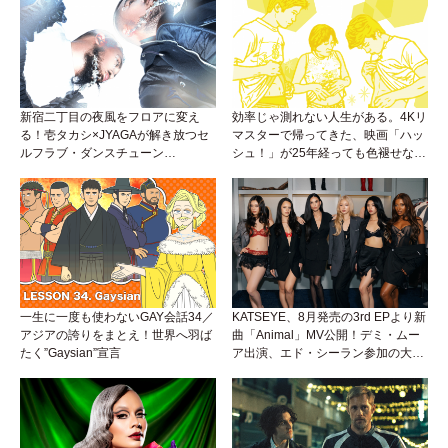
新宿二丁目の夜風をフロアに変え
効率じゃ測れない人生がある。4Kリ
る！壱タカシ×JYAGAが解き放つセ
マスターで帰ってきた、映画「ハッ
ルフラブ・ダンスチューン
シュ！」が25年経っても色褪せない
「Okaaayyy!!!」が遂にリリース！
理由。
一生に一度も使わないGAY会話34／
KATSEYE、8月発売の3rd EPより新
アジアの誇りをまとえ！世界へ羽ば
曲「Animal」MV公開！デミ・ムー
たく”Gaysian”宣言
ア出演、エド・シーラン参加の大胆
アンセムは必聴！