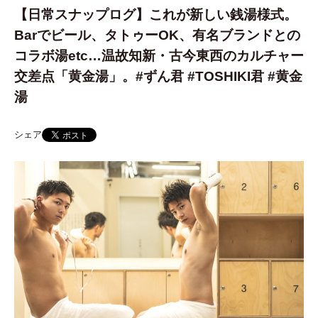
【日常スナップログ】これが新しい銭湯様式。
Barでビール、タトゥーOK、有名ブランドとの
コラボ湯etc…温故知新・古今東西のカルチャー
交差点「黄金湯」。#ずん君 #TOSHIKI君 #黄金
湯
シェア