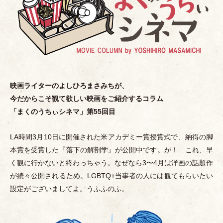
映画ライターのよしひろまさみちが、
今だからこそ観て欲しい映画をご紹介するコラム
「
まくのうちぃシネマ
」
第55回目
LA時間3月10日に開催された米アカデミー賞授賞式で、納得の脚
本賞を受賞した『落下の解剖学』が公開中です。が！ これ、早
く観に行かないと終わっちゃう。なぜなら3〜4月は洋画の話題作
が続々公開されるため。LGBTQ+当事者の人には観てもらいたい
設定がございましてよ。うふふのふ。