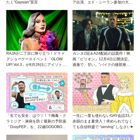
たく”Gaysian”宣言
ア出演、エド・シーラン参加の大胆
アンセムは必聴！
RAJAが二丁目に降り立つ！ドラァ
カンヌ2冠＆A24配給の話題作！映
グショーケースイベント「GLOW
画『ピリオン』12月4日公開決定。
UP! Vol.3」が8月29日にアイソトー
過激で、甘い。“バイクの後部座
プラウンジで開催！
席”から始まるラブストーリー。
「生でも安全」はウソ！？梅毒・ク
一生に一度も使わないGAY会話33／
ラミジア・淋病を防ぐ最新の予防薬
余韻のまま夏突入！求められてなく
「DoxyPEP」を、22歳GOGOBOY
ても自信特盛で “serving” しなさい♥
ダイゴと学ぼう！性トーク〜聞きに
くいことは小堀先生に聞けばイイ！