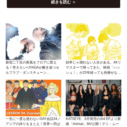
続きを読む ＞
新宿二丁目の夜風をフロアに変え
効率じゃ測れない人生がある。4Kリ
る！壱タカシ×JYAGAが解き放つセ
マスターで帰ってきた、映画「ハッ
ルフラブ・ダンスチューン
シュ！」が25年経っても色褪せない
「Okaaayyy!!!」が遂にリリース！
理由。
一生に一度も使わないGAY会話34／
KATSEYE、8月発売の3rd EPより新
アジアの誇りをまとえ！世界へ羽ば
曲「Animal」MV公開！デミ・ムー