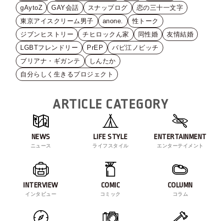
gAytoZ
GAY会話
スナップログ
恋の三十一文字
東京アイスクリーム男子
anone.
性トーク
ジブンヒストリー
チヒロックん家
同性婚
友情結婚
LGBTフレンドリー
PrEP
バビ江ノビッチ
ブリアナ・ギガンテ
しんたか
自分らしく生きるプロジェクト
ARTICLE CATEGORY
NEWS
LIFE STYLE
ENTERTAINMENT
ニュース
ライフスタイル
エンターテイメント
INTERVIEW
COMIC
COLUMN
インタビュー
コミック
コラム