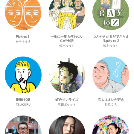
Pickles！
一生に一度も使わない
つぶやきかるだでさらえ
GAY会話
るgAy to Z
松本ゆうす
松本ゆうす
松本ゆうす
腰掛けOB
虹色サンライズ
玄太はオレが好き
TSUKURU
前田ポケット
野原くろ