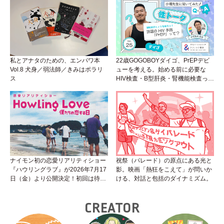
（Vol.26）
私とアナタのための、エンパワ本
22歳GOGOBOYダイゴ、PrEPデビ
Vol.8 犬身／弱法師／きみはポラリ
ューを考える。始める前に必要な
ス
HIV検査・B型肝炎・腎機能検査っ
て？開始前検査のヒミツを知ろう！
性トーク～聞きにくいことは小堀先
生に聞けばイイ！（Vol.25）
ナイモン初の恋愛リアリティショー
祝祭（パレード）の原点にある光と
『ハウリングラブ』が2026年7月17
影。映画「熱狂をこえて」が問いか
日（金）より公開決定！初回は待望
ける、対話と包括のダイナミズム。
の“GMPD”編！？
CREATOR