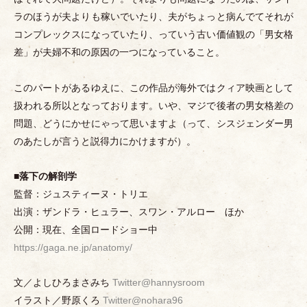
ラのほうが夫よりも稼いでいたり、夫がちょっと病んでてそれが
コンプレックスになっていたり、っていう古い価値観の
「
男女格
差
」
が夫婦不和の原因の一つになっていること。
このパートがあるゆえに、この作品が海外ではクィア映画として
扱われる所以となっております。いや、マジで後者の男女格差の
問題、どうにかせにゃって思いますよ
（
って、シスジェンダー男
のあたしが言うと説得力にかけますが
）
。
■
落下の解剖学
監督：ジュスティーヌ
・
トリエ
出演：ザンドラ
・
ヒュラー、スワン
・
アルロー ほか
公開：現在、全国ロードショー中
https://gaga.ne.jp/anatomy/
文／よしひろまさみち
Twitter@hannysroom
イラスト／野原くろ
Twitter@nohara96