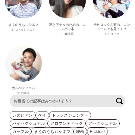
まくのうちぃシネマ
私とアナタのための、エ
チヒロックん家の、コン
ンパワ本
ドームでも見てく？
よしひろまさみち
山﨑穂花
チヒロック
カルぺディエム
井上健斗
検索
レズビアン
ゲイ
トランスジェンダー
バイセクシュアル
アロマンティック
アセクシュアル
カップル
まくのうちぃシネマ
映画
Pickles!