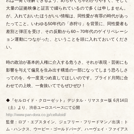
れば一発で理解できるよう、めちゃくちゃわかりやすく、そして
大量の証拠映像と証言で綴られているので多くは申しません。
が、入れておいたほうがいい情報は、同性愛が有罪の時代があっ
たってこと。いわゆる50年代の
「
赤狩り
」
を背景に、同性愛者も
差別と弾圧を受け、その反動から60～70年代のゲイリベレーシ
ョン運動につながった、ということを頭に入れておいてくださ
い。
時の政治が基本的人権に介入する危うさ、それが表現
・
芸術にも
影響を与えて偏見を生み出す構造の一部になってしまう恐ろしさ
ってのを、今一度見つめ直してほしいのです。プライド月間に合
わせての上映、一食抜いてでもぜひぜひ！
◆『セルロイド
・
クローゼット』デジタル
・
リマスター版 6月14日
（
土
）
より、渋谷ユーロスペースにて公開
http://www.pan-dora.co.jp/celluloid/
監督：ロブ
・
エプスタイン、ジェフリー
・
フリードマン／出演：ト
ム
・
ハンクス、ウーピー
・
ゴールドバーグ、ハーヴェイ
・
ファイアス