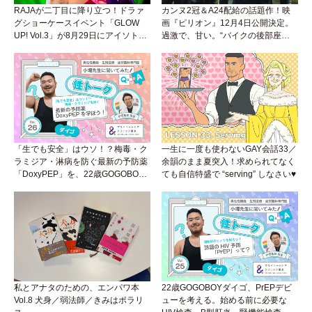
RAJAが二丁目に降り立つ！ドラァ
カンヌ2冠＆A24配給の話題作！映
グショーケースイベント「GLOW
画『ピリオン』12月4日公開決定。
UP! Vol.3」が8月29日にアイソトー
過激で、甘い。“バイクの後部座
プラウンジで開催！
席”から始まるラブストーリー。
「生でも安全」はウソ！？梅毒・ク
一生に一度も使わないGAY会話33／
ラミジア・淋病を防ぐ最新の予防薬
余韻のまま夏突入！求められてなく
「DoxyPEP」を、22歳GOGOBOY
ても自信特盛で “serving” しなさい♥
ダイゴと学ぼう！性トーク〜聞きに
くいことは小堀先生に聞けばイイ！
（Vol.26）
私とアナタのための、エンパワ本
22歳GOGOBOYダイゴ、PrEPデビ
Vol.8 犬身／弱法師／きみはポラリ
ューを考える。始める前に必要な