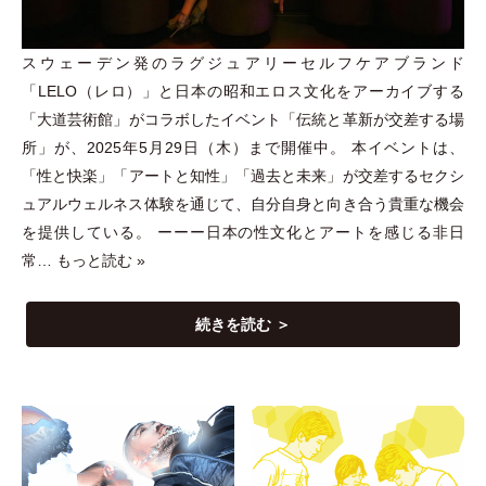
スウェーデン発のラグジュアリーセルフケアブランド
「
LELO
（
レロ
）
」
と日本の昭和エロス文化をアーカイブする
「
大道芸術館
」
がコラボしたイベント
「
伝統と革新が交差する場
所
」
が、2025年5月29日
（
木
）
まで開催中。 本イベントは、
「
性と快楽
」
「
アートと知性
」
「
過去と未来
」
が交差するセクシ
ュアルウェルネス体験を通じて、自分自身と向き合う貴重な機会
を提供している。 ーーー日本の性文化とアートを感じる非日
常…
もっと読む »
続きを読む ＞