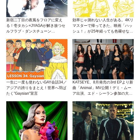
新宿二丁目の夜風をフロアに変え
効率じゃ測れない人生がある。4Kリ
る！壱タカシ×JYAGAが解き放つセ
マスターで帰ってきた、映画「ハッ
ルフラブ・ダンスチューン
シュ！」が25年経っても色褪せない
「Okaaayyy!!!」が遂にリリース！
理由。
一生に一度も使わないGAY会話34／
KATSEYE、8月発売の3rd EPより新
アジアの誇りをまとえ！世界へ羽ば
曲「Animal」MV公開！デミ・ムー
たく”Gaysian”宣言
ア出演、エド・シーラン参加の大胆
アンセムは必聴！