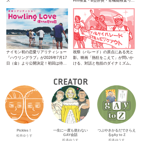
ス
HIV検査・B型肝炎・腎機能検査っ
て？開始前検査のヒミツを知ろう！
性トーク～聞きにくいことは小堀先
生に聞けばイイ！（Vol.25）
ナイモン初の恋愛リアリティショー
祝祭（パレード）の原点にある光と
『ハウリングラブ』が2026年7月17
影。映画「熱狂をこえて」が問いか
日（金）より公開決定！初回は待望
ける、対話と包括のダイナミズム。
の“GMPD”編！？
CREATOR
Pickles！
一生に一度も使わない
つぶやきかるだでさらえ
GAY会話
るgAy to Z
松本ゆうす
松本ゆうす
松本ゆうす