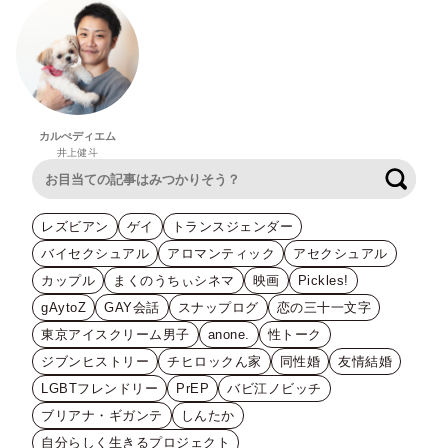
カルぺディエム
井上健斗
検索
レズビアン
ゲイ
トランスジェンダー
バイセクシュアル
アロマンティック
アセクシュアル
カップル
まくのうちぃシネマ
映画
Pickles!
gAytoZ
GAY会話
スナップログ
恋の三十一文字
東京アイスクリーム男子
anone.
性トーク
ジブンヒストリー
チヒロックん家
同性婚
友情結婚
LGBTフレンドリー
PrEP
バビ江ノビッチ
ブリアナ・ギガンテ
しんたか
自分らしく生きるプロジェクト