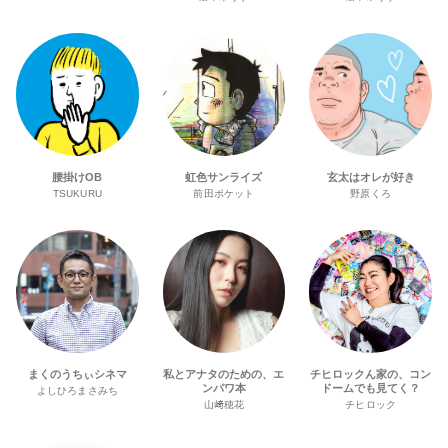
腰掛けOB
虹色サンライズ
玄太はオレが好き
TSUKURU
前田ポケット
野原くろ
まくのうちぃシネマ
私とアナタのための、エ
チヒロックん家の、コン
ンパワ本
ドームでも見てく？
よしひろまさみち
山﨑穂花
チヒロック