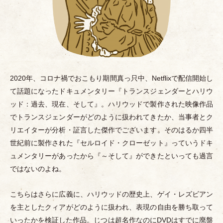
2020年、コロナ禍でおこもり期間真っ只中、Netflixで配信開始し
て話題になったドキュメンタリー『トランスジェンダーとハリウ
ッド：過去、現在、そして』。ハリウッドで製作された映像作品
でトランスジェンダーがどのように扱われてきたか、当事者とク
リエイターが分析
・
証言した傑作でございます。そのはるか四半
世紀前に製作された『セルロイド
・
クローゼット』っていうドキ
ュメンタリーがあったから『～そして』ができたといっても過言
ではないのよね。
こちらはさらに広義に、ハリウッドの歴史上、ゲイ
・
レズビアン
を主としたクィアがどのように扱われ、表現の自由を勝ち取って
いったかを検証した作品。じつは超名作なのにDVDはすでに廃盤