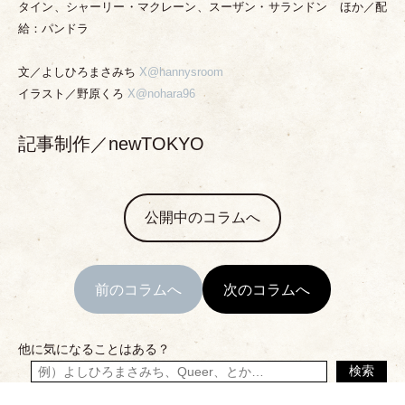
タイン、シャーリー
・
マクレーン、スーザン
・
サランドン ほか／配
給：パンドラ
文／よしひろまさみち
X@hannysroom
イラスト／野原くろ
X@nohara96
記事制作／newTOKYO
公開中のコラムへ
前のコラムへ
次のコラムへ
他に気になることはある？
検索