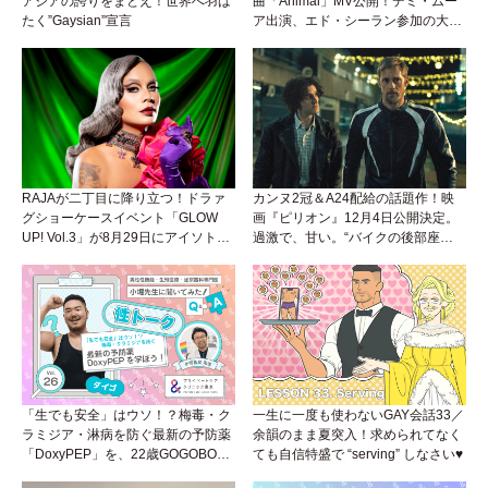
アジアの誇りをまとえ！世界へ羽ば
曲「Animal」MV公開！デミ・ムー
たく”Gaysian”宣言
ア出演、エド・シーラン参加の大胆
アンセムは必聴！
RAJAが二丁目に降り立つ！ドラァ
カンヌ2冠＆A24配給の話題作！映
グショーケースイベント「GLOW
画『ピリオン』12月4日公開決定。
UP! Vol.3」が8月29日にアイソトー
過激で、甘い。“バイクの後部座
プラウンジで開催！
席”から始まるラブストーリー。
「生でも安全」はウソ！？梅毒・ク
一生に一度も使わないGAY会話33／
ラミジア・淋病を防ぐ最新の予防薬
余韻のまま夏突入！求められてなく
「DoxyPEP」を、22歳GOGOBOY
ても自信特盛で “serving” しなさい♥
ダイゴと学ぼう！性トーク〜聞きに