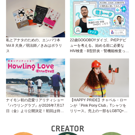
くいことは小堀先生に聞けばイイ！
（Vol.26）
私とアナタのための、エンパワ本
22歳GOGOBOYダイゴ、PrEPデビ
Vol.8 犬身／弱法師／きみはポラリ
ューを考える。始める前に必要な
ス
HIV検査・B型肝炎・腎機能検査っ
て？開始前検査のヒミツを知ろう！
性トーク～聞きにくいことは小堀先
生に聞けばイイ！（Vol.25）
ナイモン初の恋愛リアリティショー
【HAPPY PRIDE】チャペル・ロー
『ハウリングラブ』が2026年7月17
ンが「Pink Pony Club」Tシャツを
日（金）より公開決定！初回は待望
リリース。売上の一部をLGBTQ+＆
の“GMPD”編！？
トランスジェンダーユース支援プロ
ジェクトへ寄付
CREATOR