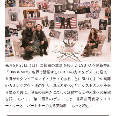
先月5月23日
（
日
）
に初回の放送を終えたLGBTQ応援新番組
『This is ME!!』各界で活躍するLGBTQの方々をゲストに迎え、
自身がセクシュアルマイノリティであることに気づくまでの葛藤
やカミングアウト後の生活、環境の変化など、ゲストの人生を振
り返ると共に、現在の前向きに楽しく活動する姿や未来への希望
を語っていく。 第一回目のゲストには、世界的写真家レスリ
ー
・
キーと、パートナーである英語教…
もっと読む »