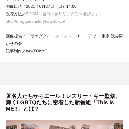
開催日時／2021年6月27日
（
日
）
14:00
視聴方法／
ZOOM
（
当日の参加リンク先へ飛びます
）
http://dragqueenstoryhour.tokyo/
画像提供／ドラァグクイーン
・
ストーリー
・
アワー 東京 読み聞
かせの会
記事制作／newTOKYO
著名人たちからエール！レスリー・キー監修、
輝くLGBTQたちに密着した新番組「This is
ME!!」とは？