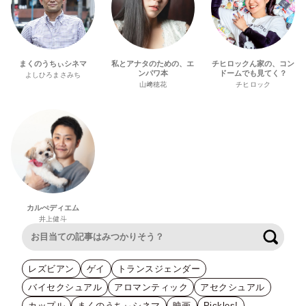
まくのうちぃシネマ
私とアナタのための、エ
チヒロックん家の、コン
ンパワ本
ドームでも見てく？
よしひろまさみち
山﨑穂花
チヒロック
カルぺディエム
井上健斗
検索
レズビアン
ゲイ
トランスジェンダー
バイセクシュアル
アロマンティック
アセクシュアル
カップル
まくのうちぃシネマ
映画
Pickles!