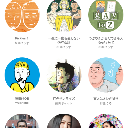
Pickles！
一生に一度も使わない
つぶやきかるだでさらえ
GAY会話
るgAy to Z
松本ゆうす
松本ゆうす
松本ゆうす
腰掛けOB
虹色サンライズ
玄太はオレが好き
TSUKURU
前田ポケット
野原くろ