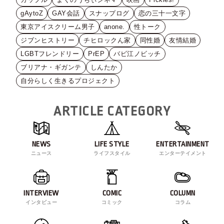
gAytoZ
GAY会話
スナップログ
恋の三十一文字
東京アイスクリーム男子
anone.
性トーク
ジブンヒストリー
チヒロックん家
同性婚
友情結婚
LGBTフレンドリー
PrEP
バビ江ノビッチ
ブリアナ・ギガンテ
しんたか
自分らしく生きるプロジェクト
ARTICLE CATEGORY
NEWS
LIFE STYLE
ENTERTAINMENT
ニュース
ライフスタイル
エンターテイメント
INTERVIEW
COMIC
COLUMN
インタビュー
コミック
コラム