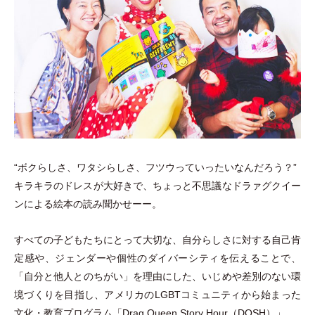
“ボクらしさ、ワタシらしさ、フツウっていったいなんだろう？”
キラキラのドレスが大好きで、ちょっと不思議なドラァグクイー
ンによる絵本の読み聞かせーー。
すべての子どもたちにとって大切な、自分らしさに対する自己肯
定感や、ジェンダーや個性のダイバーシティを伝えることで、
「
自分と他人とのちがい
」
を理由にした、いじめや差別のない環
境づくりを目指し、アメリカのLGBTコミュニティから始まった
文化
・
教育プログラム
「
Drag Queen Story Hour
（
DQSH
）
」
。