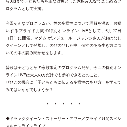
ら8歳まで子どもたちを主な対象とした家族みんなで楽しめるプ
ログラムとして実施。
今回そんなプログラムが、性の多様性について理解を深め、お祝
いするプライド月間の特別オンラインLIVEとして、6月27日
（
日
）
に開催。マダム ボンジュール
・
ジャンジさんがおはなし
クイーンとして登場し、のびのびした中、個性のある生き方につ
いての本の読み聞かせをします。
普段は子どもとその家族限定のプログラムだが、今回の特別オン
ラインLIVEは大人の方だけでも参加できるとのこと。
ぜひこの機会に
「
子どもたちに伝える多様性のあり方
」
を学んで
みてはいかがでしょうか？
＊ ＊ ＊ ＊ ＊
◆ドラァグクイーン
・
ストーリー
・
アワー／プライド月間スペシ
ャルオンラインライブ