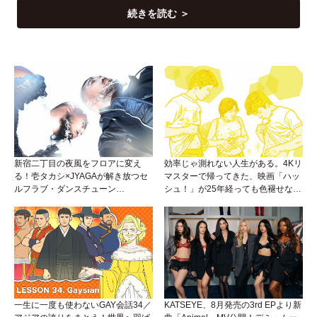
続きを読む ＞
新宿二丁目の夜風をフロアに変え
効率じゃ測れない人生がある。4Kリ
る！壱タカシ×JYAGAが解き放つセ
マスターで帰ってきた、映画「ハッ
ルフラブ・ダンスチューン
シュ！」が25年経っても色褪せない
「Okaaayyy!!!」が遂にリリース！
理由。
一生に一度も使わないGAY会話34／
KATSEYE、8月発売の3rd EPより新