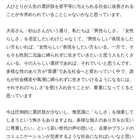
人ひとりが人生の選択肢を皆平等に与えられる社会に改善される
ことが今求められていることじゃないかなと思っています。
大谷さん：杉山さんがいう通り、私たちは
「
男性らしさ
」
「
女性
らしさ
」
を否定したいわけじゃなくて。“男性らしい”表現をした
い方もいれば、“女性らしい”表現をしたい方もいる。一方で、そ
もそも性別二元論に縛られずに生きていきたいと思う人もたくさ
んいる。その人らしい選択であれば、それでいいと思うんです。
多様な性のあり方が“普通”である社会へと変わっていく中で、誰
もが社会構造や風潮に縛られずに生きていけるようになるには、
それぞれの“らしさ”を受け入れ合うことが、重要になってくると
思っています
今は圧倒的に選択肢が少ないし、無意識に
「
らしさ
」
を強要して
しまうという怖さもありますよね。多様な個人のあり方をお互い
に尊重したい、という若い世代の声や思いと、企業やブランドの
コミュニケーションが交差するような社会になればいいなと思い