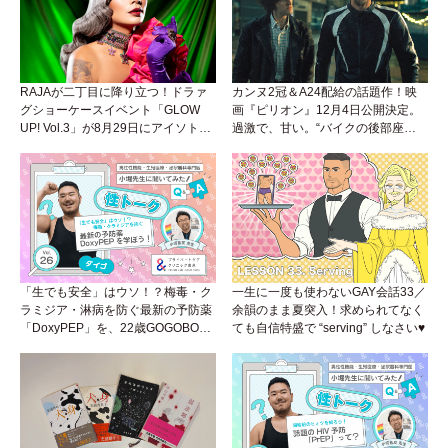
RAJAが二丁目に降り立つ！ドラァ
カンヌ2冠＆A24配給の話題作！映
グショーケースイベント「GLOW
画『ピリオン』12月4日公開決定。
UP! Vol.3」が8月29日にアイソトー
過激で、甘い。“バイクの後部座
プラウンジで開催！
席”から始まるラブストーリー。
「生でも安全」はウソ！？梅毒・ク
一生に一度も使わないGAY会話33／
ラミジア・淋病を防ぐ最新の予防薬
余韻のまま夏突入！求められてなく
「DoxyPEP」を、22歳GOGOBOY
ても自信特盛で “serving” しなさい♥
ダイゴと学ぼう！性トーク〜聞きに
くいことは小堀先生に聞けばイイ！
（Vol.26）