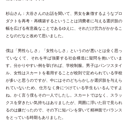
杉山さん：大谷さんのお話を聞いて、男女を象徴するようなプロ
ダクトを再考
・
再構築するということは消費者に与える選択肢の
幅を広げる有意義なことであるゆえに、それだけ労力がかかるこ
となのだなと改めて思いました。
僕は
「
男性らしさ
」
「
女性らしさ
」
というのが悪いとは全く思っ
ていなくて、それを半ば強要する社会構造に疑問を抱いていま
す。分かりやすい例を挙げれば、学校制服。男子はパンツスタイ
ル、女性はスカートを着用することが校則で定められている学校
が多いと思うのですが、中にはそのどちらかしか選択肢を与えら
れていないため、仕方なく身につけている学生もいるんですよ
ね。かく言う僕もその一人でしたし。スカートではなく、スラッ
クスを穿きたい気持ちはありましたが、周囲に浮いた目で見られ
るのは嫌だったので、その下に短パンを穿いて精神面でバランス
をとっている時期もありました。