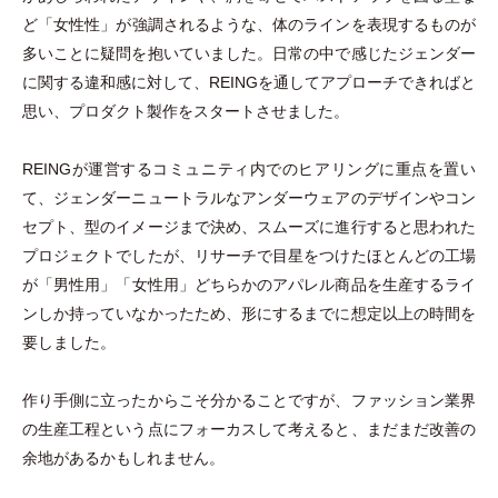
ど
「
女性性
」
が強調されるような、体のラインを表現するものが
多いことに疑問を抱いていました。日常の中で感じたジェンダー
に関する違和感に対して、REINGを通してアプローチできればと
思い、プロダクト製作をスタートさせました。
REINGが運営するコミュニティ内でのヒアリングに重点を置い
て、ジェンダーニュートラルなアンダーウェアのデザインやコン
セプト、型のイメージまで決め、スムーズに進行すると思われた
プロジェクトでしたが、リサーチで目星をつけたほとんどの工場
が
「
男性用
」
「
女性用
」
どちらかのアパレル商品を生産するライ
ンしか持っていなかったため、形にするまでに想定以上の時間を
要しました。
作り手側に立ったからこそ分かることですが、ファッション業界
の生産工程という点にフォーカスして考えると、まだまだ改善の
余地があるかもしれません。