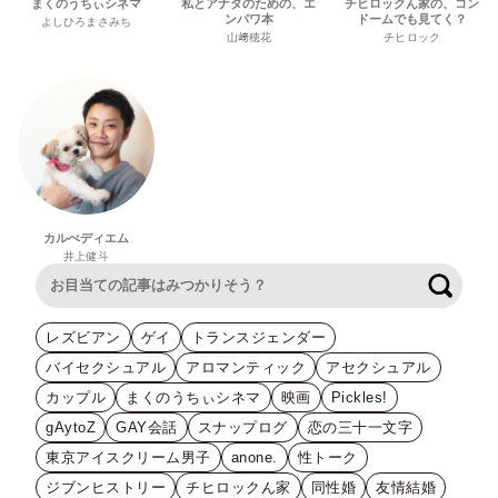
まくのうちぃシネマ
私とアナタのための、エ
チヒロックん家の、コン
ンパワ本
ドームでも見てく？
よしひろまさみち
山﨑穂花
チヒロック
カルぺディエム
井上健斗
検索
レズビアン
ゲイ
トランスジェンダー
バイセクシュアル
アロマンティック
アセクシュアル
カップル
まくのうちぃシネマ
映画
Pickles!
gAytoZ
GAY会話
スナップログ
恋の三十一文字
東京アイスクリーム男子
anone.
性トーク
ジブンヒストリー
チヒロックん家
同性婚
友情結婚