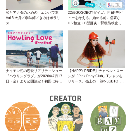
私とアナタのための、エンパワ本
22歳GOGOBOYダイゴ、PrEPデビ
Vol.8 犬身／弱法師／きみはポラリ
ューを考える。始める前に必要な
ス
HIV検査・B型肝炎・腎機能検査っ
て？開始前検査のヒミツを知ろう！
性トーク～聞きにくいことは小堀先
生に聞けばイイ！（Vol.25）
ナイモン初の恋愛リアリティショー
【HAPPY PRIDE】チャペル・ロー
『ハウリングラブ』が2026年7月17
ンが「Pink Pony Club」Tシャツを
日（金）より公開決定！初回は待望
リリース。売上の一部をLGBTQ+＆
の“GMPD”編！？
トランスジェンダーユース支援プロ
ジェクトへ寄付
CREATOR