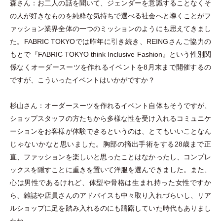
森さん：お二人の話を聞いて、ジェンダーを意識することなくそ
の人が好きなものを純粋な気持ちで選べる社会へと導くことがフ
ァッション業界全体の一つのミッションのようにも思えてきまし
た。FABRIC TOKYOでは昨年に引き続き、REINGさんご協力の
もとで『FABRIC TOKYO think Inclusive Fashion』という性別関
係なくオーダースーツを作れるイベントを8月末まで開催するの
ですが、こういったイベントはいかがですか？
杉山さん：オーダースーツを作れるイベント自体もそうですが、
ショップスタッフの方たちから多様な性を受け入れるコミュニケ
ーションをお客様が体験できるというのは、とてもいいことなん
じゃないかなと思いました。胸部の摘出手術をする28歳まで正
直、ファッションを楽しいと思ったことはなかったし、コンプレ
ックスを隠すことに重きを置いて洋服を選んできました。また、
心は男性であるけれど、体型や骨格は生まれ持った女性ですか
ら、雑誌や店員さんのアドバイスも中々取り入れづらいし、リア
ルショップに足を踏み入れるのにも躊躇していた時代もありまし