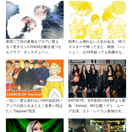
新宿二丁目の夜風をフロアに変え
効率じゃ測れない人生がある。4Kリ
る！壱タカシ×JYAGAが解き放つセ
マスターで帰ってきた、映画「ハッ
ルフラブ・ダンスチューン
シュ！」が25年経っても色褪せない
「Okaaayyy!!!」が遂にリリース！
理由。
一生に一度も使わないGAY会話34／
KATSEYE、8月発売の3rd EPより新
アジアの誇りをまとえ！世界へ羽ば
曲「Animal」MV公開！デミ・ムー
たく”Gaysian”宣言
ア出演、エド・シーラン参加の大胆
アンセムは必聴！