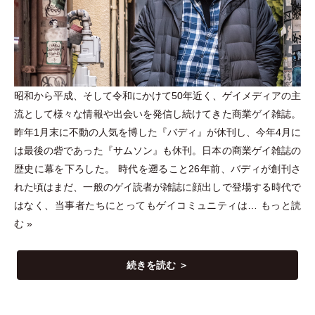
昭和から平成、そして令和にかけて50年近く、ゲイメディアの主
流として様々な情報や出会いを発信し続けてきた商業ゲイ雑誌。
昨年1月末に不動の人気を博した『バディ』が休刊し、今年4月に
は最後の砦であった『サムソン』も休刊。日本の商業ゲイ雑誌の
歴史に幕を下ろした。 時代を遡ること26年前、バディが創刊さ
れた頃はまだ、一般のゲイ読者が雑誌に顔出しで登場する時代で
はなく、当事者たちにとってもゲイコミュニティは…
もっと読
む »
続きを読む ＞