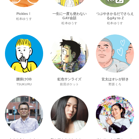
Pickles！
一生に一度も使わない
つぶやきかるだでさらえ
GAY会話
るgAy to Z
松本ゆうす
松本ゆうす
松本ゆうす
腰掛けOB
虹色サンライズ
玄太はオレが好き
TSUKURU
前田ポケット
野原くろ