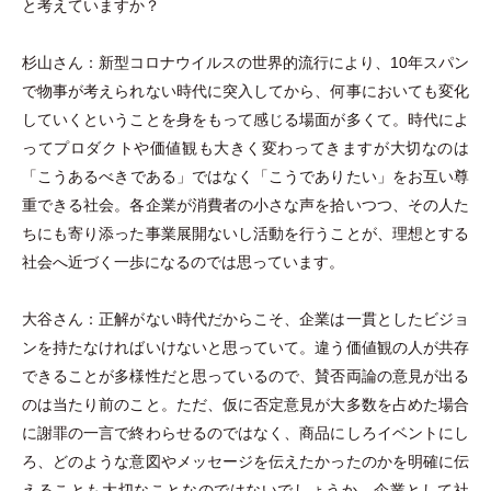
と考えていますか？
杉山さん：新型コロナウイルスの世界的流行により、10年スパン
で物事が考えられない時代に突入してから、何事においても変化
していくということを身をもって感じる場面が多くて。時代によ
ってプロダクトや価値観も大きく変わってきますが大切なのは
「
こうあるべきである
」
ではなく
「
こうでありたい
」
をお互い尊
重できる社会。各企業が消費者の小さな声を拾いつつ、その人た
ちにも寄り添った事業展開ないし活動を行うことが、理想とする
社会へ近づく一歩になるのでは思っています。
大谷さん：正解がない時代だからこそ、企業は一貫としたビジョ
ンを持たなければいけないと思っていて。違う価値観の人が共存
できることが多様性だと思っているので、賛否両論の意見が出る
のは当たり前のこと。ただ、仮に否定意見が大多数を占めた場合
に謝罪の一言で終わらせるのではなく、商品にしろイベントにし
ろ、どのような意図やメッセージを伝えたかったのかを明確に伝
えることも大切なことなのではないでしょうか。企業として社