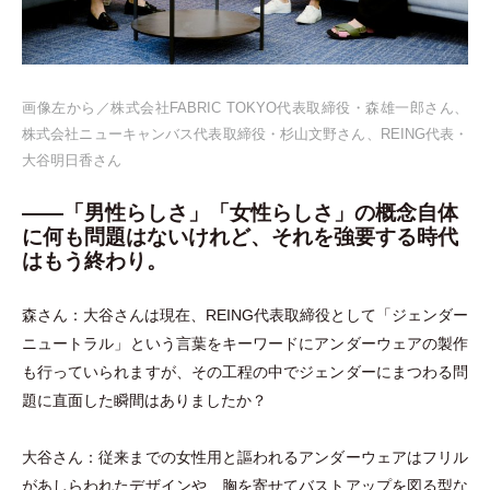
画像左から／株式会社FABRIC TOKYO代表取締役
・
森雄一郎さん、
株式会社ニューキャンバス代表取締役
・
杉山文野さん、REING代表
・
大谷明日香さん
――「男性らしさ」「女性らしさ」の概念自体
に何も問題はないけれど、それを強要する時代
はもう終わり。
森さん：大谷さんは現在、REING代表取締役として
「
ジェンダー
ニュートラル
」
という言葉をキーワードにアンダーウェアの製作
も行っていられますが、その工程の中でジェンダーにまつわる問
題に直面した瞬間はありましたか？
大谷さん：従来までの女性用と謳われるアンダーウェアはフリル
があしらわれたデザインや、胸を寄せてバストアップを図る型な