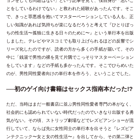
ョンをしても問題はない
」
という記事を見て、僕自身が
「
悪いこ
とをしているわけでない
」
と救われた経験があったんです。そこ
で、きっと罪悪感を抱いてマスターベーションしている人も、正
しい知識があれば気持ちが楽になるだろうと考えて『ひとりぼっ
ちの性生活〜孤独に生きる日々のために〜』という単行本を出版
しました。テレビやマスコミでも取り上げられるほどの反響でシ
リーズ化したのですが、読者の方から多くの手紙が届いて。その
中に
「
銭湯で男性の裸を見て片隅でこっそりマスターベーション
をしています
」
などの手紙も多かったんです。そこでひらめいた
のが、男性同性愛者向けの単行本を作ろう、ということでした。
──初のゲイ向け書籍はセックス指南本だった!?
ただ、当時はまだ一般書店に並ぶ男性同性愛者専門の本がなく、
社会的にも認められていない時代だったのでいきなり出版する勇
気がない。その頃、ストリップ劇場などでレズビアンショーが流
行していて、ならば先に女性同士の単行本を出そうと『レズビア
ンテクニック〜女と女の性生活〜』を出してから、その第二弾と