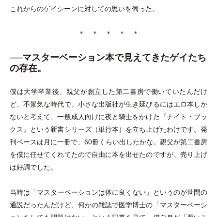
これからのゲイシーンに対しての思いを伺った。
＊ ＊ ＊ ＊ ＊
──マスターベーション本で見えてきたゲイたち
の存在。
僕は大学卒業後、親父が創立した第二書房で働いていたんだけ
ど、不景気な時代で。小さな出版社が生き延びるにはエロ本しか
ないと考えて、一般成人向けに夜と騎士をかけた『ナイト
・
ブッ
クス』という新書シリーズ
（
単行本
）
を立ち上げたわけです。発
刊ペースは月に一冊で、60冊くらい出したかな。親父が第二書房
を僕に任せてくれてたので自由に本を出せたのですが、売り上げ
は好調でした。
当時は
「
マスターベーションは体に良くない
」
というのが世間の
通説だったんだけど、何かの雑誌で医学博士の
「
マスターベーシ