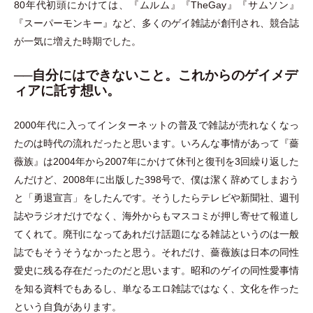
80年代初頭にかけては、『ムルム』『TheGay』『サムソン』
『スーパーモンキー』など、多くのゲイ雑誌が創刊され、競合誌
が一気に増えた時期でした。
──自分にはできないこと。これからのゲイメデ
ィアに託す想い。
2000年代に入ってインターネットの普及で雑誌が売れなくなっ
たのは時代の流れだったと思います。いろんな事情があって『薔
薇族』は2004年から2007年にかけて休刊と復刊を3回繰り返した
んだけど、2008年に出版した398号で、僕は潔く辞めてしまおう
と
「
勇退宣言
」
をしたんです。そうしたらテレビや新聞社、週刊
誌やラジオだけでなく、海外からもマスコミが押し寄せて報道し
てくれて。廃刊になってあれだけ話題になる雑誌というのは一般
誌でもそうそうなかったと思う。それだけ、薔薇族は日本の同性
愛史に残る存在だったのだと思います。昭和のゲイの同性愛事情
を知る資料でもあるし、単なるエロ雑誌ではなく、文化を作った
という自負があります。