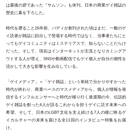
は最後の砦であった『サムソン』も休刊。日本の商業ゲイ雑誌の
歴史に幕を下ろした。
時代を遡ること26年前、バディが創刊された頃はまだ、一般のゲ
イ読者が雑誌に顔出しで登場する時代ではなく、当事者たちにと
ってもゲイコミュニティはミステリアスで、知らないことだらけ
だった。そして、現在はインターネットが主流となりカミングア
ウトする人が増え、SNSや動画配信でもゲイ個人が自分の個性を
活かして大きな影響を生み出している。
「
ゲイメディア
」
＝
「
ゲイ雑誌
」
という単純で分かりやすかった
時代が終わり、商業ベースのマスメディアから、個人が情報を発
信するインフルエンサーへと時代が移り行く過渡期の今、伝説的
ゲイ雑誌を創った4人が語るこれからを担うゲイに託す未来への
希望。そして、日本のLGBT文化を支え続ける7人の瞳に映るゲ
イカルチャーの未来を届ける全11回のインタビュー特集をお届
け。