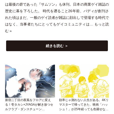
は最後の砦であった『サムソン』も休刊。日本の商業ゲイ雑誌の
歴史に幕を下ろした。 時代を遡ること26年前、バディが創刊さ
れた頃はまだ、一般のゲイ読者が雑誌に顔出しで登場する時代で
はなく、当事者たちにとってもゲイコミュニティは…
もっと読
む »
続きを読む ＞
新宿二丁目の夜風をフロアに変え
効率じゃ測れない人生がある。4Kリ
る！壱タカシ×JYAGAが解き放つセ
マスターで帰ってきた、映画「ハッ
ルフラブ・ダンスチューン
シュ！」が25年経っても色褪せない
「Okaaayyy!!!」が遂にリリース！
理由。