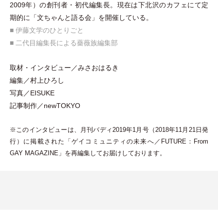
2009年
）
の創刊者
・
初代編集長。現在は下北沢のカフェにて定
期的に
「
文ちゃんと語る会
」
を開催している。
■ 伊藤文学のひとりごと
■ 二代目編集長による薔薇族編集部
取材
・
インタビュー／みさおはるき
編集／村上ひろし
写真／EISUKE
記事制作／newTOKYO
※このインタビューは、月刊バディ2019年1月号
（
2018年11月21日発
行
）
に掲載された
「
ゲイコミュニティの未来へ／FUTURE：From
GAY MAGAZINE
」
を再編集してお届けしております。