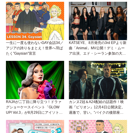
一生に一度も使わないGAY会話34／
KATSEYE、8月発売の3rd EPより新
アジアの誇りをまとえ！世界へ羽ば
曲「Animal」MV公開！デミ・ムー
たく”Gaysian”宣言
ア出演、エド・シーラン参加の大胆
アンセムは必聴！
RAJAが二丁目に降り立つ！ドラァ
カンヌ2冠＆A24配給の話題作！映
グショーケースイベント「GLOW
画『ピリオン』12月4日公開決定。
UP! Vol.3」が8月29日にアイソトー
過激で、甘い。“バイクの後部座
プラウンジで開催！
席”から始まるラブストーリー。