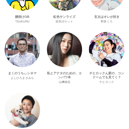
腰掛けOB
虹色サンライズ
玄太はオレが好き
TSUKURU
前田ポケット
野原くろ
まくのうちぃシネマ
私とアナタのための、エ
チヒロックん家の、コン
ンパワ本
ドームでも見てく？
よしひろまさみち
山﨑穂花
チヒロック