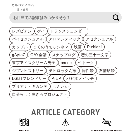
カルぺディエム
井上健斗
検索
レズビアン
ゲイ
トランスジェンダー
バイセクシュアル
アロマンティック
アセクシュアル
カップル
まくのうちぃシネマ
映画
Pickles!
gAytoZ
GAY会話
スナップログ
恋の三十一文字
東京アイスクリーム男子
anone.
性トーク
ジブンヒストリー
チヒロックん家
同性婚
友情結婚
LGBTフレンドリー
PrEP
バビ江ノビッチ
ブリアナ・ギガンテ
しんたか
自分らしく生きるプロジェクト
ARTICLE CATEGORY