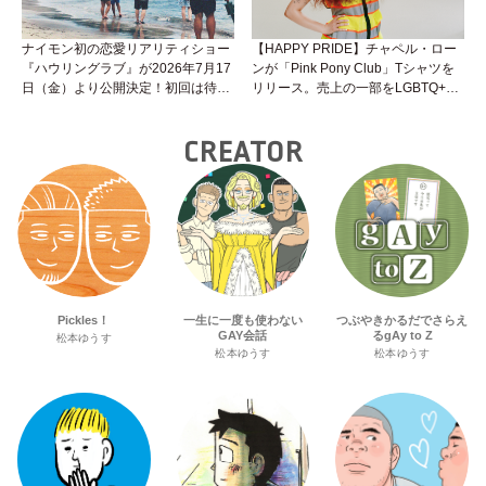
ナイモン初の恋愛リアリティショー
【HAPPY PRIDE】チャペル・ロー
『ハウリングラブ』が2026年7月17
ンが「Pink Pony Club」Tシャツを
日（金）より公開決定！初回は待望
リリース。売上の一部をLGBTQ+＆
の“GMPD”編！？
トランスジェンダーユース支援プロ
ジェクトへ寄付
CREATOR
Pickles！
一生に一度も使わない
つぶやきかるだでさらえ
GAY会話
るgAy to Z
松本ゆうす
松本ゆうす
松本ゆうす