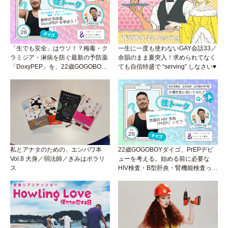
「生でも安全」はウソ！？梅毒・ク
一生に一度も使わないGAY会話33／
ラミジア・淋病を防ぐ最新の予防薬
余韻のまま夏突入！求められてなく
「DoxyPEP」を、22歳GOGOBOY
ても自信特盛で “serving” しなさい♥
ダイゴと学ぼう！性トーク〜聞きに
くいことは小堀先生に聞けばイイ！
（Vol.26）
私とアナタのための、エンパワ本
22歳GOGOBOYダイゴ、PrEPデビ
Vol.8 犬身／弱法師／きみはポラリ
ューを考える。始める前に必要な
ス
HIV検査・B型肝炎・腎機能検査っ
て？開始前検査のヒミツを知ろう！
性トーク～聞きにくいことは小堀先
生に聞けばイイ！（Vol.25）