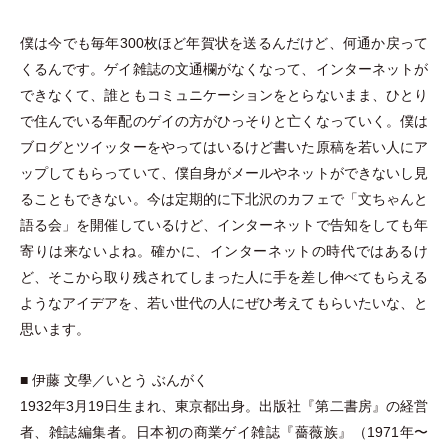
僕は今でも毎年300枚ほど年賀状を送るんだけど、何通か戻って
くるんです。ゲイ雑誌の文通欄がなくなって、インターネットが
できなくて、誰ともコミュニケーションをとらないまま、ひとり
で住んでいる年配のゲイの方がひっそりと亡くなっていく。僕は
ブログとツイッターをやってはいるけど書いた原稿を若い人にア
ップしてもらっていて、僕自身がメールやネットができないし見
ることもできない。今は定期的に下北沢のカフェで
「
文ちゃんと
語る会
」
を開催しているけど、インターネットで告知をしても年
寄りは来ないよね。確かに、インターネットの時代ではあるけ
ど、そこから取り残されてしまった人に手を差し伸べてもらえる
ようなアイデアを、若い世代の人にぜひ考えてもらいたいな、と
思います。
■ 伊藤 文學／いとう ぶんがく
1932年3月19日生まれ、東京都出身。出版社『第二書房』の経営
者、雑誌編集者。日本初の商業ゲイ雑誌『薔薇族』
（
1971年〜