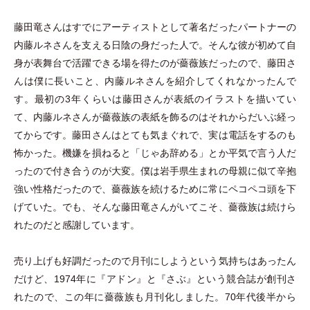
藤田竜さんはすでにアーティストとして著名だったパートナーの
内藤ルネさんを支える日陰の身だった人で。そんな彼が初めて自
身が表舞台で活躍できる場を得たのが薔薇族だったので、藤田さ
んは僕に長いこと、内藤ルネさんを紹介してくれなかったんで
す。最初の3年くらいは藤田さんが表紙のイラストを描いてい
て、内藤ルネさんが薔薇族の表紙を飾るのはそれからだいぶ経っ
てからです。藤田さんはとても気まぐれで、実は電話をするのも
怖かった。機嫌を損ねると
「
じゃあ辞める
」
とか平気で言う人だ
ったので付き合うのが大変。僕は岩手県生まれの母親に似て辛抱
強い性格だったので、薔薇族を続けるために常にペコペコ頭を下
げていた。でも、そんな藤田竜さんがいてこそ、薔薇族は続けら
れたのだと感謝しています。
売り上げも好調だったので月刊にしようという気持ちはあったん
だけど、1974年に『アドン』と『さぶ』という競合誌が創刊さ
れたので、この年に薔薇族も月刊化しました。70年代後半から