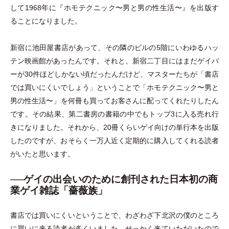
して1968年に『ホモテクニック〜男と男の性生活〜』を出版す
ることになりました。
新宿に池田屋書店があって、その隣のビルの5階にいわゆるハッ
テン映画館があったんです。それと、新宿二丁目にはまだゲイバ
ーが30件ほどしかない頃だったんだけど、マスターたちが
「
書店
では買いにくいでしょう
」
ということで
「
ホモテクニック〜男と
男の性生活〜
」
を何冊も買ってお客さんに配ってくれたりしたん
です。その結果、第二書房の書籍の中でもトップ3に入る売れ行
きになりました。それから、20冊くらいゲイ向けの単行本を出版
したのですが、おそらく一万人近く定期的に購入してくれる読者
がいたと思います。
──ゲイの出会いのために創刊された日本初の商
業ゲイ雑誌「薔薇族」
書店では買いにくいということで、わざわざ下北沢の僕のところ
に買いに来る読者が多くいました。せっかく来ていただいたので