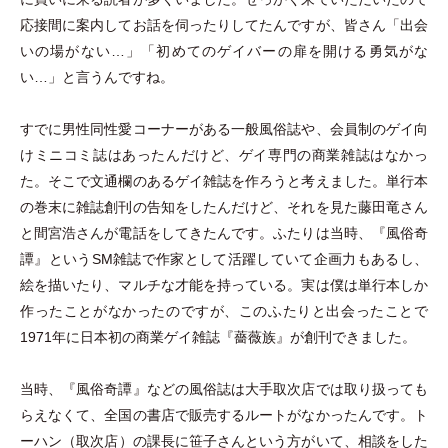
応接間に案内してお話を伺ったりしてたんですが、皆さん
「
出会
いの場がない…
」
「
初めてのゲイバーの扉を開ける勇気がな
い…
」
と言うんですね。
すでに男性同性愛コーナーがある一般風俗誌や、会員制のゲイ向
けミニコミ誌はあったんだけど、ゲイ専門の商業雑誌はなかっ
た。そこで文通欄のあるゲイ雑誌を作ろうと考えました。単行本
の巻末に雑誌創刊の告知をしたんだけど、それを見た藤田竜さん
と間宮浩さんが電話をしてきたんです。ふたりは当時、『風俗奇
譚』というSM雑誌で作家として活躍していて企画力もあるし、
絵を描いたり、マルチな才能を持っている。実は僕は単行本しか
作ったことがなかったのですが、このふたりと出会ったことで
1971年に日本初の商業ゲイ雑誌『薔薇族』が創刊できました。
当時、『風俗奇譚』などの風俗誌は大手取次店では取り扱っても
らえなくて、全国の書店で販売するルートがなかったんです。ト
ーハン
（
取次店
）
の課長に笹子さんという方がいて、相談をした