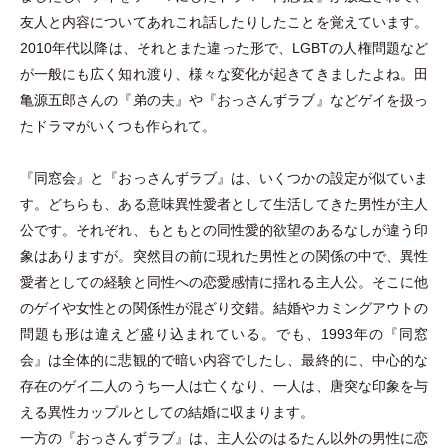
友人と内容についてあれこれ話したりしたことを覚えています。
2010年代以降は、それとまた違った形で、LGBTの人権問題など
が一般にも広く知れ渡り、様々な変化が起きてきましたよね。田
亀源五郎さんの『弟の夫』や『おっさんずラブ』などゲイを扱っ
たドラマがいくつも作られて。
『同窓会』と『おっさんずラブ』は、いくつかの設定が似ていま
す。どちらも、ある意味異性愛者として生活してきた男性が主人
公です。それぞれ、もともとの同性愛的欲望のあるなしが違う印
象はありますが。突然目の前に現れた男性との関係の中で、異性
愛者としての経験と同性への恋愛感情に揺れる主人公。そこに他
のゲイや女性との関係性が混ざり交錯。結婚やカミングアウトの
問題も形は違えど盛り込まれている。でも、1993年の『同窓
会』は全体的に悲観的で暗い内容でしたし、最終的に、中心的な
存在のゲイ二人のうち一人は亡くなり、一人は、唐突な印象を与
える異性カップルとしての結婚に収まります。
一方の『おっさんずラブ』は、主人公のはるたん以外の男性に恋