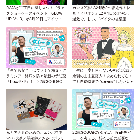
RAJAが二丁目に降り立つ！ドラァ
カンヌ2冠＆A24配給の話題作！映
グショーケースイベント「GLOW
画『ピリオン』12月4日公開決定。
UP! Vol.3」が8月29日にアイソトー
過激で、甘い。“バイクの後部座
プラウンジで開催！
席”から始まるラブストーリー。
「生でも安全」はウソ！？梅毒・ク
一生に一度も使わないGAY会話33／
ラミジア・淋病を防ぐ最新の予防薬
余韻のまま夏突入！求められてなく
「DoxyPEP」を、22歳GOGOBOY
ても自信特盛で “serving” しなさい♥
ダイゴと学ぼう！性トーク〜聞きに
くいことは小堀先生に聞けばイイ！
（Vol.26）
私とアナタのための、エンパワ本
22歳GOGOBOYダイゴ、PrEPデビ
Vol.8 犬身／弱法師／きみはポラリ
ューを考える。始める前に必要な