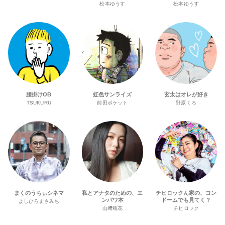
松本ゆうす
松本ゆうす
腰掛けOB
虹色サンライズ
玄太はオレが好き
TSUKURU
前田ポケット
野原くろ
まくのうちぃシネマ
私とアナタのための、エ
チヒロックん家の、コン
ンパワ本
ドームでも見てく？
よしひろまさみち
山﨑穂花
チヒロック