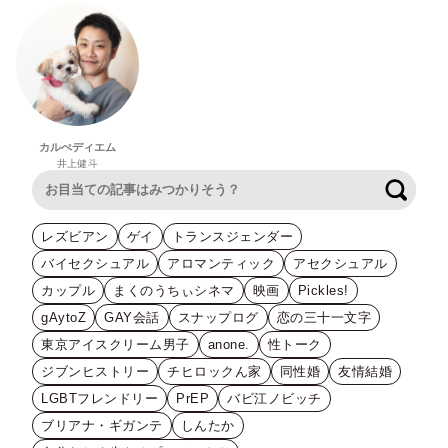
カルぺディエム
井上健斗
検索
レズビアン
ゲイ
トランスジェンダー
バイセクシュアル
アロマンティック
アセクシュアル
カップル
まくのうちぃシネマ
映画
Pickles!
gAytoZ
GAY会話
スナップログ
恋の三十一文字
東京アイスクリーム男子
anone.
性トーク
ジブンヒストリー
チヒロックん家
同性婚
友情結婚
LGBTフレンドリー
PrEP
バビ江ノビッチ
ブリアナ・ギガンテ
しんたか