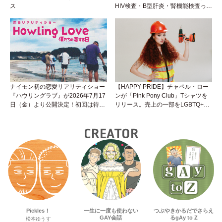
ス
HIV検査・B型肝炎・腎機能検査っ
て？開始前検査のヒミツを知ろう！
性トーク～聞きにくいことは小堀先
生に聞けばイイ！（Vol.25）
ナイモン初の恋愛リアリティショー
【HAPPY PRIDE】チャペル・ロー
『ハウリングラブ』が2026年7月17
ンが「Pink Pony Club」Tシャツを
日（金）より公開決定！初回は待望
リリース。売上の一部をLGBTQ+＆
の“GMPD”編！？
トランスジェンダーユース支援プロ
ジェクトへ寄付
CREATOR
Pickles！
一生に一度も使わない
つぶやきかるだでさらえ
GAY会話
るgAy to Z
松本ゆうす