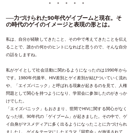
＊ ＊ ＊ ＊ ＊
──力づけられた90年代ゲイブームと現在。そ
の時代のゲイのイメージと表現の形とは。
私は、自分が経験してきたこと、その中で考えてきたことを伝え
ることで、誰かの何かのヒントになればと思うので、そんな自分
の話をしますね。
私がゲイとして社会活動に関わるようになったのは1990年から
です。1980年代後半、HIV差別とゲイ差別が結びついていく流れ
や、
「
エイズパニック
」
と呼ばれる現象が起きるのを見て、人権
問題として関心を持つようになり、学習会に参加したのがきっか
けでした。
「
エイズパニック
」
もおさまり、世間でHIVに関する関心がなく
なった頃、90年代の
「
ゲイブーム
」
が起きました。その中で、ゲ
イ自身がマスメディアに多く出るようになったことに力づけられ
ましたし、ゲイをテーマにしたドラマ『同窓会』が放送されて、