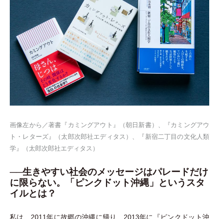
画像左から／著書『カミングアウト』
（
朝日新書
）
、『カミングアウ
ト
・
レターズ』
（
太郎次郎社エディタス
）
、『新宿二丁目の文化人類
学』
（
太郎次郎社エディタス
）
──生きやすい社会のメッセージはパレードだけ
に限らない。「ピンクドット沖縄」というスタ
イルとは？
私は、2011年に故郷の沖縄に帰り、2013年に『ピンクドット沖