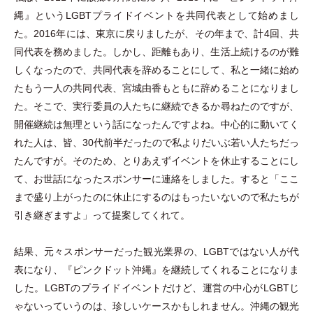
縄』というLGBTプライドイベントを共同代表として始めまし
た。2016年には、東京に戻りましたが、その年まで、計4回、共
同代表を務めました。しかし、距離もあり、生活上続けるのが難
しくなったので、共同代表を辞めることにして、私と一緒に始め
たもう一人の共同代表、宮城由香もともに辞めることになりまし
た。そこで、実行委員の人たちに継続できるか尋ねたのですが、
開催継続は無理という話になったんですよね。中心的に動いてく
れた人は、皆、30代前半だったので私よりだいぶ若い人たちだっ
たんですが。そのため、とりあえずイベントを休止することにし
て、お世話になったスポンサーに連絡をしました。すると
「
ここ
まで盛り上がったのに休止にするのはもったいないので私たちが
引き継ぎますよ
」
って提案してくれて。
結果、元々スポンサーだった観光業界の、LGBTではない人が代
表になり、『ピンクドット沖縄』を継続してくれることになりま
した。LGBTのプライドイベントだけど、運営の中心がLGBTじ
ゃないっていうのは、珍しいケースかもしれません。沖縄の観光