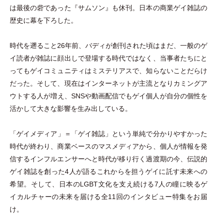
は最後の砦であった『サムソン』も休刊。日本の商業ゲイ雑誌の
歴史に幕を下ろした。
時代を遡ること26年前、バディが創刊された頃はまだ、一般のゲ
イ読者が雑誌に顔出しで登場する時代ではなく、当事者たちにと
ってもゲイコミュニティはミステリアスで、知らないことだらけ
だった。そして、現在はインターネットが主流となりカミングア
ウトする人が増え、SNSや動画配信でもゲイ個人が自分の個性を
活かして大きな影響を生み出している。
「
ゲイメディア
」
＝
「
ゲイ雑誌
」
という単純で分かりやすかった
時代が終わり、商業ベースのマスメディアから、個人が情報を発
信するインフルエンサーへと時代が移り行く過渡期の今、伝説的
ゲイ雑誌を創った4人が語るこれからを担うゲイに託す未来への
希望。そして、日本のLGBT文化を支え続ける7人の瞳に映るゲ
イカルチャーの未来を届ける全11回のインタビュー特集をお届
け。