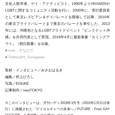
文化人類学者、ゲイ
・
アクティビスト。1990年よりHIV/AIDSや
LGBTに関するコミュニティ活動を行い、2000年に、実行委員長
として東京レズビアン＆ゲイパレードを開催して以降、2010年
の東京プライドパレードまで東京のパレードを牽引した。2013
年には、沖縄初となるLGBTプライドイベント『ピンクドット沖
縄』を共同代表として実現。2018年4月に最新著書『カミングア
ウト』
（
朝日新書
）
を出版。
■ note：すなひで
■ Twitter@H_Sunagawa
取材
・
インタビュー／みさおはるき
編集／村上ひろし
写真／EISUKE
記事制作／newTOKYO
※このインタビューは、月刊バディ2019年3月号
（
2019年1月21日発
行
）
に掲載された
「
ゲイカルチャーの未来へ／FUTURE：From GAY