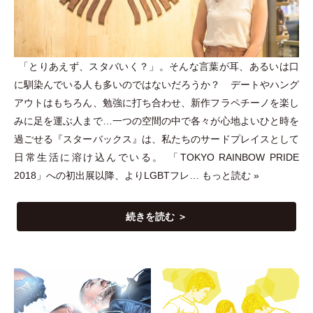
「
とりあえず、スタバいく？
」
。そんな言葉が耳、あるいは口
に馴染んでいる人も多いのではないだろうか？ デートやハング
アウトはもちろん、勉強に打ち合わせ、新作フラペチーノを楽し
みに足を運ぶ人まで…一つの空間の中で各々が心地よいひと時を
過ごせる『スターバックス』は、私たちのサードプレイスとして
日常生活に溶け込んでいる。
「
TOKYO RAINBOW PRIDE
2018
」
への初出展以降、よりLGBTフレ…
もっと読む »
続きを読む ＞