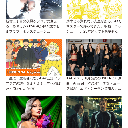
新宿二丁目の夜風をフロアに変え
効率じゃ測れない人生がある。4Kリ
る！壱タカシ×JYAGAが解き放つセ
マスターで帰ってきた、映画「ハッ
ルフラブ・ダンスチューン
シュ！」が25年経っても色褪せない
「Okaaayyy!!!」が遂にリリース！
理由。
一生に一度も使わないGAY会話34／
KATSEYE、8月発売の3rd EPより新
アジアの誇りをまとえ！世界へ羽ば
曲「Animal」MV公開！デミ・ムー
たく”Gaysian”宣言
ア出演、エド・シーラン参加の大胆
アンセムは必聴！