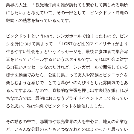
業界の人は、
「
観光地沖縄を誰が訪れても安心して楽しめる場所
にしたい
」
と考えていて、その一部として、ピンクドット沖縄の
継続への熱意を持っているんです。
ピンクドットというのは、シンガポールで始まったもので、ピン
クを身につけて集まって、
「
LGBTなど性的マイノリティがより
生きやすい社会を
」
というメッセージを、最後に参加者で集合写
真をとってアピールするというスタイルです。それは社会に対す
る力強いメッセージなのだけれど、シンガポールで開催している
様子を動画でみたら、公園に集まって友人や家族とピクニックを
楽しむような感じで、とても温かいのんびりとした雰囲気でもあ
るんですよね。なので、直接的な主張を押し出す表現が嫌われが
ちな地方では、最初におこなうプライドイベントとして合ってい
ると思い、私は沖縄でピンクドットを開催しました。
その動きの中で、那覇市や観光業界の人を中心に、地元の企業な
ど、いろんな分野の人たちとつながれたのはよかったと思ってい