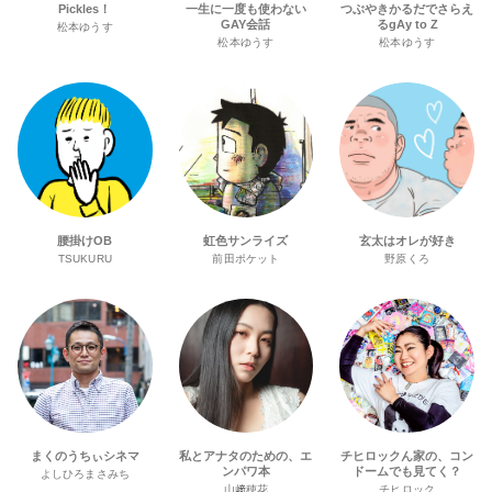
Pickles！
一生に一度も使わない
つぶやきかるだでさらえ
GAY会話
るgAy to Z
松本ゆうす
松本ゆうす
松本ゆうす
腰掛けOB
虹色サンライズ
玄太はオレが好き
TSUKURU
前田ポケット
野原くろ
まくのうちぃシネマ
私とアナタのための、エ
チヒロックん家の、コン
ンパワ本
ドームでも見てく？
よしひろまさみち
山﨑穂花
チヒロック