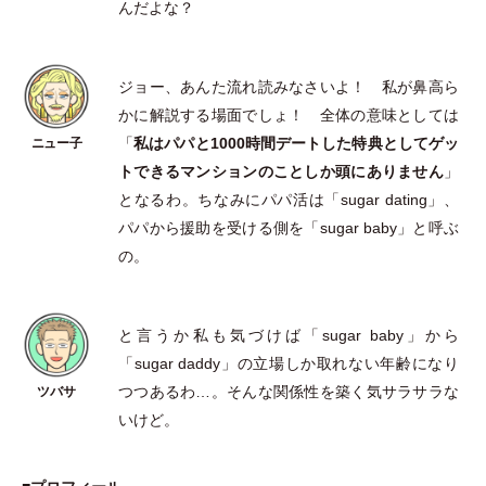
んだよな？
ジョー、あんた流れ読みなさいよ！ 私が鼻高ら
かに解説する場面でしょ！ 全体の意味としては
「
私はパパと1000時間デートした特典としてゲッ
トできるマンションのことしか頭にありません
」
となるわ。ちなみにパパ活は
「
sugar dating
」
、
パパから援助を受ける側を
「
sugar baby
」
と呼ぶ
の。
と言うか私も気づけば
「
sugar baby
」
から
「
sugar daddy
」
の立場しか取れない年齢になり
つつあるわ…。そんな関係性を築く気サラサラな
いけど。