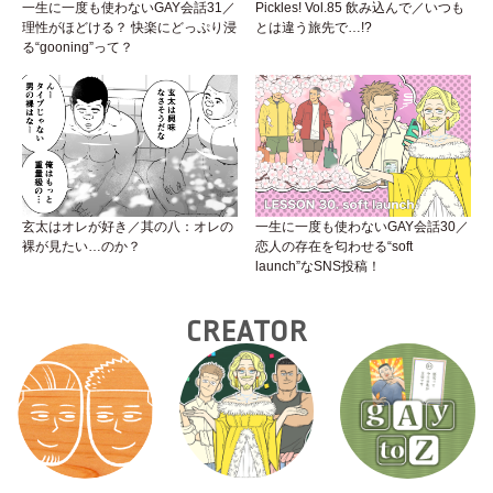
一生に一度も使わないGAY会話31／
Pickles! Vol.85 飲み込んで／いつも
理性がほどける？ 快楽にどっぷり浸
とは違う旅先で…!?
る“gooning”って？
玄太はオレが好き／其の八：オレの
一生に一度も使わないGAY会話30／
裸が見たい…のか？
恋人の存在を匂わせる“soft
launch”なSNS投稿！
CREATOR