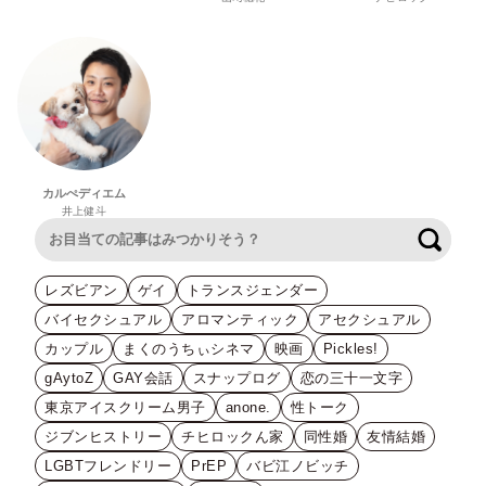
カルぺディエム
井上健斗
検索
レズビアン
ゲイ
トランスジェンダー
バイセクシュアル
アロマンティック
アセクシュアル
カップル
まくのうちぃシネマ
映画
Pickles!
gAytoZ
GAY会話
スナップログ
恋の三十一文字
東京アイスクリーム男子
anone.
性トーク
ジブンヒストリー
チヒロックん家
同性婚
友情結婚
LGBTフレンドリー
PrEP
バビ江ノビッチ