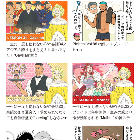
一生に一度も使わないGAY会話34／
Pickles! Vol.88 物件／メゾン・ド・
アジアの誇りをまとえ！世界へ羽ば
ヒ●コ
たく”Gaysian”宣言
一生に一度も使わないGAY会話33／
一生に一度も使わないGAY会話32／
余韻のまま夏突入！求められてなく
プライドは年中無休！生みの親より
ても自信特盛で “serving” しなさい♥
命が洗濯される “Mother” の神ステー
ジ