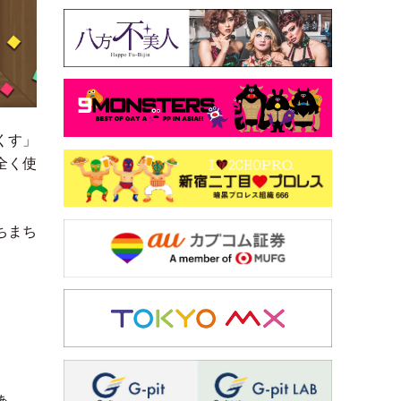
くす
」
全く使
ちまち
ぁ。