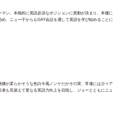
ーマン。本格的に英語必須なポジションに異動が決まり、本腰に
始め、ニュー子からもGAY会話を通して英語を学び始めること
物腰が柔らかそうな色白今風ノンケだがその実、常連には少々ア
店者も見据えて更なる英語力向上を目指し、ジョーとともにニュ