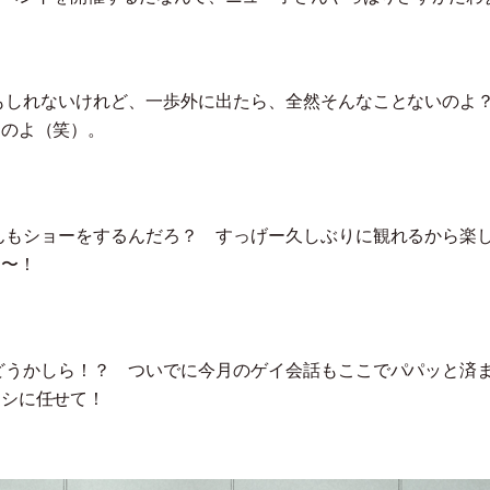
もしれないけれど、一歩外に出たら、全然そんなことないのよ
んのよ
（
笑
）
。
んもショーをするんだろ？ すっげー久しぶりに観れるから楽
よ〜！
どうかしら！？ ついでに今月のゲイ会話もここでパパッと済
タシに任せて！