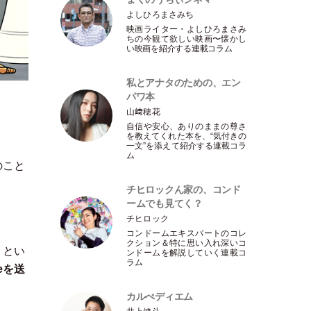
よしひろまさみち
映画ライター
・
よしひろまさみ
ちの今観て欲しい映画〜懐かし
い映画を紹介する連載コラム
私とアナタのための、エン
パワ本
山﨑穂花
自信や安心、ありのままの尊さ
を教えてくれた本を、“気付きの
一文”を添えて紹介する連載コラ
ム
のこと
チヒロックん家の、コンド
ームでも見てく？
チヒロック
コンドームエキスパートのコレ
クション＆特に思い入れ深いコ
」
とい
ンドームを解説していく連載コ
ラム
eを送
カルぺディエム