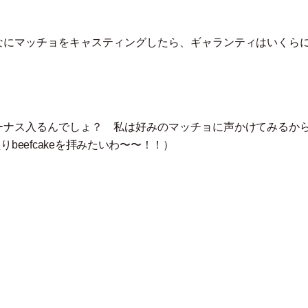
なにマッチョをキャスティングしたら、ギャランティはいくら
ーナス入るんでしょ？ 私は好みのマッチョに声かけてみるか
りbeefcakeを拝みたいわ〜〜！！
）