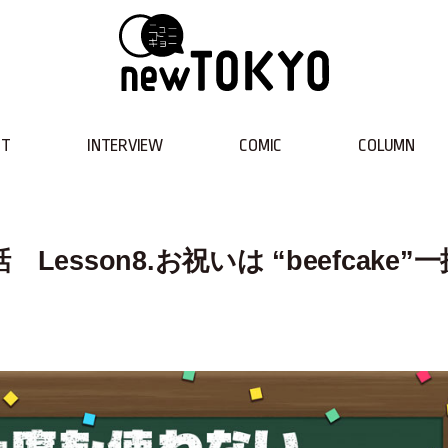
NT
INTERVIEW
COMIC
COLUMN
sson8.お祝いは “beefcake”一