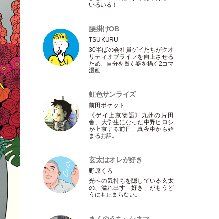
いるいる！
腰掛けOB
TSUKURU
30半ばの会社員ゲイたちがクオ
リティオブライフを向上させる
ため、自分を貫く姿を描く2コマ
漫画
虹色サンライズ
前田ポケット
《ゲイ上京物語》九州の片田
舎、大学生になった中野ヒロシ
が上京する前日、真夜中から始
まるお話。
玄太はオレが好き
野原くろ
光への気持ちを隠している玄太
の、溢れ出す
「
好き
」
がもうど
うにも止まらない。
まくのうちぃシネマ