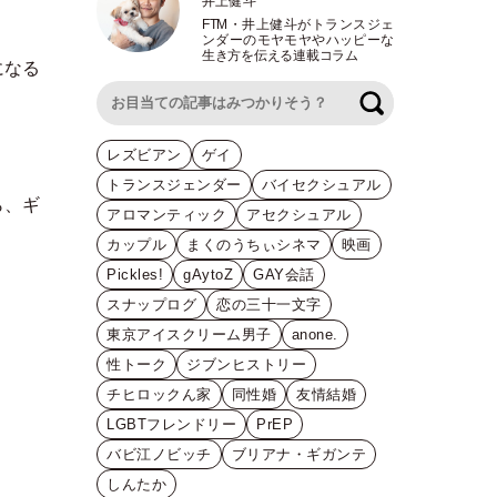
井上健斗
FTM
・
井上健斗がトランスジェ
ンダーのモヤモヤやハッピーな
生き方を伝える連載コラム
になる
検索
レズビアン
ゲイ
トランスジェンダー
バイセクシュアル
ら、ギ
アロマンティック
アセクシュアル
カップル
まくのうちぃシネマ
映画
Pickles!
gAytoZ
GAY会話
スナップログ
恋の三十一文字
東京アイスクリーム男子
anone.
性トーク
ジブンヒストリー
チヒロックん家
同性婚
友情結婚
LGBTフレンドリー
PrEP
バビ江ノビッチ
ブリアナ・ギガンテ
しんたか