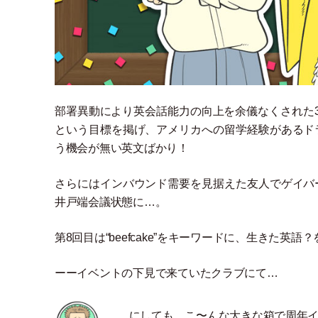
部署異動により英会話能力の向上を余儀なくされた
という目標を掲げ、アメリカへの留学経験があるド
う機会が無い英文ばかり！
さらにはインバウンド需要を見据えた友人でゲイバ
井戸端会議状態に…。
第8回目は“beefcake”をキーワードに、生きた英語
ーーイベントの下見で来ていたクラブにて…
…にしても、こ〜んな大きな箱で周年