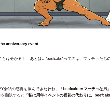
 the anniversary event.
は分かる！ あとは…“beefcake”ってのは、マッチョたち
AY会話の感覚を掴んできたわね。
「
beefcake＝マッチョな男
体を翻訳すると
「
私は周年イベントの祝花の代わりに、beefcak