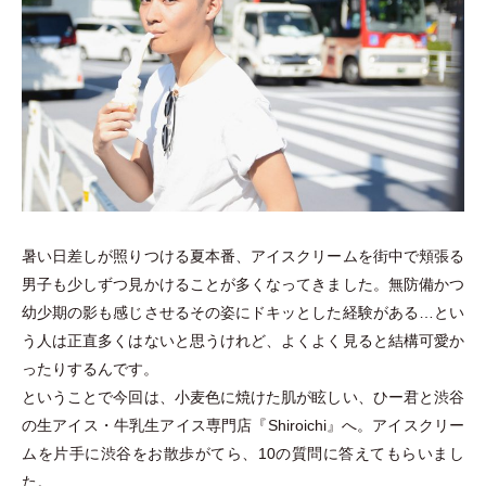
暑い日差しが照りつける夏本番、アイスクリームを街中で頬張る
男子も少しずつ見かけることが多くなってきました。無防備かつ
幼少期の影も感じさせるその姿にドキッとした経験がある…とい
う人は正直多くはないと思うけれど、よくよく見ると結構可愛か
ったりするんです。
ということで今回は、小麦色に焼けた肌が眩しい、ひー君と渋谷
の生アイス
・
牛乳生アイス専門店『Shiroichi』へ。アイスクリー
ムを片手に渋谷をお散歩がてら、10の質問に答えてもらいまし
た。