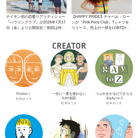
ナイモン初の恋愛リアリティショー
【HAPPY PRIDE】チャペル・ロー
『ハウリングラブ』が2026年7月17
ンが「Pink Pony Club」Tシャツを
日（金）より公開決定！初回は待望
リリース。売上の一部をLGBTQ+＆
の“GMPD”編！？
トランスジェンダーユース支援プロ
ジェクトへ寄付
CREATOR
Pickles！
一生に一度も使わない
つぶやきかるだでさらえ
GAY会話
るgAy to Z
松本ゆうす
松本ゆうす
松本ゆうす