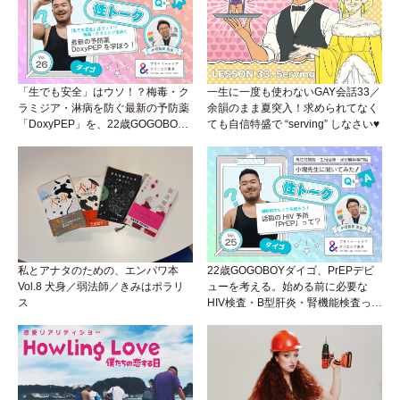
「生でも安全」はウソ！？梅毒・ク
一生に一度も使わないGAY会話33／
ラミジア・淋病を防ぐ最新の予防薬
余韻のまま夏突入！求められてなく
「DoxyPEP」を、22歳GOGOBOY
ても自信特盛で “serving” しなさい♥
ダイゴと学ぼう！性トーク〜聞きに
くいことは小堀先生に聞けばイイ！
（Vol.26）
私とアナタのための、エンパワ本
22歳GOGOBOYダイゴ、PrEPデビ
Vol.8 犬身／弱法師／きみはポラリ
ューを考える。始める前に必要な
ス
HIV検査・B型肝炎・腎機能検査っ
て？開始前検査のヒミツを知ろう！
性トーク～聞きにくいことは小堀先
生に聞けばイイ！（Vol.25）