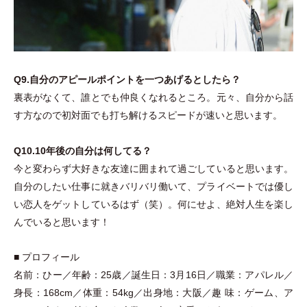
Q9.自分のアピールポイントを一つあげるとしたら？
裏表がなくて、誰とでも仲良くなれるところ。元々、自分から話
す方なので初対面でも打ち解けるスピードが速いと思います。
Q10.10年後の自分は何してる？
今と変わらず大好きな友達に囲まれて過ごしていると思います。
自分のしたい仕事に就きバリバリ働いて、プライベートでは優し
い恋人をゲットしているはず
（
笑
）
。何にせよ、絶対人生を楽し
んでいると思います！
■ プロフィール
名前：ひー／年齢：25歳／誕生日：3月16日／職業：アパレル／
身長：168cm／体重：54kg／出身地：大阪／趣 味：ゲーム、ア