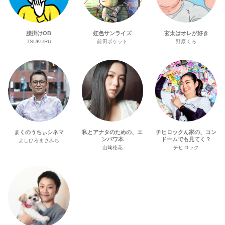
腰掛けOB
虹色サンライズ
玄太はオレが好き
TSUKURU
前田ポケット
野原くろ
まくのうちぃシネマ
私とアナタのための、エ
チヒロックん家の、コン
ンパワ本
ドームでも見てく？
よしひろまさみち
山﨑穂花
チヒロック