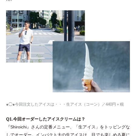
●◯●今回注文したアイスは
・
・
・
生アイス
（
コーン
）
／440円＋税
Q1.今回オーダーしたアイスクリームは？
『Shiroichi』さんの定番メニュー、
「
生アイス
」
をトッピングな
しでオーダー。インパクト大の生アイスは、目でも楽しめる夏に