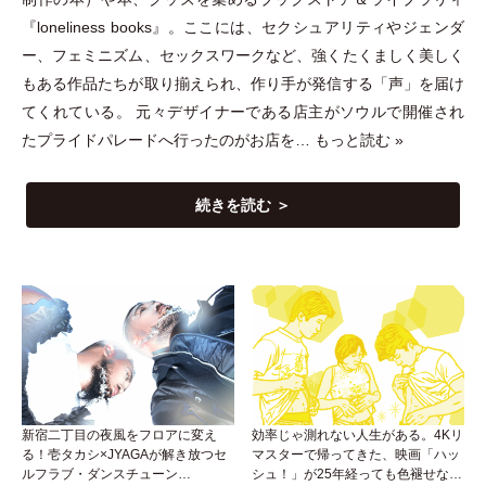
『loneliness books』。ここには、セクシュアリティやジェンダ
ー、フェミニズム、セックスワークなど、強くたくましく美しく
もある作品たちが取り揃えられ、作り手が発信する
「
声
」
を届け
てくれている。 元々デザイナーである店主がソウルで開催され
たプライドパレードへ行ったのがお店を…
もっと読む »
続きを読む ＞
新宿二丁目の夜風をフロアに変え
効率じゃ測れない人生がある。4Kリ
る！壱タカシ×JYAGAが解き放つセ
マスターで帰ってきた、映画「ハッ
ルフラブ・ダンスチューン
シュ！」が25年経っても色褪せない