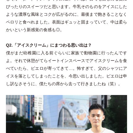
ぴったりのスイーツだと思います。牛乳そのものをアイスにした
ような濃厚な風味とコクが広がるのに、最後まで飽きることなく
ペロリと食べれました。表面はギュッと固まっていて、中は柔ら
かいという新感覚の食感も◎。
Q2.
「
アイスクリーム
」
にまつわる思い出は？
僕がまだ幼稚園に入る前ぐらいに家族で動物園に行ったんです
よ。それで休憩がてらイートインスペースでアイスクリームを食
べていたら、ピエロが寄ってきて…。怖すぎて、父のシャツにア
イスを落としてしまったことを、今思い出しました。ピエロは申
し訳なさそうに、僕たちの席から去って行きましたね
（
笑
）
。