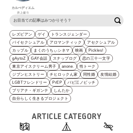
カルぺディエム
井上健斗
検索
レズビアン
ゲイ
トランスジェンダー
バイセクシュアル
アロマンティック
アセクシュアル
カップル
まくのうちぃシネマ
映画
Pickles!
gAytoZ
GAY会話
スナップログ
恋の三十一文字
東京アイスクリーム男子
anone.
性トーク
ジブンヒストリー
チヒロックん家
同性婚
友情結婚
LGBTフレンドリー
PrEP
バビ江ノビッチ
ブリアナ・ギガンテ
しんたか
自分らしく生きるプロジェクト
ARTICLE CATEGORY