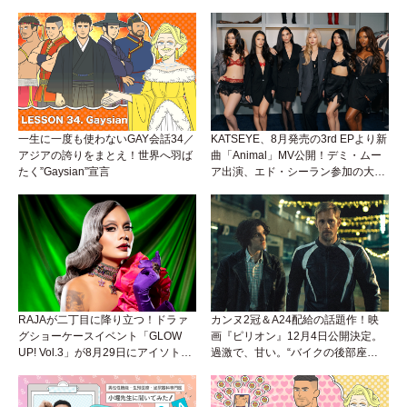
「Okaaayyy!!!」が遂にリリース！
理由。
一生に一度も使わないGAY会話34／
KATSEYE、8月発売の3rd EPより新
アジアの誇りをまとえ！世界へ羽ば
曲「Animal」MV公開！デミ・ムー
たく”Gaysian”宣言
ア出演、エド・シーラン参加の大胆
アンセムは必聴！
RAJAが二丁目に降り立つ！ドラァ
カンヌ2冠＆A24配給の話題作！映
グショーケースイベント「GLOW
画『ピリオン』12月4日公開決定。
UP! Vol.3」が8月29日にアイソトー
過激で、甘い。“バイクの後部座
プラウンジで開催！
席”から始まるラブストーリー。