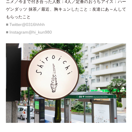
ニメ／今まで付き合った人数：4人／定番のおうちアイス：ハー
ゲンダッツ 抹茶／最近、胸キュンしたこと：友達にあ～んして
もらったこと
■ Twitter@0316hhhh
■ Instagram@hi_kun980