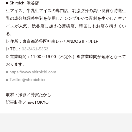
■ Shiroichi 渋谷店
生アイス、牛乳生アイスの専門店。乳脂肪分の高い良質な特選生
乳の成分無調整牛乳を使用したシンプルかつ素材を生かした生ア
イスが人気。渋谷店に加え心斎橋店、韓国にもお店を構えてい
る。
▷住所：東京都渋谷区神南1-7-7 ANDOSⅡビル1F
▷TEL：
03-3461-5353
▷営業時間：11:00～19:00
（
不定休
）
※営業時間が短縮となって
おります。
■ https://www.shiroichi.com
■
Twitter@shiroichiice
取材
・
撮影／芳賀たかし
記事制作／newTOKYO