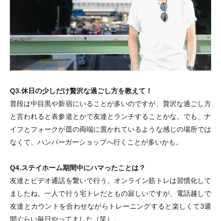
Q3.休日の少しだけ贅沢な過ごし方を教えて！
普段は中目黒や新宿にいることが多いのですが、贅沢な過ごし方
と言われると表参道とかで友達とランチすることかな。でも、ナ
イフとフォークが皿の両端に置かれているような感じの場所では
なくて、ハンバーガーショップへ行くことが多いかも。
Q4.ステイホーム期間中にハマったことは？
友達とビデオ通話を繋いで行う、オンライン筋トレは習慣化して
ましたね。一人で行う宅トレだともの寂しいですが、電話越しで
友達とカウントを合わせながらトレーニングすると楽しくて3週
間ぐらい毎日やってました
（
笑
）
。