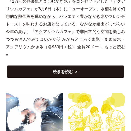
「
1万匹の熱帯魚と楽しむかき氷
」
をコンセプトとした『アクア
リウムカフェ』が8月6日
（
木
）
にニューオープン。水槽を泳ぐ幻
想的な熱帯魚を眺めながら、バラエティ豊かなかき氷やフレンチ
トーストを味わえるお店となっている。なかなか遠出がしづらい
今年の夏は、『アクアリウムカフェ』で非日常的な空間を楽しみ
つつも涼んでみてはいかが♡ 左から／しろくま氷
・
まめ柴氷
・
アクアリウムかき氷
（
各980円＋税
）
全長20メー…
もっと読む
»
続きを読む ＞