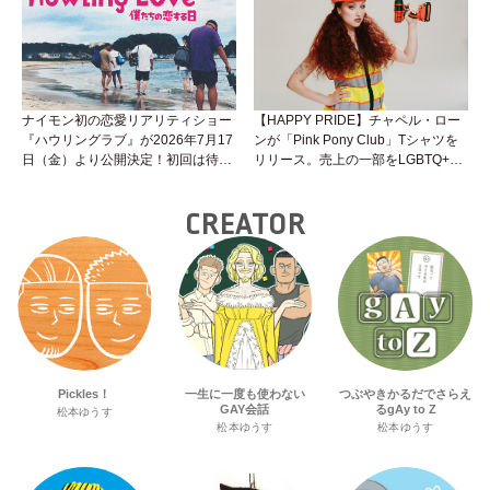
生に聞けばイイ！（Vol.25）
ナイモン初の恋愛リアリティショー
【HAPPY PRIDE】チャペル・ロー
『ハウリングラブ』が2026年7月17
ンが「Pink Pony Club」Tシャツを
日（金）より公開決定！初回は待望
リリース。売上の一部をLGBTQ+＆
の“GMPD”編！？
トランスジェンダーユース支援プロ
ジェクトへ寄付
CREATOR
Pickles！
一生に一度も使わない
つぶやきかるだでさらえ
GAY会話
るgAy to Z
松本ゆうす
松本ゆうす
松本ゆうす