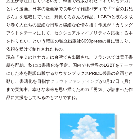
店主が今注目しているのが、韓国で出版された『キミのセナカ』
という漫画。日本の漫画家で長年ゲイ雑誌バディで『下宿のお兄
さん』を連載していた、野原くろさんの作品。LGBTsと彼らを取
り巻く人たちの些細な日常と繊細な心情を描く作風が
「
カミング
アウトをテーマにして、セクシュアルマイノリティを応援する本
を作りたい
」
という韓国の独立出版社6699pressの目に留まり、
依頼を受けて制作されたもの。
現在『キミのセナカ』は台湾でも出版され、フランスでは電子書
籍を配信、秋には書籍化を予定。国内でも世界のLGBTをテーマ
にした本を翻訳出版するサウザンブックスPRIDE叢書の企画と連
動し、書籍化を目指す
クラウドファンディング
が8月17日
（
月
）
まで実施中。幸せな未来を思い描くための
「
勇気
」
が詰まった作
品に支援をしてみるのもアリですね。