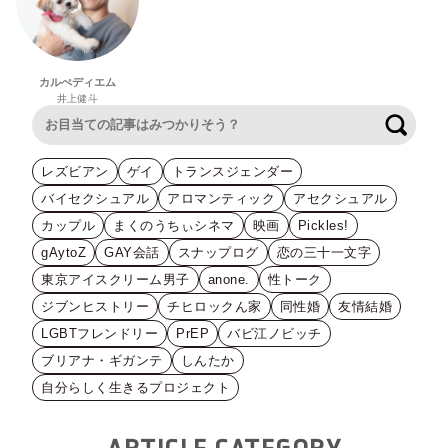
カルぺディエム
井上健斗
検索
レズビアン
ゲイ
トランスジェンダー
バイセクシュアル
アロマンティック
アセクシュアル
カップル
まくのうちぃシネマ
映画
Pickles!
gAytoZ
GAY会話
スナップログ
恋の三十一文字
東京アイスクリーム男子
anone.
性トーク
ジブンヒストリー
チヒロックん家
同性婚
友情結婚
LGBTフレンドリー
PrEP
バビ江ノビッチ
ブリアナ・ギガンテ
しんたか
自分らしく生きるプロジェクト