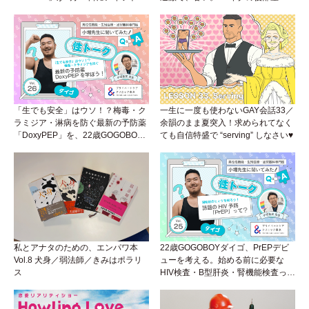
プラウンジで開催！
席”から始まるラブストーリー。
「生でも安全」はウソ！？梅毒・ク
一生に一度も使わないGAY会話33／
ラミジア・淋病を防ぐ最新の予防薬
余韻のまま夏突入！求められてなく
「DoxyPEP」を、22歳GOGOBOY
ても自信特盛で “serving” しなさい♥
ダイゴと学ぼう！性トーク〜聞きに
くいことは小堀先生に聞けばイイ！
（Vol.26）
私とアナタのための、エンパワ本
22歳GOGOBOYダイゴ、PrEPデビ
Vol.8 犬身／弱法師／きみはポラリ
ューを考える。始める前に必要な
ス
HIV検査・B型肝炎・腎機能検査っ
て？開始前検査のヒミツを知ろう！
性トーク～聞きにくいことは小堀先