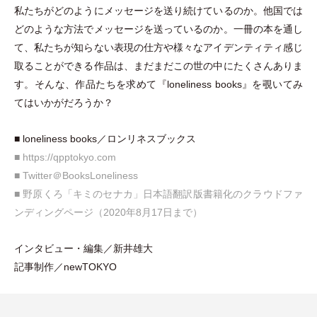
私たちがどのようにメッセージを送り続けているのか。他国では
どのような方法でメッセージを送っているのか。一冊の本を通し
て、私たちが知らない表現の仕方や様々なアイデンティティ感じ
取ることができる作品は、まだまだこの世の中にたくさんありま
す。そんな、作品たちを求めて『loneliness books』を覗いてみ
てはいかがだろうか？
■ loneliness books／ロンリネスブックス
■ https://qpptokyo.com
■ Twitter＠BooksLoneliness
■ 野原くろ
「
キミのセナカ
」
日本語翻訳版書籍化のクラウドファ
ンディングページ
（
2020年8月17日まで
）
インタビュー
・
編集／新井雄大
記事制作／newTOKYO