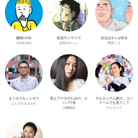
腰掛けOB
虹色サンライズ
玄太はオレが好き
TSUKURU
前田ポケット
野原くろ
まくのうちぃシネマ
私とアナタのための、エ
チヒロックん家の、コン
ンパワ本
ドームでも見てく？
よしひろまさみち
山﨑穂花
チヒロック