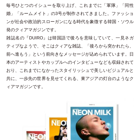
毎号ひとつのイシューを取り上げ、これまでに
「
軍隊
」
「
同性
婚
」
「
ルームメイト
」
の3号が制作されてきました。ファッショ
ンが社会や政治的スローガンになる時代を象徴する韓国
・
ソウル
発のクィアマガジンです。
雑誌名の『DUIRO』は韓国語で後ろを意味していて、一見ネガ
ティブなようで、そこはクィアな雑誌、
「
後ろから突かれたら、
前へ進もう
」
という前向きなメッセージが込められています。日
本のアーティストやカップルへのインタビューなども収録されて
おり、これまでになかったスタイリッシュで美しいビジュアルと
共に、一歩先の世界を見せてくれる、東アジアの灯台のようなク
ィアマガジンです。