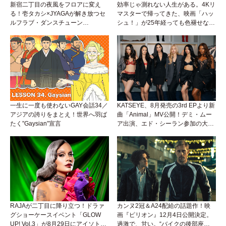
新宿二丁目の夜風をフロアに変え
効率じゃ測れない人生がある。4Kリ
る！壱タカシ×JYAGAが解き放つセ
マスターで帰ってきた、映画「ハッ
ルフラブ・ダンスチューン
シュ！」が25年経っても色褪せない
「Okaaayyy!!!」が遂にリリース！
理由。
一生に一度も使わないGAY会話34／
KATSEYE、8月発売の3rd EPより新
アジアの誇りをまとえ！世界へ羽ば
曲「Animal」MV公開！デミ・ムー
たく”Gaysian”宣言
ア出演、エド・シーラン参加の大胆
アンセムは必聴！
RAJAが二丁目に降り立つ！ドラァ
カンヌ2冠＆A24配給の話題作！映
グショーケースイベント「GLOW
画『ピリオン』12月4日公開決定。
UP! Vol.3」が8月29日にアイソトー
過激で、甘い。“バイクの後部座