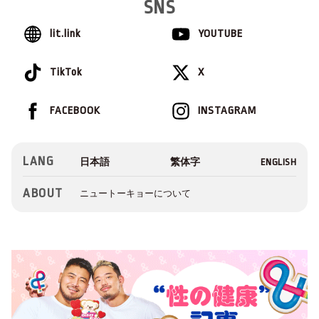
SNS
lit.link
YOUTUBE
TikTok
X
FACEBOOK
INSTAGRAM
LANG
ABOUT
ニュートーキョーについて