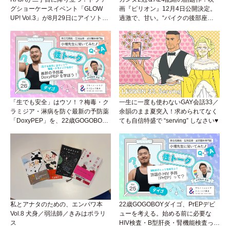
グショーケースイベント「GLOW
画『ピリオン』12月4日公開決定。
UP! Vol.3」が8月29日にアイソトー
過激で、甘い。“バイクの後部座
プラウンジで開催！
席”から始まるラブストーリー。
「生でも安全」はウソ！？梅毒・ク
一生に一度も使わないGAY会話33／
ラミジア・淋病を防ぐ最新の予防薬
余韻のまま夏突入！求められてなく
「DoxyPEP」を、22歳GOGOBOY
ても自信特盛で “serving” しなさい♥
ダイゴと学ぼう！性トーク〜聞きに
くいことは小堀先生に聞けばイイ！
（Vol.26）
私とアナタのための、エンパワ本
22歳GOGOBOYダイゴ、PrEPデビ
Vol.8 犬身／弱法師／きみはポラリ
ューを考える。始める前に必要な
ス
HIV検査・B型肝炎・腎機能検査っ