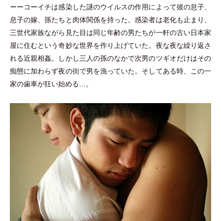
ーーコーイチは感染した謎のウイルスの作用によって彼の息子、
息子の嫁、孫たちと肉体関係を持った。感染者は老化も止まり、
三世代家族ながら見た目は同じ年齢の男たちが一軒の古い日本家
屋に住むという奇妙な世界を作り上げていた。夜な夜な繰り返さ
れる近親相姦。しかし三人の孫のなかで次男のツギオだけはその
痴態に加わらず夜の街で男を漁っていた。そしてある時、この一
家の歯車が狂い始める…。