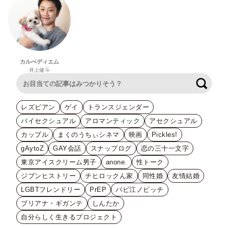
カルぺディエム
井上健斗
検索
レズビアン
ゲイ
トランスジェンダー
バイセクシュアル
アロマンティック
アセクシュアル
カップル
まくのうちぃシネマ
映画
Pickles!
gAytoZ
GAY会話
スナップログ
恋の三十一文字
東京アイスクリーム男子
anone.
性トーク
ジブンヒストリー
チヒロックん家
同性婚
友情結婚
LGBTフレンドリー
PrEP
バビ江ノビッチ
ブリアナ・ギガンテ
しんたか
自分らしく生きるプロジェクト