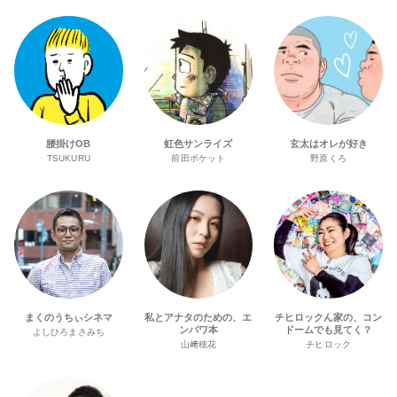
腰掛けOB
虹色サンライズ
玄太はオレが好き
TSUKURU
前田ポケット
野原くろ
まくのうちぃシネマ
私とアナタのための、エ
チヒロックん家の、コン
ンパワ本
ドームでも見てく？
よしひろまさみち
山﨑穂花
チヒロック