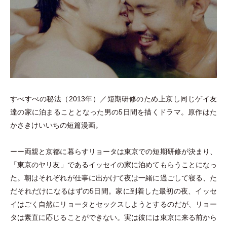
すべすべの秘法
（
2013年
）
／短期研修のため上京し同じゲイ友
達の家に泊まることとなった男の5日間を描くドラマ。原作はた
かさきけいいちの短篇漫画。
ーー両親と京都に暮らすリョータは東京での短期研修が決まり、
「
東京のヤリ友
」
であるイッセイの家に泊めてもらうことになっ
た。朝はそれぞれが仕事に出かけて夜は一緒に過ごして寝る、た
だそれだけになるはずの5日間。家に到着した最初の夜、イッセ
イはごく自然にリョータとセックスしようとするのだが、リョー
タは素直に応じることができない。実は彼には東京に来る前から