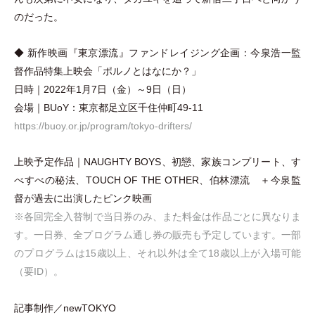
のだった。
◆ 新作映画『東京漂流』ファンドレイジング企画：今泉浩一監
督作品特集上映会
「
ポルノとはなにか？
」
日時｜2022年1月7日
（
金
）
～9日
（
日
）
会場｜BUoY：東京都足立区千住仲町49-11
https://buoy.or.jp/program/tokyo-drifters/
上映予定作品｜NAUGHTY BOYS、初戀、家族コンプリート、す
べすべの秘法、TOUCH OF THE OTHER、伯林漂流 ＋今泉監
督が過去に出演したピンク映画
※各回完全入替制で当日券のみ、また料金は作品ごとに異なりま
す。一日券、全プログラム通し券の販売も予定しています。一部
のプログラムは15歳以上、それ以外は全て18歳以上が入場可能
（
要ID
）
。
記事制作／newTOKYO