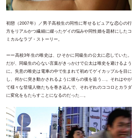
初戀
（
2007年
）
／男子高校生の同性に寄せるピュアな恋心の行
方をリアルかつ繊細に綴ったゲイの悩みや同性婚を題材にしたコ
ミカルなラブ
・
ストーリー。
ーー高校3年生の唯史は、ひそかに同級生の公太に恋していた。
だが、同級生の心ない言葉がきっかけで公太は唯史を避けるよう
に。失意の唯史は電車の中で生まれて初めてゲイカップルを目に
し、何かに突き動かされるように彼らの後を追う…。それはやが
て様々な登場人物たちを巻き込んで、それぞれのココロとカラダ
に変化をもたらすことになるのだった…。