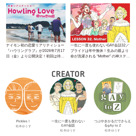
て？開始前検査のヒミツを知ろう！
性トーク～聞きにくいことは小堀先
生に聞けばイイ！（Vol.25）
ナイモン初の恋愛リアリティショー
一生に一度も使わないGAY会話32／
『ハウリングラブ』が2026年7月17
プライドは年中無休！生みの親より
日（金）より公開決定！初回は待望
命が洗濯される “Mother” の神ステー
の“GMPD”編！？
ジ
CREATOR
Pickles！
一生に一度も使わない
つぶやきかるだでさらえ
GAY会話
るgAy to Z
松本ゆうす
松本ゆうす
松本ゆうす