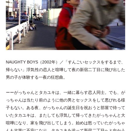
NAUGHTY BOYS
（
2002年
）
／
「
すんごいセックスをするまで、
帰らない
」
浮気性の恋人と喧嘩して夜の新宿二丁目に飛び出した
男の子が体験する一夜の狂想曲。
ーーがっちゃんとタカユキは、一緒に暮らす恋人同士。でも、が
っちゃんは当たり前のように他の男とセックスをして悪びれる様
子もない。ある夜、がっちゃんの誕生日を祝おうと部屋で待って
いたタカユキは、またしても浮気して帰ってきたがっちゃんと大
喧嘩になり、家を飛び出してしまう。始めは怒っていたがっちゃ
んも次第に不安になり、タカユキを追って新宿二丁目へと向かう