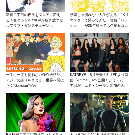
新宿二丁目の夜風をフロアに変え
効率じゃ測れない人生がある。4Kリ
る！壱タカシ×JYAGAが解き放つセ
マスターで帰ってきた、映画「ハッ
ルフラブ・ダンスチューン
シュ！」が25年経っても色褪せない
「Okaaayyy!!!」が遂にリリース！
理由。
一生に一度も使わないGAY会話34／
KATSEYE、8月発売の3rd EPより新
アジアの誇りをまとえ！世界へ羽ば
曲「Animal」MV公開！デミ・ムー
たく”Gaysian”宣言
ア出演、エド・シーラン参加の大胆
アンセムは必聴！
RAJAが二丁目に降り立つ！ドラァ
カンヌ2冠＆A24配給の話題作！映