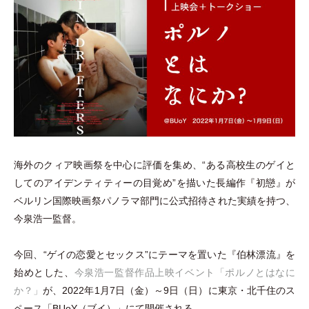
海外のクィア映画祭を中心に評価を集め、“ある高校生のゲイと
してのアイデンティティーの目覚め”を描いた長編作『初戀』が
ベルリン国際映画祭パノラマ部門に公式招待された実績を持つ、
今泉浩一監督。
今回、“ゲイの恋愛とセックス”にテーマを置いた『伯林漂流』を
始めとした、
今泉浩一監督作品上映イベント
「
ポルノとはなに
か？
」
が、2022年1月7日
（
金
）
～9日
（
日
）
に東京
・
北千住のス
ペース
「
BUoY
（
ブイ
）
」
にて開催される。