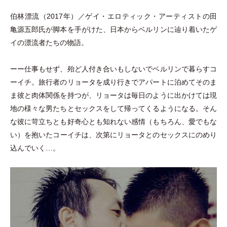
伯林漂流
（
2017年
）
／ゲイ
・
エロティック
・
アーティストの田
亀源五郎氏が脚本を手がけた、日本からベルリンに辿り着いたゲ
イの漂流者たちの物語。
ーー仕事もせず、殆ど人付き合いもしないでベルリンで暮らすコ
ーイチ。旅行者のリョータを成り行きでアパートに泊めてそのま
ま彼と肉体関係を持つが、リョータは毎日のように出かけては現
地の様々な男たちとセックスをして帰ってくるようになる。そん
な彼に苛立ちとも好奇心とも知れない感情
（
もちろん、愛でもな
い
）
を抱いたコーイチは、次第にリョータとのセックスにのめり
込んでいく…。