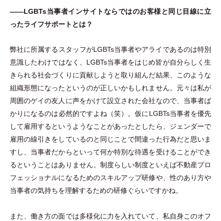
――LGBTs当事者インサイトならではのお客様と同じ目線に立
ったライフサポートとは？
弊社に所属するスタッフがLGBTs当事者やアライであるのは特別
意識したわけではなく、LGBTs当事者をはじめ皆が自分らしく生
きられる社会づくりに貢献しようと取り組んだ結果、このような
組織形態になったというのが正しいかもしれません。元々は私が
周囲のゲイの友人に声をかけて設立された会社なので、当事者ば
かりになるのは必然的ですよね
（
笑
）
。仮にLGBTs当事者を優先
して雇用するというようなことがあったとしたら、ジェンダーで
雇用の線引きをしているのと同じことで間違った行為だと思いま
すし、当事者だからといって何か特別な待遇を受けることができ
るということはありません。制度らしい制度といえば不動産プロ
フェッショナルになるためのスキルアップ研修や、性のあり方や
当事者の気持ちを理解するための研修ぐらいですかね。
また、働き方の面では多様化に力を入れていて、私自身このオフ