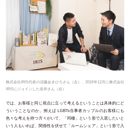
株式会社IRIS代表の須藤あきひろさん
（
左
）
、2019年12月に株式会社
IRISにジョインした岩井さん
（
右
）
では、お客様と同じ視点に立って考えるということは具体的にど
ういうことなのか。例えば LGBTs当事者カップルのお客様にも
色々な考えを持つ方々がいて、
「
同棲
」
という形で入居したいと
いう人もいれば、関係性を伏せて
「
ルームシェア
」
という形で入