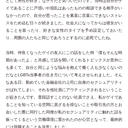
として男性が好き
」
なゲイだと気づいたのです。当時は自分がゲ
イであることに戸惑いや混乱はあったものの相談できる相手がい
なかったので、自分が思ったことを素直に言葉にできないストレ
スをため込む日々が続きました。社会人になってからは彼女がい
ることを装ったり、好きな女性のタイプを予め設定しておいた
り…周囲の人たちと同じであろうとするのに必死でしたね。
当時、仲良くなったゲイの友人にこの話をした時
「
僕もそんな時
期があったよ
」
と共感して話を聞いてくれるトピックスが意外に
も多くて、自分と同じような悩みを抱えて働く人も少なくないの
だなとLGBTs当事者の生き方について考えさせられました。そん
なある日、勤めていた金融会社の上司に自身のセクシュアリティ
がばれてしまい、それを他社員にアウティングされるということ
が起きたんです。普段話すことのない社員でさえ、私がゲイであ
ることを知っている空間に居ざるを得ないことや取引先の方とお
会いした際に同行した同僚が私のセクシュアリティに触れた話を
振ってくるという労働環境に置かれたのが心労となって、最終的
には辞職することを決意しました。