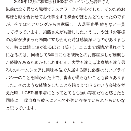
――2019年12月に株式会社IRISにジョインした岩井さん
以前は全く異なる職種でデスクワークが中心でした。そのためお
客様と顔を合わせてお仕事をする機会がほとんどなかったのです
が、今ではヒアリングからお家探し、入居審査手 続きなど一貫
して行っています。須藤さんがお話ししたように、やはりお客様
のお家が決まった瞬間に立ち会えた時は感慨深いものがありまし
て、時には嬉し涙が出るほど
（
笑
）
)。ここまで感情が溢れそう
になるのは、同棲して3年目になる彼氏とのお部屋探しが難航し
た経験があるためかもしれません。大学も違えば出身地も違う男
2人のルームシェアに興味本位で入居する際に必要のないプライ
バシーのことを聞かれた上で、審査が通らないことも多々ありま
した。そのような経験をしたことを踏まえてIRISという会社を考
えた時、LGBTs当事者にとってとても心強い存在だなと感じたと
同時に、 僕自身も彼らにとって心強い存在でいられたらいいな
と思っています。
＊ ＊ ＊ ＊ ＊