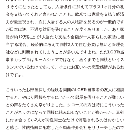
りそうになったとしても、入居条件に加えてプラス1ヶ月分の礼
金を支払ってくれと言われたことも。欧米では家賃を支払う経済
力が最重視され、次に入居する人の人物評を見るのが一般的です
が日本は逆、不遇な対応を受けることが度々ありました。あと家
賃が約12万以上で1人当たり支払う金額が一人暮らしの家賃に相
当する場合、経済的に考えて同性2人で住む必要は無いと管理会
社などに判断されてしまうことが多いんですよね。ただLGBTs当
事者カップルはルームシェアではなく、あくまでも同棲というス
タンスでいるわけであって、そこにお互いへの恋愛感情があるわ
けですよ。
こういったお部屋探しの経験を周囲のLGBTs当事者の友人に相談
すると、やはり同棲をするに当たって部屋を借りることが難しい
との声をたくさん挙がりました。クローズの方は特にこういった
ことがネックになって同棲に踏み出せないことが多かった。真剣
に付き合ってい2人が同性同士なだけで薄遇されるのはおかしい
と感じ、性的指向に配慮した不動産仲介会社をリサーチしたので