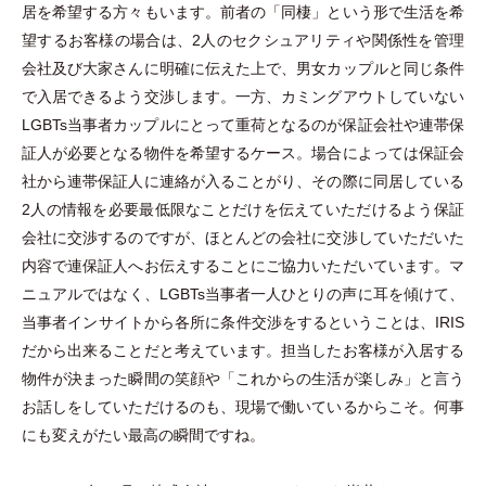
居を希望する方々もいます。前者の
「
同棲
」
という形で生活を希
望するお客様の場合は、2人のセクシュアリティや関係性を管理
会社及び大家さんに明確に伝えた上で、男女カップルと同じ条件
で入居できるよう交渉します。一方、カミングアウトしていない
LGBTs当事者カップルにとって重荷となるのが保証会社や連帯保
証人が必要となる物件を希望するケース。場合によっては保証会
社から連帯保証人に連絡が入ることがり、その際に同居している
2人の情報を必要最低限なことだけを伝えていただけるよう保証
会社に交渉するのですが、ほとんどの会社に交渉していただいた
内容で連保証人へお伝えすることにご協力いただいています。マ
ニュアルではなく、LGBTs当事者一人ひとりの声に耳を傾けて、
当事者インサイトから各所に条件交渉をするということは、IRIS
だから出来ることだと考えています。担当したお客様が入居する
物件が決まった瞬間の笑顔や
「
これからの生活が楽しみ
」
と言う
お話しをしていただけるのも、現場で働いているからこそ。何事
にも変えがたい最高の瞬間ですね。