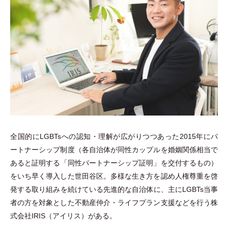
全国的にLGBTsへの認知
・
理解が広がりつつあった2015年にパ
ートナーシップ制度
（
各自治体が同性カップルを婚姻関係相当で
あると証明する
「
同性パートナーシップ証明
」
を交付するもの
）
をいち早く導入した世田谷区。多様な生き方を認め人権尊重を啓
発する取り組みを続けている先進的な自治体に、主にLGBTs当事
者の方を対象とした不動産仲介
・
ライフプラン支援などを行う株
式会社IRIS
（
アイリス
）
がある。