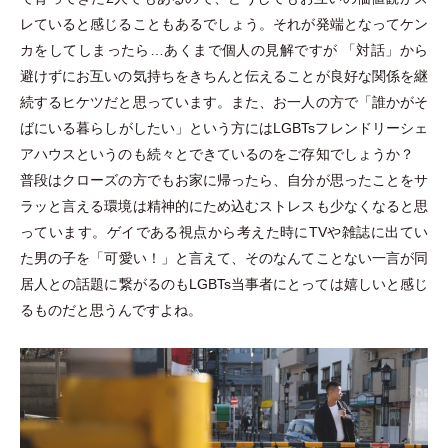
レていると感じることもあるでしょう。それが発端となってケン
カをしてしまったら…あくまで個人の見解ですが
「
対話
」
から
避けずにお互いの気持ちをきちんと伝えることが良好な関係を継
続するヒケツだと思っています。また、お一人の方で
「
誰かがそ
ばにいる暮らしがしたい
」
という方にはLGBTsフレンドリーシェ
アハウスというのも続々とできているのをご存知でしょうか？
普段はクローズの方でもお家に帰ったら、自分が思ったことをサ
ラッと言える環境は精神的にため込むストレスも少なくなると思
っています。ゲイである視点から考えた時にTVや雑誌に出てい
た男の子を
「
可愛い！
」
と言えて、そのなんてことない一言が同
居人との話題に繋がるのもLGBTs当事者にとっては嬉しいと感じ
るものだと思うんですよね。