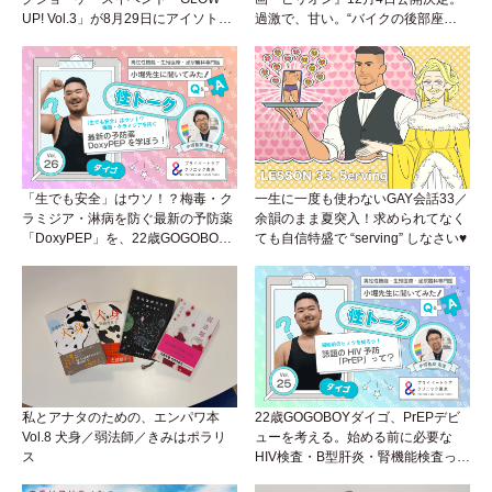
UP! Vol.3」が8月29日にアイソトー
過激で、甘い。“バイクの後部座
プラウンジで開催！
席”から始まるラブストーリー。
「生でも安全」はウソ！？梅毒・ク
一生に一度も使わないGAY会話33／
ラミジア・淋病を防ぐ最新の予防薬
余韻のまま夏突入！求められてなく
「DoxyPEP」を、22歳GOGOBOY
ても自信特盛で “serving” しなさい♥
ダイゴと学ぼう！性トーク〜聞きに
くいことは小堀先生に聞けばイイ！
（Vol.26）
私とアナタのための、エンパワ本
22歳GOGOBOYダイゴ、PrEPデビ
Vol.8 犬身／弱法師／きみはポラリ
ューを考える。始める前に必要な
ス
HIV検査・B型肝炎・腎機能検査っ
て？開始前検査のヒミツを知ろう！