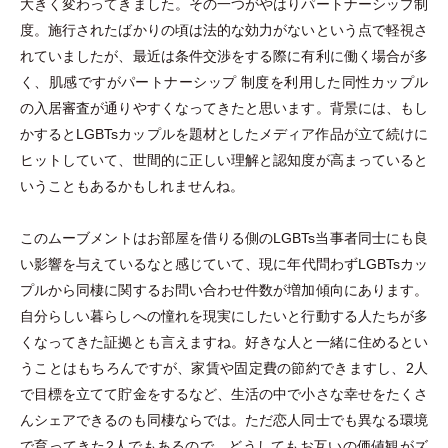
大きく変わってきました。その一つがやはりパートナーシップ制
度。施行されたばかりの頃は法的な効力がないという点で軽視さ
れていましたが、最近は条件交渉をする際に有利に働く場合が多
く、肌感ですがパートナーシップ 制度を利用した同性カップル
の入居審査が通りやすくなってきたと思います。背景には、もし
かするとLGBTsカップルを題材としたメディア作品が立て続けに
ヒットしていて、世間的に正しい理解と認知度が高まっていると
いうこともあるかもしれませんね。
このムーブメントはお部屋を借りる側のLGBTs当事者同士にも良
い影響を与えているなと感じていて、現に年代問わずLGBTsカッ
プルから同棲に関するお問い合わせ件数が増加傾向にあります。
自分らしい暮らしへの憧れを現実にしたいと行動する人たちが多
くなってきた証拠とも言えますね。好きな人と一緒に住めるとい
うことはもちろんですが、家賃や固定費の節約できますし、2人
で目標を立てて貯金をするなど、生活の中で小さな幸せをたくさ
んシェアできるのも同棲ならでは。ただ恋人同士でも異なる環境
で育ってきた2人でもあるので、どうしてもお互いの価値観がズ