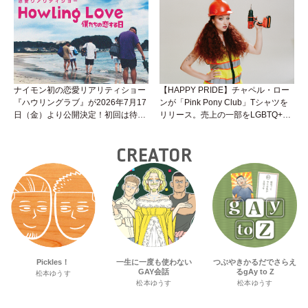
性トーク～聞きにくいことは小堀先
生に聞けばイイ！（Vol.25）
ナイモン初の恋愛リアリティショー
【HAPPY PRIDE】チャペル・ロー
『ハウリングラブ』が2026年7月17
ンが「Pink Pony Club」Tシャツを
日（金）より公開決定！初回は待望
リリース。売上の一部をLGBTQ+＆
の“GMPD”編！？
トランスジェンダーユース支援プロ
ジェクトへ寄付
CREATOR
Pickles！
一生に一度も使わない
つぶやきかるだでさらえ
GAY会話
るgAy to Z
松本ゆうす
松本ゆうす
松本ゆうす