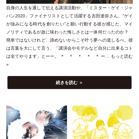
自身の人生を通して伝える講演活動や、
「
ミスター
・
ゲイ
・
ジャ
パン2020
」
ファイナリストとして活躍する吉田達弥さん。“ゲイ
が強みになる時代を創りたい”と願い行動する彼が感じた、マイ
ノリティであるが故に味わった悔しさとは一体何だったのか？
簡単ではないけれど、諦めないからこそ叶う夢への道しるべ。彼
は言葉を大にして言う、
「
講演会やモデルなど自分に出来るコト
は全てやります
」
とーー。 ＊ ＊ ＊ ＊ ＊ ー…
もっと読む
»
続きを読む ＞