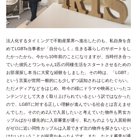
法人化するタイミングで不動産業界へ進出したのも、私自身を含
めてLGBTs当事者が
「
自分らしく
」
生きる暮らしのサポートをし
たかったから。今から10年前のことになりますが、当時付き合っ
ていた彼氏とワンちゃん1匹の同棲生活をスタートさせるための
お部屋探し本当に大変な経験をしました。その時は、
「
LGBT
」
という言葉が世間一般的にも少しずつ認知されはじめたぐらい。
ただメディアなどをはじめ、昨今の様にドラマや映画といったコ
ンテンツとして大きく取り上げられているという訳ではなかった
ので、LGBTに対する正しい理解が進んでいる社会とは言えませ
んでした。そのため2人で入居したいと考えていた物件も男女カ
ップルばかり優先的に入居審査が通り、私たちのような入居前例
がゼロに近い同性カップルは入居できず次の物件を探さないとい
けないということが何度かあったんです。また、たとえ審査が通