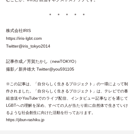
＊ ＊ ＊ ＊ ＊
株式会社IRIS
https://iris-lgbt.com
Twitter@iris_tokyo2014
記事作成／芳賀たかし
（
newTOKYO
）
撮影／新井雄大
Twitter@you591105
※この記事は、
「
自分らしく生きるプロジェクト
」
の一環によって制
作されました。
「
自分らしく生きるプロジェクト
」
は、テレビでの番
組放送やYouTubeでのライブ配信、インタビュー記事などを通じて
LGBTへの理解を深め、すべての人が当たり前に自然体で生きていけ
るような社会創生に向けた活動を行っております。
https://jibun-rashiku.jp