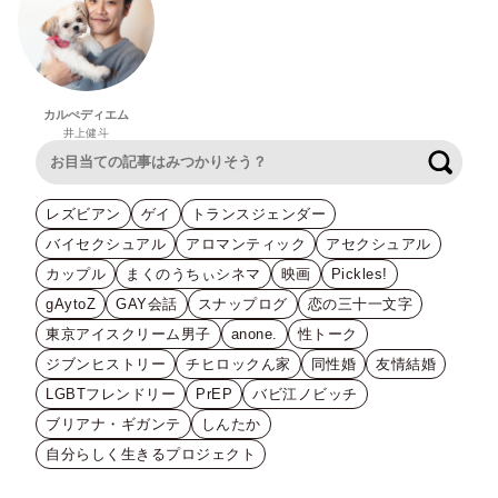
カルぺディエム
井上健斗
検索
レズビアン
ゲイ
トランスジェンダー
バイセクシュアル
アロマンティック
アセクシュアル
カップル
まくのうちぃシネマ
映画
Pickles!
gAytoZ
GAY会話
スナップログ
恋の三十一文字
東京アイスクリーム男子
anone.
性トーク
ジブンヒストリー
チヒロックん家
同性婚
友情結婚
LGBTフレンドリー
PrEP
バビ江ノビッチ
ブリアナ・ギガンテ
しんたか
自分らしく生きるプロジェクト