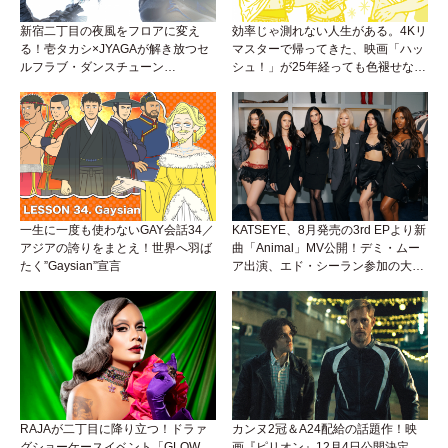
新宿二丁目の夜風をフロアに変え
効率じゃ測れない人生がある。4Kリ
る！壱タカシ×JYAGAが解き放つセ
マスターで帰ってきた、映画「ハッ
ルフラブ・ダンスチューン
シュ！」が25年経っても色褪せない
「Okaaayyy!!!」が遂にリリース！
理由。
一生に一度も使わないGAY会話34／
KATSEYE、8月発売の3rd EPより新
アジアの誇りをまとえ！世界へ羽ば
曲「Animal」MV公開！デミ・ムー
たく”Gaysian”宣言
ア出演、エド・シーラン参加の大胆
アンセムは必聴！
RAJAが二丁目に降り立つ！ドラァ
カンヌ2冠＆A24配給の話題作！映
グショーケースイベント「GLOW
画『ピリオン』12月4日公開決定。