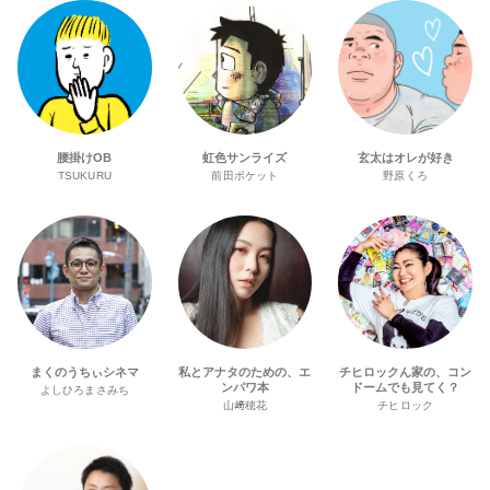
腰掛けOB
虹色サンライズ
玄太はオレが好き
TSUKURU
前田ポケット
野原くろ
まくのうちぃシネマ
私とアナタのための、エ
チヒロックん家の、コン
ンパワ本
ドームでも見てく？
よしひろまさみち
山﨑穂花
チヒロック