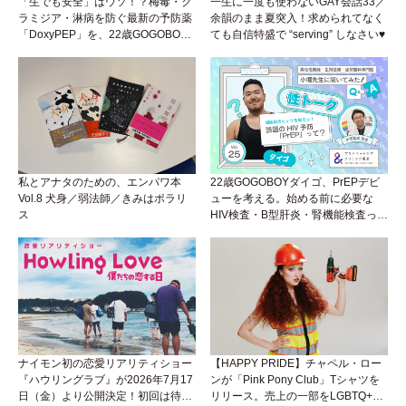
「生でも安全」はウソ！？梅毒・ク
一生に一度も使わないGAY会話33／
ラミジア・淋病を防ぐ最新の予防薬
余韻のまま夏突入！求められてなく
「DoxyPEP」を、22歳GOGOBOY
ても自信特盛で “serving” しなさい♥
ダイゴと学ぼう！性トーク〜聞きに
くいことは小堀先生に聞けばイイ！
（Vol.26）
私とアナタのための、エンパワ本
22歳GOGOBOYダイゴ、PrEPデビ
Vol.8 犬身／弱法師／きみはポラリ
ューを考える。始める前に必要な
ス
HIV検査・B型肝炎・腎機能検査っ
て？開始前検査のヒミツを知ろう！
性トーク～聞きにくいことは小堀先
生に聞けばイイ！（Vol.25）
ナイモン初の恋愛リアリティショー
【HAPPY PRIDE】チャペル・ロー
『ハウリングラブ』が2026年7月17
ンが「Pink Pony Club」Tシャツを
日（金）より公開決定！初回は待望
リリース。売上の一部をLGBTQ+＆