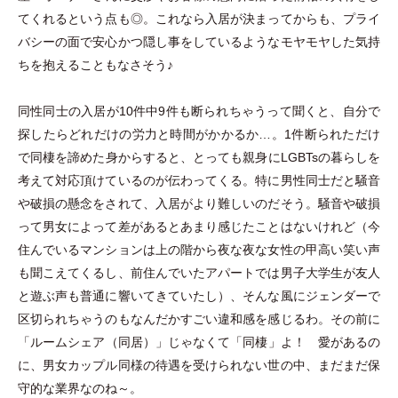
てくれるという点も◎。これなら入居が決まってからも、プライ
バシーの面で安心かつ隠し事をしているようなモヤモヤした気持
ちを抱えることもなさそう♪
同性同士の入居が10件中9件も断られちゃうって聞くと、自分で
探したらどれだけの労力と時間がかかるか…。1件断られただけ
で同棲を諦めた身からすると、とっても親身にLGBTsの暮らしを
考えて対応頂けているのが伝わってくる。特に男性同士だと騒音
や破損の懸念をされて、入居がより難しいのだそう。騒音や破損
って男女によって差があるとあまり感じたことはないけれど
（
今
住んでいるマンションは上の階から夜な夜な女性の甲高い笑い声
も聞こえてくるし、前住んでいたアパートでは男子大学生が友人
と遊ぶ声も普通に響いてきていたし
）
、そんな風にジェンダーで
区切られちゃうのもなんだかすごい違和感を感じるわ。その前に
「
ルームシェア
（
同居
）
」
じゃなくて
「
同棲
」
よ！ 愛があるの
に、男女カップル同様の待遇を受けられない世の中、まだまだ保
守的な業界なのね～。