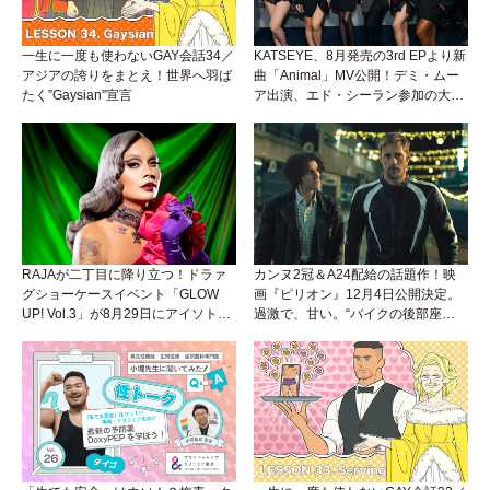
一生に一度も使わないGAY会話34／
KATSEYE、8月発売の3rd EPより新
アジアの誇りをまとえ！世界へ羽ば
曲「Animal」MV公開！デミ・ムー
たく”Gaysian”宣言
ア出演、エド・シーラン参加の大胆
アンセムは必聴！
RAJAが二丁目に降り立つ！ドラァ
カンヌ2冠＆A24配給の話題作！映
グショーケースイベント「GLOW
画『ピリオン』12月4日公開決定。
UP! Vol.3」が8月29日にアイソトー
過激で、甘い。“バイクの後部座
プラウンジで開催！
席”から始まるラブストーリー。