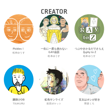
の“GMPD”編！？
トランスジェンダーユース支援プロ
ジェクトへ寄付
CREATOR
Pickles！
一生に一度も使わない
つぶやきかるだでさらえ
GAY会話
るgAy to Z
松本ゆうす
松本ゆうす
松本ゆうす
腰掛けOB
虹色サンライズ
玄太はオレが好き
TSUKURU
前田ポケット
野原くろ