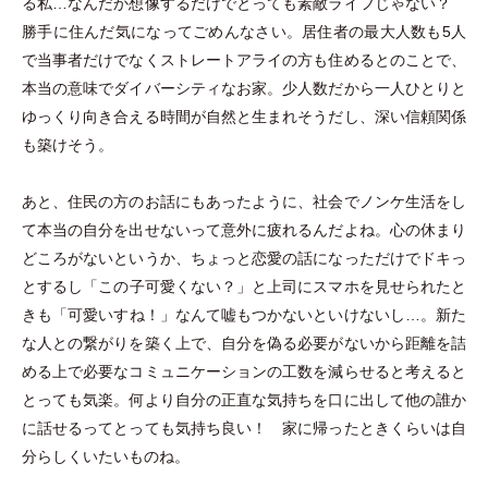
る私…なんだか想像するだけでとっても素敵ライフじゃない？
勝手に住んだ気になってごめんなさい。居住者の最大人数も5人
で当事者だけでなくストレートアライの方も住めるとのことで、
本当の意味でダイバーシティなお家。少人数だから一人ひとりと
ゆっくり向き合える時間が自然と生まれそうだし、深い信頼関係
も築けそう。
あと、住民の方のお話にもあったように、社会でノンケ生活をし
て本当の自分を出せないって意外に疲れるんだよね。心の休まり
どころがないというか、ちょっと恋愛の話になっただけでドキっ
とするし
「
この子可愛くない？
」
と上司にスマホを見せられたと
きも
「
可愛いすね！
」
なんて嘘もつかないといけないし…。新た
な人との繋がりを築く上で、自分を偽る必要がないから距離を詰
める上で必要なコミュニケーションの工数を減らせると考えると
とっても気楽。何より自分の正直な気持ちを口に出して他の誰か
に話せるってとっても気持ち良い！ 家に帰ったときくらいは自
分らしくいたいものね。