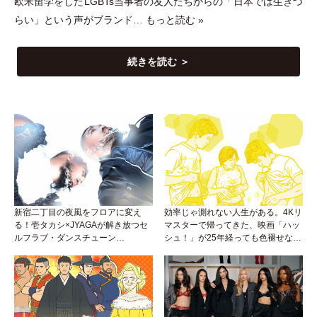
欧米留学をしたLGBTs当事者の友人たちからの
「
日本では生きづ
らい
」
という声がブランド…
もっと読む »
続きを読む ＞
新宿二丁目の夜風をフロアに変え
効率じゃ測れない人生がある。4Kリ
る！壱タカシ×JYAGAが解き放つセ
マスターで帰ってきた、映画「ハッ
ルフラブ・ダンスチューン
シュ！」が25年経っても色褪せない
「Okaaayyy!!!」が遂にリリース！
理由。