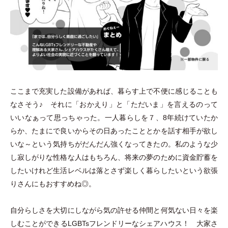
ここまで充実した設備があれば、暮らす上で不便に感じることも
なさそう♪ それに
「
おかえり
」
と
「
ただいま
」
を言えるのって
いいなぁって思っちゃった。一人暮らしを７、8年続けていたか
らか、たまにで良いからその日あったこととかを話す相手が欲し
いな～という気持ちがだんだん強くなってきたの。私のような少
し寂しがりな性格な人はもちろん、将来の夢のために資金貯蓄を
したいけれど生活レベルは落とさず楽しく暮らしたいという欲張
りさんにもおすすめね◎。
自分らしさを大切にしながら気の許せる仲間と何気ない日々を楽
しむことができるLGBTsフレンドリーなシェアハウス！ 大家さ