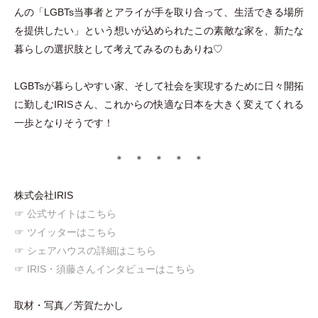
んの
「
LGBTs当事者とアライが手を取り合って、生活できる場所
を提供したい
」
という想いが込められたこの素敵な家を、新たな
暮らしの選択肢として考えてみるのもありね♡
LGBTsが暮らしやすい家、そして社会を実現するために日々開拓
に勤しむIRISさん、これからの快適な日本を大きく変えてくれる
一歩となりそうです！
＊ ＊ ＊ ＊ ＊
株式会社IRIS
☞ 公式サイトはこちら
☞ ツイッターはこちら
☞ シェアハウスの詳細はこちら
☞ IRIS
・
須藤さんインタビューはこちら
取材
・
写真／芳賀たかし