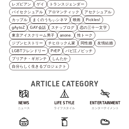
レズビアン
ゲイ
トランスジェンダー
バイセクシュアル
アロマンティック
アセクシュアル
カップル
まくのうちぃシネマ
映画
Pickles!
gAytoZ
GAY会話
スナップログ
恋の三十一文字
東京アイスクリーム男子
anone.
性トーク
ジブンヒストリー
チヒロックん家
同性婚
友情結婚
LGBTフレンドリー
PrEP
バビ江ノビッチ
ブリアナ・ギガンテ
しんたか
自分らしく生きるプロジェクト
ARTICLE CATEGORY
NEWS
LIFE STYLE
ENTERTAINMENT
ニュース
ライフスタイル
エンターテイメント