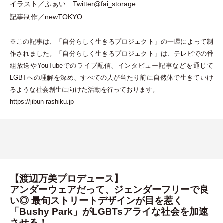
イラスト／ふぁい
Twitter@fai_storage
記事制作／newTOKYO
※この記事は、
「
自分らしく生きるプロジェクト
」
の一環によって制
作されました。
「
自分らしく生きるプロジェクト
」
は、テレビでの番
組放送やYouTubeでのライブ配信、インタビュー記事などを通じて
LGBTへの理解を深め、すべての人が当たり前に自然体で生きていけ
るような社会創生に向けた活動を行っております。
https://jibun-rashiku.jp
【渡辺万美プロデュース】
アンダーウェアだって、ジェンダーフリーで良
い◎ 最旬ストリートデザインが目を惹く
「Bushy Park」がLGBTsアライな社会を加速
させる！