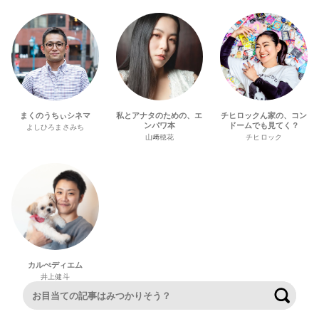
まくのうちぃシネマ
私とアナタのための、エ
チヒロックん家の、コン
ンパワ本
ドームでも見てく？
よしひろまさみち
山﨑穂花
チヒロック
カルぺディエム
井上健斗
検索