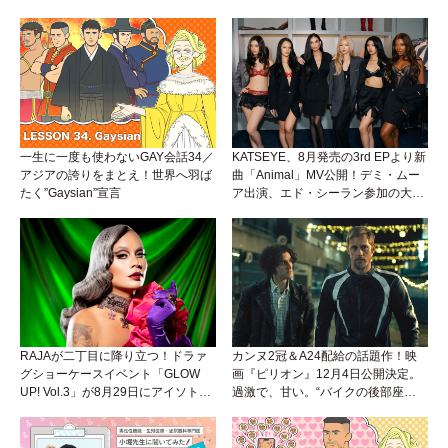
「Okaaayyy!!!」が遂にリリース！
理由。
一生に一度も使わないGAY会話34／
KATSEYE、8月発売の3rd EPより新
アジアの誇りをまとえ！世界へ羽ば
曲「Animal」MV公開！デミ・ムー
たく”Gaysian”宣言
ア出演、エド・シーラン参加の大胆
アンセムは必聴！
RAJAが二丁目に降り立つ！ドラァ
カンヌ2冠＆A24配給の話題作！映
グショーケースイベント「GLOW
画『ピリオン』12月4日公開決定。
UP! Vol.3」が8月29日にアイソトー
過激で、甘い。“バイクの後部座
プラウンジで開催！
席”から始まるラブストーリー。