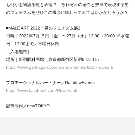
も何かを物語る瞳と表情？ それぞれの感性と技法で表現する男
のフェチズムをぜひこの機会に味わってみてはいかがだろうか？
■MALE ART 2022／男のフェチズム展2
日時｜2022年7月15日
（
金
）
〜27日
（
水
）
12:00～20:00 ※水曜
日～17:00まで／木曜日休廊
［入場無料］
場所｜新宿眼科画廊
（
東京都新宿区新宿5-18-11
）
https://www.gankagarou.com/show-item/202207maleart/
プロモーショナルパートナー／RainbowEvents
https://www.facebook.com/RbwEvents
記事制作／newTOKYO