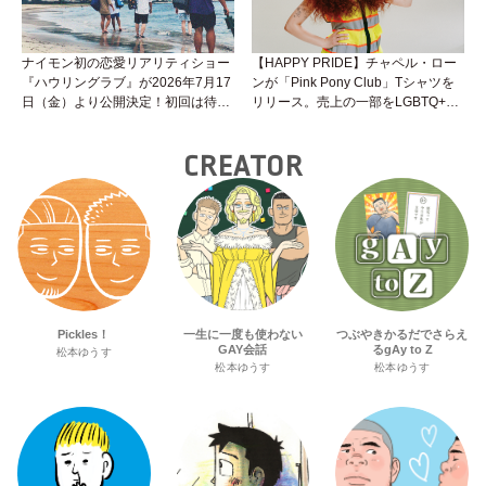
ナイモン初の恋愛リアリティショー
【HAPPY PRIDE】チャペル・ロー
『ハウリングラブ』が2026年7月17
ンが「Pink Pony Club」Tシャツを
日（金）より公開決定！初回は待望
リリース。売上の一部をLGBTQ+＆
の“GMPD”編！？
トランスジェンダーユース支援プロ
ジェクトへ寄付
CREATOR
Pickles！
一生に一度も使わない
つぶやきかるだでさらえ
GAY会話
るgAy to Z
松本ゆうす
松本ゆうす
松本ゆうす