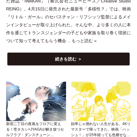
た雑誌『IWAKAN』
（
株式会社ニューピース／Creative Studio
REING
）
。4月15日に発売された最新号
「
多様性？
」
では、映画
『リトル
・
ガール』のセバスチャン
・
リフシッツ監督によるメイ
ンインタビューが取り上げられた。そんな中、より多くの人に本
作を通じてトランスジェンダーの子どもや家族を取り巻く現状に
ついて知って考えてもらう機会…
もっと読む »
続きを読む ＞
新宿二丁目の夜風をフロアに変え
効率じゃ測れない人生がある。4Kリ
る！壱タカシ×JYAGAが解き放つセ
マスターで帰ってきた、映画「ハッ
ルフラブ・ダンスチューン
シュ！」が25年経っても色褪せない