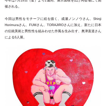
今年は7月15日
（
金
）
より2週間、展示面積を広げ同会場にて開
催される。
今回は男性をモチーフに絵を描く、成瀬ノンノウさん、Shinji
Horimuraさん、FUMさん、TORAJIROさんに加え、新たに日本
の伝統美術と男性性を組みわせた作風を生み出す、奥津直道さん
による5人展。