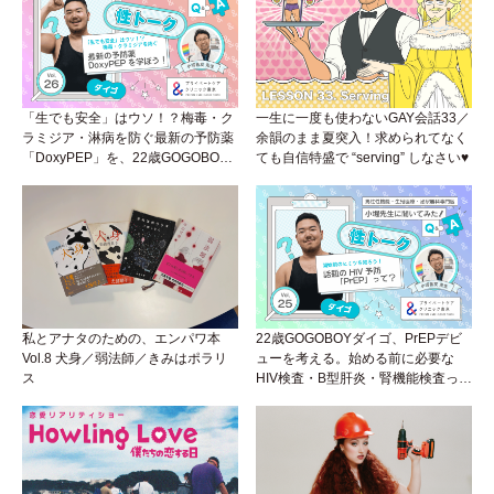
「生でも安全」はウソ！？梅毒・ク
一生に一度も使わないGAY会話33／
ラミジア・淋病を防ぐ最新の予防薬
余韻のまま夏突入！求められてなく
「DoxyPEP」を、22歳GOGOBOY
ても自信特盛で “serving” しなさい♥
ダイゴと学ぼう！性トーク〜聞きに
くいことは小堀先生に聞けばイイ！
（Vol.26）
私とアナタのための、エンパワ本
22歳GOGOBOYダイゴ、PrEPデビ
Vol.8 犬身／弱法師／きみはポラリ
ューを考える。始める前に必要な
ス
HIV検査・B型肝炎・腎機能検査っ
て？開始前検査のヒミツを知ろう！
性トーク～聞きにくいことは小堀先
生に聞けばイイ！（Vol.25）