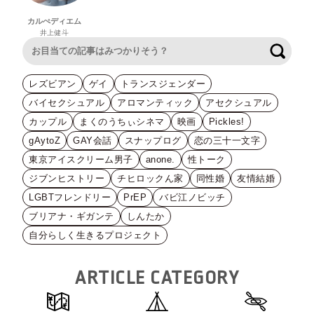
カルぺディエム
井上健斗
検索
レズビアン
ゲイ
トランスジェンダー
バイセクシュアル
アロマンティック
アセクシュアル
カップル
まくのうちぃシネマ
映画
Pickles!
gAytoZ
GAY会話
スナップログ
恋の三十一文字
東京アイスクリーム男子
anone.
性トーク
ジブンヒストリー
チヒロックん家
同性婚
友情結婚
LGBTフレンドリー
PrEP
バビ江ノビッチ
ブリアナ・ギガンテ
しんたか
自分らしく生きるプロジェクト
ARTICLE CATEGORY