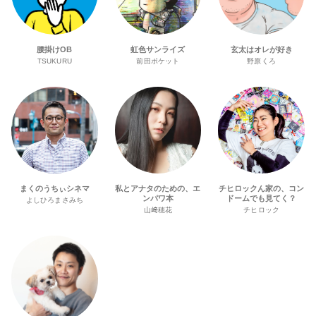
腰掛けOB
虹色サンライズ
玄太はオレが好き
TSUKURU
前田ポケット
野原くろ
まくのうちぃシネマ
私とアナタのための、エ
チヒロックん家の、コン
ンパワ本
ドームでも見てく？
よしひろまさみち
山﨑穂花
チヒロック