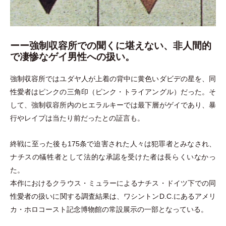
ーー強制収容所での聞くに堪えない、非人間的
で凄惨なゲイ男性への扱い。
強制収容所ではユダヤ人が上着の背中に黄色いダビデの星を、同
性愛者はピンクの三角印
（
ピンク
・
トライアングル
）
だった。そ
して、強制収容所内のヒエラルキーでは最下層がゲイであり、暴
行やレイプは当たり前だったとの証言も。
終戦に至った後も175条で迫害された人々は犯罪者とみなされ、
ナチスの犠牲者として法的な承認を受けた者は長らくいなかっ
た。
本作におけるクラウス
・
ミュラーによるナチス
・
ドイツ下での同
性愛者の扱いに関する調査結果は、ワシントンD.C.にあるアメリ
カ
・
ホロコースト記念博物館の常設展示の一部となっている。