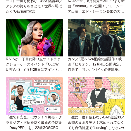
一生に一度も使わないGAY会話34／
KATSEYE、8月発売の3rd EPより新
アジアの誇りをまとえ！世界へ羽ば
曲「Animal」MV公開！デミ・ムー
たく”Gaysian”宣言
ア出演、エド・シーラン参加の大胆
アンセムは必聴！
RAJAが二丁目に降り立つ！ドラァ
カンヌ2冠＆A24配給の話題作！映
グショーケースイベント「GLOW
画『ピリオン』12月4日公開決定。
UP! Vol.3」が8月29日にアイソトー
過激で、甘い。“バイクの後部座
プラウンジで開催！
席”から始まるラブストーリー。
「生でも安全」はウソ！？梅毒・ク
一生に一度も使わないGAY会話33／
ラミジア・淋病を防ぐ最新の予防薬
余韻のまま夏突入！求められてなく
「DoxyPEP」を、22歳GOGOBOY
ても自信特盛で “serving” しなさい♥