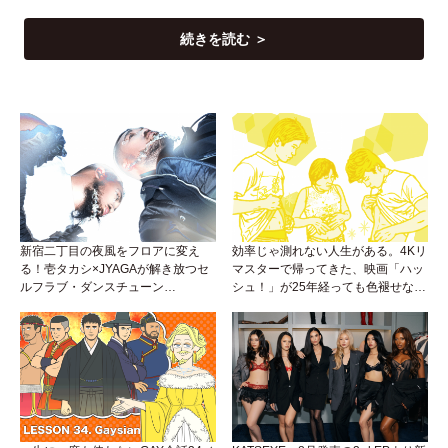
続きを読む ＞
新宿二丁目の夜風をフロアに変え
効率じゃ測れない人生がある。4Kリ
る！壱タカシ×JYAGAが解き放つセ
マスターで帰ってきた、映画「ハッ
ルフラブ・ダンスチューン
シュ！」が25年経っても色褪せない
「Okaaayyy!!!」が遂にリリース！
理由。