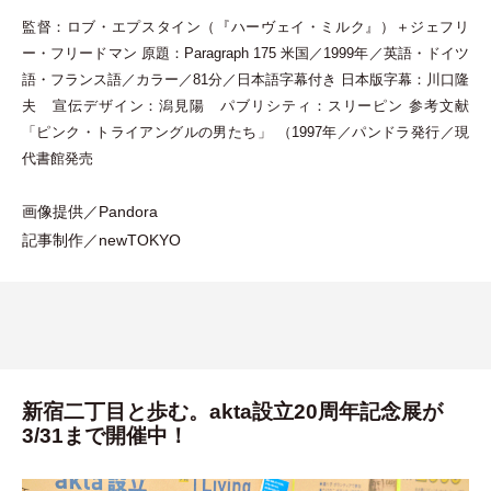
監督：ロブ
・
エプスタイン
（
『ハーヴェイ
・
ミルク』
）
＋ジェフリ
ー
・
フリードマン 原題：Paragraph 175 米国／1999年／英語
・
ドイツ
語
・
フランス語／カラー／81分／日本語字幕付き 日本版字幕：川口隆
夫 宣伝デザイン：潟見陽 パブリシティ：スリーピン 参考文献
「
ピンク
・
トライアングルの男たち
」
（
1997年／パンドラ発行／現
代書館発売
画像提供／Pandora
記事制作／newTOKYO
新宿二丁目と歩む。akta設立20周年記念展が
3/31まで開催中！