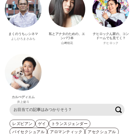
まくのうちぃシネマ
私とアナタのための、エ
チヒロックん家の、コン
ンパワ本
ドームでも見てく？
よしひろまさみち
山﨑穂花
チヒロック
カルぺディエム
井上健斗
検索
レズビアン
ゲイ
トランスジェンダー
バイセクシュアル
アロマンティック
アセクシュアル