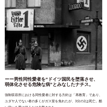
ーー男性同性愛者を“ドイツ国民を堕落させ、
弱体化させる危険な病”とみなしたナチス。
強制収容所における同性愛者に対する方針は
「
再教育
」
であり、
ユダヤ人でない者の多くがガス室を免れたが、3分の2は死亡。酷