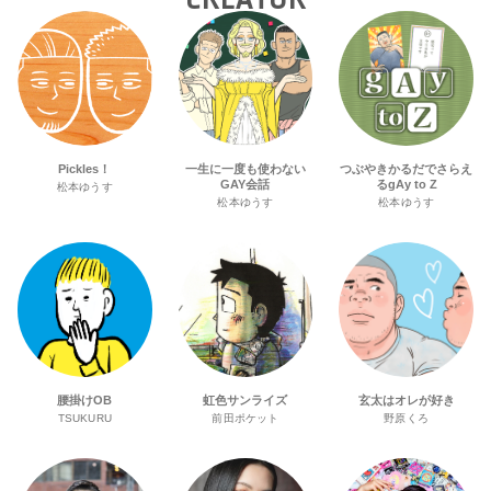
Pickles！
一生に一度も使わない
つぶやきかるだでさらえ
GAY会話
るgAy to Z
松本ゆうす
松本ゆうす
松本ゆうす
腰掛けOB
虹色サンライズ
玄太はオレが好き
TSUKURU
前田ポケット
野原くろ