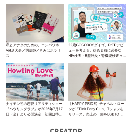
ダイゴと学ぼう！性トーク〜聞きに
くいことは小堀先生に聞けばイイ！
（Vol.26）
私とアナタのための、エンパワ本
22歳GOGOBOYダイゴ、PrEPデビ
Vol.8 犬身／弱法師／きみはポラリ
ューを考える。始める前に必要な
ス
HIV検査・B型肝炎・腎機能検査っ
て？開始前検査のヒミツを知ろう！
性トーク～聞きにくいことは小堀先
生に聞けばイイ！（Vol.25）
ナイモン初の恋愛リアリティショー
【HAPPY PRIDE】チャペル・ロー
『ハウリングラブ』が2026年7月17
ンが「Pink Pony Club」Tシャツを
日（金）より公開決定！初回は待望
リリース。売上の一部をLGBTQ+＆
の“GMPD”編！？
トランスジェンダーユース支援プロ
ジェクトへ寄付
CREATOR