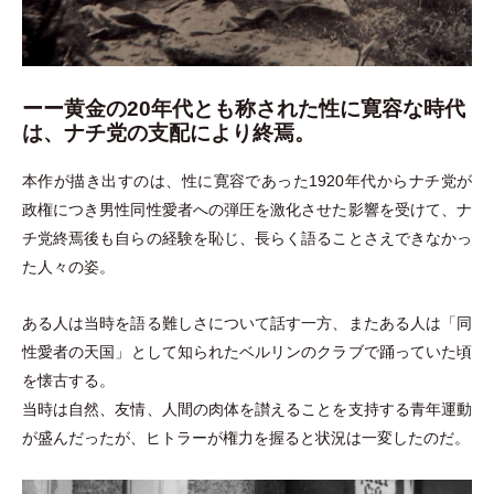
ーー黄金の20年代とも称された性に寛容な時代
は、ナチ党の支配により終焉。
本作が描き出すのは、性に寛容であった1920年代からナチ党が
政権につき男性同性愛者への弾圧を激化させた影響を受けて、ナ
チ党終焉後も自らの経験を恥じ、長らく語ることさえできなかっ
た人々の姿。
ある人は当時を語る難しさについて話す一方、またある人は
「
同
性愛者の天国
」
として知られたベルリンのクラブで踊っていた頃
を懐古する。
当時は自然、友情、人間の肉体を讃えることを支持する青年運動
が盛んだったが、ヒトラーが権力を握ると状況は一変したのだ。