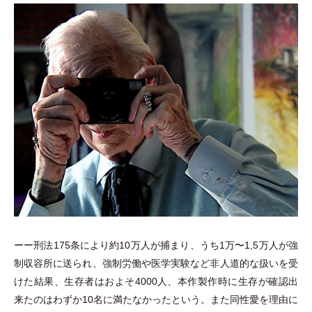
ーー刑法175条により約10万人が捕まり、うち1万〜1,5万人が強
制収容所に送られ、強制労働や医学実験など非人道的な扱いを受
けた結果、生存者はおよそ4000人、本作製作時に生存が確認出
来たのはわずか10名に満たなかったという。また同性愛を理由に