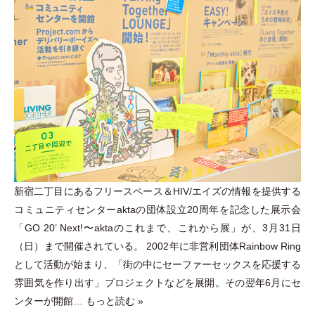
新宿二丁目にあるフリースペース＆HIV/エイズの情報を提供する
コミュニティセンターaktaの団体設立20周年を記念した展示会
「
GO 20’ Next!〜aktaのこれまで、これから展
」
が、3月31日
（
日
）
まで開催されている。 2002年に非営利団体Rainbow Ring
として活動が始まり、
「
街の中にセーファーセックスを応援する
雰囲気を作り出す
」
プロジェクトなどを展開。その翌年6月にセ
ンターが開館…
もっと読む »