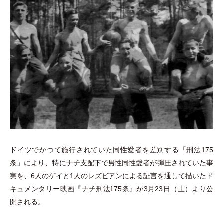
ドイツでかつて施行されていた同性愛者を差別する
「
刑法175
条
」
により、特にナチ支配下で男性同性愛者が弾圧されていた事
実を、6人のゲイと1人のレズビアンによる証言を通して描いたド
キュメンタリー映画『ナチ刑法175条』が3月23日
（
土
）
より公
開される。