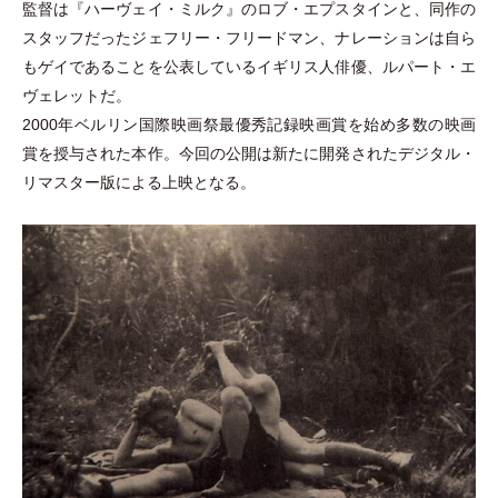
監督は『ハーヴェイ
・
ミルク』のロブ
・
エプスタインと、同作の
スタッフだったジェフリー
・
フリードマン、ナレーションは自ら
もゲイであることを公表しているイギリス人俳優、ルパート
・
エ
ヴェレットだ。
2000年ベルリン国際映画祭最優秀記録映画賞を始め多数の映画
賞を授与された本作。今回の公開は新たに開発されたデジタル
・
リマスター版による上映となる。