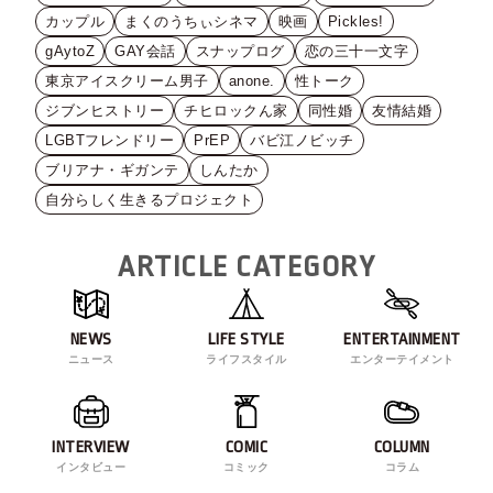
カップル
まくのうちぃシネマ
映画
Pickles!
gAytoZ
GAY会話
スナップログ
恋の三十一文字
東京アイスクリーム男子
anone.
性トーク
ジブンヒストリー
チヒロックん家
同性婚
友情結婚
LGBTフレンドリー
PrEP
バビ江ノビッチ
ブリアナ・ギガンテ
しんたか
自分らしく生きるプロジェクト
ARTICLE CATEGORY
NEWS
LIFE STYLE
ENTERTAINMENT
ニュース
ライフスタイル
エンターテイメント
INTERVIEW
COMIC
COLUMN
インタビュー
コミック
コラム