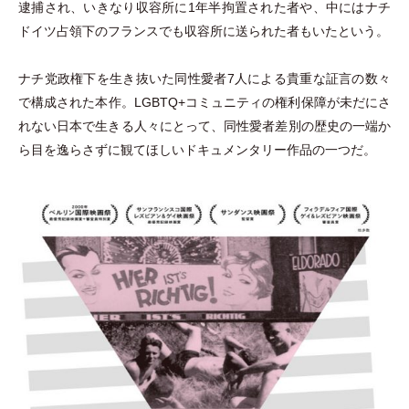
逮捕され、いきなり収容所に1年半拘置された者や、中にはナチ
ドイツ占領下のフランスでも収容所に送られた者もいたという。
ナチ党政権下を生き抜いた同性愛者7人による貴重な証言の数々
で構成された本作。LGBTQ+コミュニティの権利保障が未だにさ
れない日本で生きる人々にとって、同性愛者差別の歴史の一端か
ら目を逸らさずに観てほしいドキュメンタリー作品の一つだ。