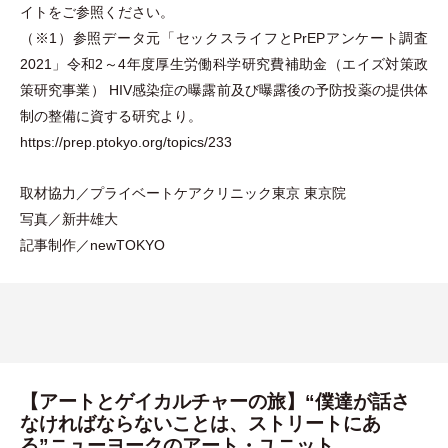
イトをご参照ください。
（
※1
）
参照データ元
「
セックスライフとPrEPアンケート調査
2021
」
令和2～4年度厚生労働科学研究費補助金
（
エイズ対策政
策研究事業
）
HIV感染症の曝露前及び曝露後の予防投薬の提供体
制の整備に資する研究より。
https://prep.ptokyo.org/topics/233
取材協力／プライベートケアクリニック東京 東京院
写真／新井雄大
記事制作／newTOKYO
【アートとゲイカルチャーの旅】“僕達が話さ
なければならないことは、ストリートにあ
る”ニューヨークのアート・ユニット