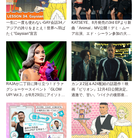
一生に一度も使わないGAY会話34／
KATSEYE、8月発売の3rd EPより新
アジアの誇りをまとえ！世界へ羽ば
曲「Animal」MV公開！デミ・ムー
たく”Gaysian”宣言
ア出演、エド・シーラン参加の大胆
アンセムは必聴！
RAJAが二丁目に降り立つ！ドラァ
カンヌ2冠＆A24配給の話題作！映
グショーケースイベント「GLOW
画『ピリオン』12月4日公開決定。
UP! Vol.3」が8月29日にアイソトー
過激で、甘い。“バイクの後部座
プラウンジで開催！
席”から始まるラブストーリー。