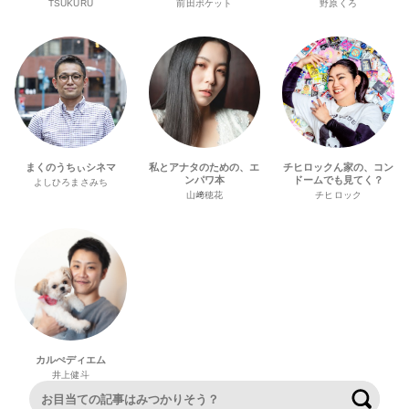
TSUKURU
前田ポケット
野原くろ
まくのうちぃシネマ
私とアナタのための、エ
チヒロックん家の、コン
ンパワ本
ドームでも見てく？
よしひろまさみち
山﨑穂花
チヒロック
カルぺディエム
井上健斗
検索