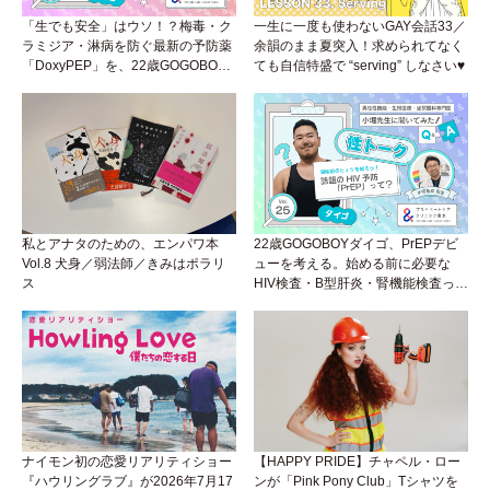
「生でも安全」はウソ！？梅毒・ク
一生に一度も使わないGAY会話33／
ラミジア・淋病を防ぐ最新の予防薬
余韻のまま夏突入！求められてなく
「DoxyPEP」を、22歳GOGOBOY
ても自信特盛で “serving” しなさい♥
ダイゴと学ぼう！性トーク〜聞きに
くいことは小堀先生に聞けばイイ！
（Vol.26）
私とアナタのための、エンパワ本
22歳GOGOBOYダイゴ、PrEPデビ
Vol.8 犬身／弱法師／きみはポラリ
ューを考える。始める前に必要な
ス
HIV検査・B型肝炎・腎機能検査っ
て？開始前検査のヒミツを知ろう！
性トーク～聞きにくいことは小堀先
生に聞けばイイ！（Vol.25）
ナイモン初の恋愛リアリティショー
【HAPPY PRIDE】チャペル・ロー
『ハウリングラブ』が2026年7月17
ンが「Pink Pony Club」Tシャツを