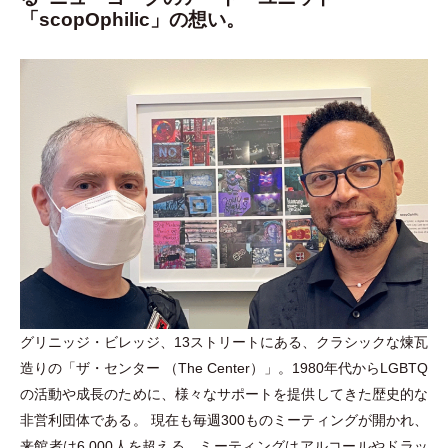
「scopOphilic」の想い。
グリニッジ
・
ビレッジ、13ストリートにある、クラシックな煉瓦
造りの
「
ザ
・
センター
（
The Center
）
」
。1980年代からLGBTQ
の活動や成長のために、様々なサポートを提供してきた歴史的な
非営利団体である。 現在も毎週300ものミーティングが開かれ、
来館者は6,000人を超える。ミーティングはアルコールやドラッ