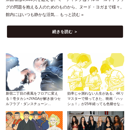
グの問題を抱える人のためのものから、ヌード
・
ヨガまで様々。
館内にはいつも静かな活気…
もっと読む »
続きを読む ＞
新宿二丁目の夜風をフロアに変え
効率じゃ測れない人生がある。4Kリ
る！壱タカシ×JYAGAが解き放つセ
マスターで帰ってきた、映画「ハッ
ルフラブ・ダンスチューン
シュ！」が25年経っても色褪せない
「Okaaayyy!!!」が遂にリリース！
理由。