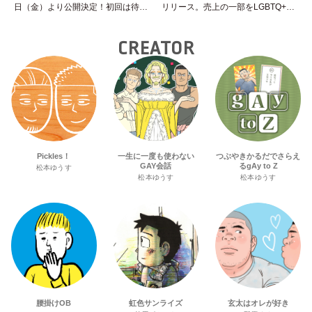
日（金）より公開決定！初回は待望
リリース。売上の一部をLGBTQ+＆
の“GMPD”編！？
トランスジェンダーユース支援プロ
ジェクトへ寄付
CREATOR
Pickles！
一生に一度も使わない
つぶやきかるだでさらえ
GAY会話
るgAy to Z
松本ゆうす
松本ゆうす
松本ゆうす
腰掛けOB
虹色サンライズ
玄太はオレが好き