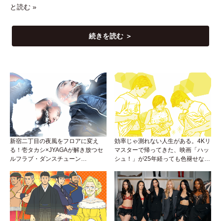
と読む »
続きを読む ＞
新宿二丁目の夜風をフロアに変え
効率じゃ測れない人生がある。4Kリ
る！壱タカシ×JYAGAが解き放つセ
マスターで帰ってきた、映画「ハッ
ルフラブ・ダンスチューン
シュ！」が25年経っても色褪せない
「Okaaayyy!!!」が遂にリリース！
理由。