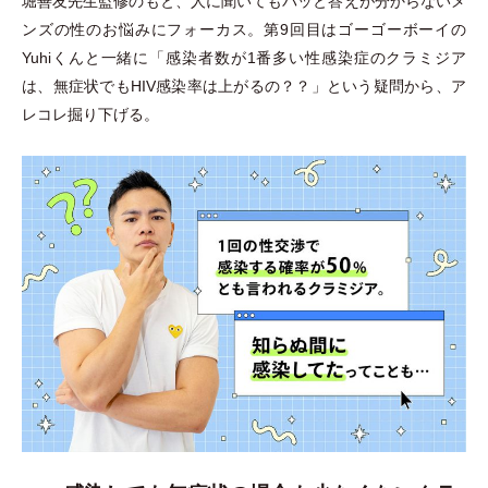
堀善友先生監修のもと、人に聞いてもパッと答えが分からないメ
ンズの性のお悩みにフォーカス。第9回目はゴーゴーボーイの
Yuhiくんと一緒に
「
感染者数が1番多い性感染症のクラミジア
は、無症状でもHIV感染率は上がるの？？
」
という疑問から、ア
レコレ掘り下げる。