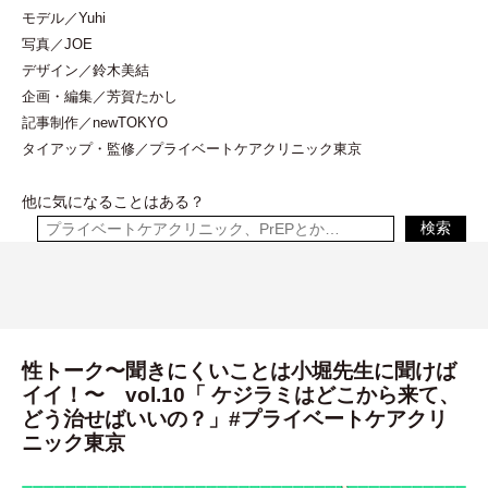
モデル／Yuhi
写真／JOE
デザイン／鈴木美結
企画
・
編集／芳賀たかし
記事制作／newTOKYO
タイアップ
・
監修／プライベートケアクリニック東京
他に気になることはある？
検索
性トーク〜聞きにくいことは小堀先生に聞けば
イイ！〜 vol.10「 ケジラミはどこから来て、
どう治せばいいの？」#プライベートケアクリ
ニック東京