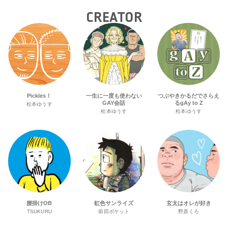
ジェクトへ寄付
CREATOR
Pickles！
一生に一度も使わない
つぶやきかるだでさらえ
GAY会話
るgAy to Z
松本ゆうす
松本ゆうす
松本ゆうす
腰掛けOB
虹色サンライズ
玄太はオレが好き
TSUKURU
前田ポケット
野原くろ