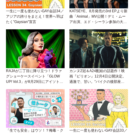
一生に一度も使わないGAY会話34／
KATSEYE、8月発売の3rd EPより新
アジアの誇りをまとえ！世界へ羽ば
曲「Animal」MV公開！デミ・ムー
たく”Gaysian”宣言
ア出演、エド・シーラン参加の大胆
アンセムは必聴！
RAJAが二丁目に降り立つ！ドラァ
カンヌ2冠＆A24配給の話題作！映
グショーケースイベント「GLOW
画『ピリオン』12月4日公開決定。
UP! Vol.3」が8月29日にアイソトー
過激で、甘い。“バイクの後部座
プラウンジで開催！
席”から始まるラブストーリー。
「生でも安全」はウソ！？梅毒・ク
一生に一度も使わないGAY会話33／