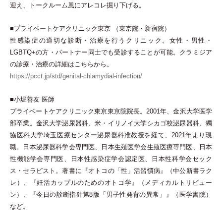
迎え、トークルーム風にアレコレ掘り下げる。
■プライベートケアクリニック東京
（
東京院
・
新宿院
）
性感染症の適切な診断
・
治療を行うクリニック。女性
・
男性
・
LGBTQ+の方
・
パートナー同士でも受診することが可能。クラミジア
の診療
・
治療の詳細はこちらから。
https://pcct.jp/std/genital-chlamydial-infection/
■小堀善友 医師
プライベートケアクリニック東京東京院院長。2001年、金沢大学医学
部卒業。金沢大学泌尿器科、米
・
イリノイ大学シカゴ校泌尿器科、獨
協医科大学埼玉医療センター泌尿器科准教授を経て、2021年より現
職。日本泌尿器科学会専門医、日本生殖医学会生殖医療専門医、日本
性機能学会専門医、日本性感染症学会認定医、日本性科学会セック
ス
・
セラピスト。著書に『オトコの
「
性
」
活習慣病』
（
中公新書ラク
レ
）
、『妊活カップルのためのオトコ学』
（
メディカルトリビュー
ン
）
、『今日の診断指針第8版
「
男子性発育の異常
」
』
（
医学書院
）
など。