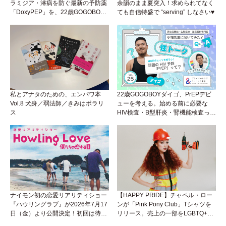
ラミジア・淋病を防ぐ最新の予防薬
余韻のまま夏突入！求められてなく
「DoxyPEP」を、22歳GOGOBOY
ても自信特盛で “serving” しなさい♥
ダイゴと学ぼう！性トーク〜聞きに
くいことは小堀先生に聞けばイイ！
（Vol.26）
私とアナタのための、エンパワ本
22歳GOGOBOYダイゴ、PrEPデビ
Vol.8 犬身／弱法師／きみはポラリ
ューを考える。始める前に必要な
ス
HIV検査・B型肝炎・腎機能検査っ
て？開始前検査のヒミツを知ろう！
性トーク～聞きにくいことは小堀先
生に聞けばイイ！（Vol.25）
ナイモン初の恋愛リアリティショー
【HAPPY PRIDE】チャペル・ロー
『ハウリングラブ』が2026年7月17
ンが「Pink Pony Club」Tシャツを
日（金）より公開決定！初回は待望
リリース。売上の一部をLGBTQ+＆
の“GMPD”編！？
トランスジェンダーユース支援プロ