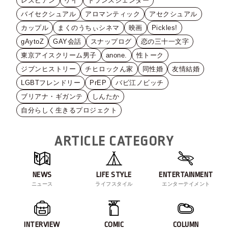
レズビアン
ゲイ
トランスジェンダー
バイセクシュアル
アロマンティック
アセクシュアル
カップル
まくのうちぃシネマ
映画
Pickles!
gAytoZ
GAY会話
スナップログ
恋の三十一文字
東京アイスクリーム男子
anone.
性トーク
ジブンヒストリー
チヒロックん家
同性婚
友情結婚
LGBTフレンドリー
PrEP
バビ江ノビッチ
ブリアナ・ギガンテ
しんたか
自分らしく生きるプロジェクト
ARTICLE CATEGORY
NEWS
LIFE STYLE
ENTERTAINMENT
ニュース
ライフスタイル
エンターテイメント
INTERVIEW
COMIC
COLUMN