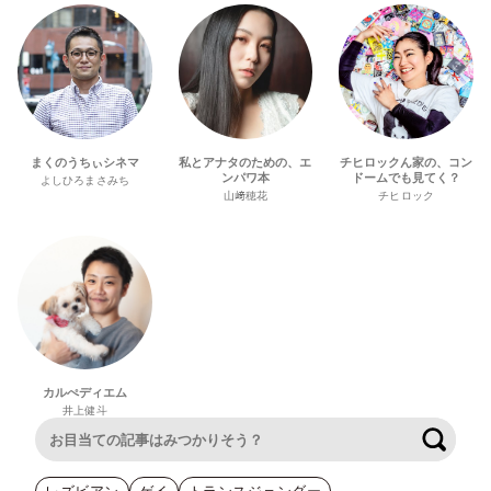
まくのうちぃシネマ
私とアナタのための、エ
チヒロックん家の、コン
ンパワ本
ドームでも見てく？
よしひろまさみち
山﨑穂花
チヒロック
カルぺディエム
井上健斗
検索