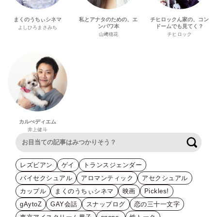
まくのうちぃシネマ
私とアナタのための、エ
チヒロックん家の、コン
ンパワ本
ドームでも見てく？
よしひろまさみち
山﨑穂花
チヒロック
カルぺディエム
井上健斗
検索
レズビアン
ゲイ
トランスジェンダー
バイセクシュアル
アロマンティック
アセクシュアル
カップル
まくのうちぃシネマ
映画
Pickles!
gAytoZ
GAY会話
スナップログ
恋の三十一文字