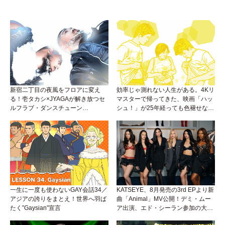
新宿二丁目の夜風をフロアに変え
効率じゃ測れない人生がある。4Kリ
る！壱タカシ×JYAGAが解き放つセ
マスターで帰ってきた、映画「ハッ
ルフラブ・ダンスチューン
シュ！」が25年経っても色褪せない
「Okaaayyy!!!」が遂にリリース！
理由。
一生に一度も使わないGAY会話34／
KATSEYE、8月発売の3rd EPより新
アジアの誇りをまとえ！世界へ羽ば
曲「Animal」MV公開！デミ・ムー
たく”Gaysian”宣言
ア出演、エド・シーラン参加の大胆
アンセムは必聴！