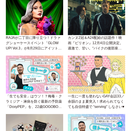
RAJAが二丁目に降り立つ！ドラァ
カンヌ2冠＆A24配給の話題作！映
グショーケースイベント「GLOW
画『ピリオン』12月4日公開決定。
UP! Vol.3」が8月29日にアイソトー
過激で、甘い。“バイクの後部座
プラウンジで開催！
席”から始まるラブストーリー。
「生でも安全」はウソ！？梅毒・ク
一生に一度も使わないGAY会話33／
ラミジア・淋病を防ぐ最新の予防薬
余韻のまま夏突入！求められてなく
「DoxyPEP」を、22歳GOGOBOY
ても自信特盛で “serving” しなさい♥
ダイゴと学ぼう！性トーク〜聞きに
くいことは小堀先生に聞けばイイ！
（Vol.26）