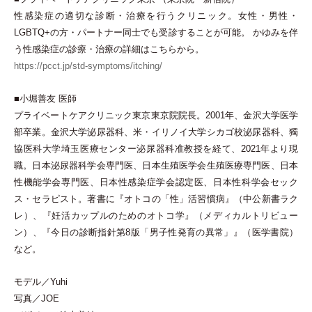
性感染症の適切な診断
・
治療を行うクリニック。女性
・
男性
・
LGBTQ+の方
・
パートナー同士でも受診することが可能。 かゆみを伴
う性感染症の診療
・
治療の詳細はこちらから。
https://pcct.jp/std-symptoms/itching/
■小堀善友 医師
プライベートケアクリニック東京東京院院長。2001年、金沢大学医学
部卒業。金沢大学泌尿器科、米
・
イリノイ大学シカゴ校泌尿器科、獨
協医科大学埼玉医療センター泌尿器科准教授を経て、2021年より現
職。日本泌尿器科学会専門医、日本生殖医学会生殖医療専門医、日本
性機能学会専門医、日本性感染症学会認定医、日本性科学会セック
ス
・
セラピスト。著書に『オトコの
「
性
」
活習慣病』
（
中公新書ラク
レ
）
、『妊活カップルのためのオトコ学』
（
メディカルトリビュー
ン
）
、『今日の診断指針第8版
「
男子性発育の異常
」
』
（
医学書院
）
など。
モデル／Yuhi
写真／JOE