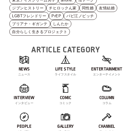
東京アイスクリーム男子
anone.
性トーク
ジブンヒストリー
チヒロックん家
同性婚
友情結婚
LGBTフレンドリー
PrEP
バビ江ノビッチ
ブリアナ・ギガンテ
しんたか
自分らしく生きるプロジェクト
ARTICLE CATEGORY
NEWS
LIFE STYLE
ENTERTAINMENT
ニュース
ライフスタイル
エンターテイメント
INTERVIEW
COMIC
COLUMN
インタビュー
コミック
コラム
PEOPLE
GALLERY
CHANNEL