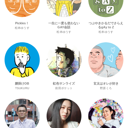
Pickles！
一生に一度も使わない
つぶやきかるだでさらえ
GAY会話
るgAy to Z
松本ゆうす
松本ゆうす
松本ゆうす
腰掛けOB
虹色サンライズ
玄太はオレが好き
TSUKURU
前田ポケット
野原くろ