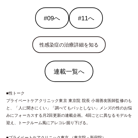
#09へ
#11へ
性感染症の治療詳細を知る
連載一覧へ
■性トーク
プライベートケアクリニック東京 東京院 院長 小堀善友医師監修のも
と、
「
人に聞きにくい
」
「
調べてもパッとしない
」
メンズの性のお悩
みにフォーカスする月2回更新の連載企画。4回ごとに異なるモデルを
迎え、トークルーム風にアレコレ掘り下げる。
■プライベートケアクリニック東京
（
東京院
・
新宿院
）