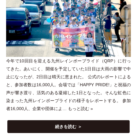
今年で10回目を迎える九州レインボープライド
（
QRP
）
に行っ
てきた。あいにく、開催を予定していた1日目は大雨の影響で中
止になったが、2日目は晴天に恵まれた。 公式のレポートによる
と、参加者数は16,000人。会場では
「
HAPPY PRIDE!
」
と祝福の
声が響き渡り、活気のある凝縮した1日となった。そんな虹色に
染まった九州レインボープライドの様子をレポートする。 参加
者16,000人、企業や団体によ…
もっと読む »
続きを読む ＞