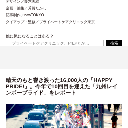
デザイン／鈴木美結
企画
・
編集／芳賀たかし
記事制作／newTOKYO
タイアップ
・
監修／プライベートケアクリニック東京
他に気になることはある？
検索
晴天のもと響き渡った16,000人の「HAPPY
PRIDE!」。今年で10回目を迎えた「九州レイ
ンボープライド」をレポート