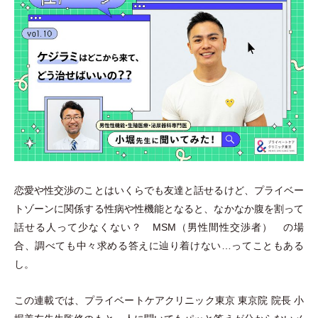
恋愛や性交渉のことはいくらでも友達と話せるけど、プライベー
トゾーンに関係する性病や性機能となると、なかなか腹を割って
話せる人って少なくない？ MSM
（
男性間性交渉者
）
の場
合、調べても中々求める答えに辿り着けない…ってこともある
し。
この連載では、プライベートケアクリニック東京 東京院 院長 小