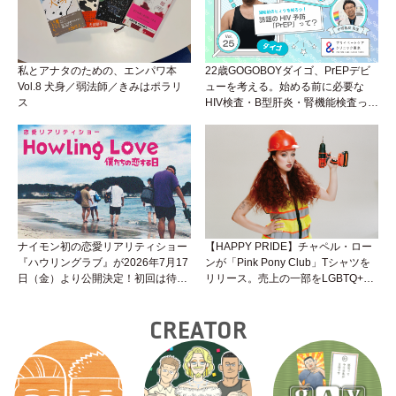
私とアナタのための、エンパワ本
22歳GOGOBOYダイゴ、PrEPデビ
Vol.8 犬身／弱法師／きみはポラリ
ューを考える。始める前に必要な
ス
HIV検査・B型肝炎・腎機能検査っ
て？開始前検査のヒミツを知ろう！
性トーク～聞きにくいことは小堀先
生に聞けばイイ！（Vol.25）
ナイモン初の恋愛リアリティショー
【HAPPY PRIDE】チャペル・ロー
『ハウリングラブ』が2026年7月17
ンが「Pink Pony Club」Tシャツを
日（金）より公開決定！初回は待望
リリース。売上の一部をLGBTQ+＆
の“GMPD”編！？
トランスジェンダーユース支援プロ
ジェクトへ寄付
CREATOR