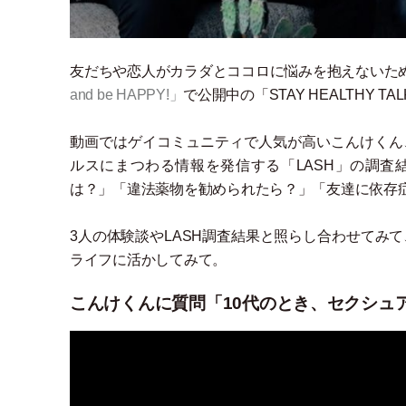
友だちや恋人がカラダとココロに悩みを抱えないた
and be HAPPY!
」
で公開中の
「
STAY HEALTHY TAL
動画ではゲイコミュニティで人気が高いこんけくん、
ルスにまつわる情報を発信する
「
LASH
」
の調査
は？
」
「
違法薬物を勧められたら？
」
「
友達に依存
3人の体験談やLASH調査結果と照らし合わせてみ
ライフに活かしてみて。
こんけくんに質問「10代のとき、セクシュ