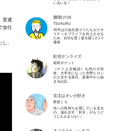
いるいる！
腰掛けOB
。普通
TSUKURU
で放任
30半ばの会社員ゲイたちがクオ
リティオブライフを向上させる
ため、自分を貫く姿を描く2コマ
たし、
漫画
虹色サンライズ
前田ポケット
《ゲイ上京物語》九州の片田
舎、大学生になった中野ヒロシ
が上京する前日、真夜中から始
まるお話。
玄太はオレが好き
野原くろ
光への気持ちを隠している玄太
の、溢れ出す
「
好き
」
がもうど
うにも止まらない。
まくのうちぃシネマ