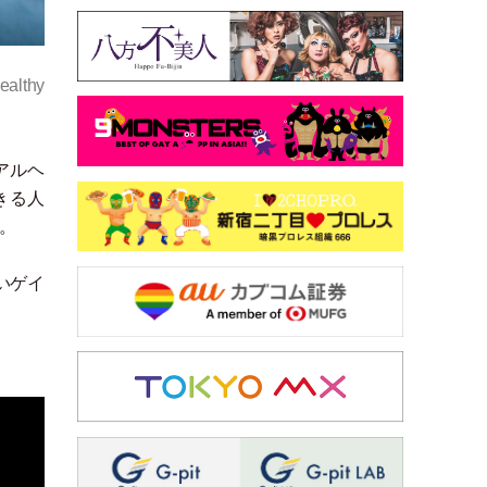
ealthy
アルヘ
きる人
。
いゲイ