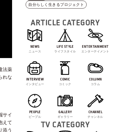
自分らしく生きるプロジェクト
ARTICLE CATEGORY
NEWS
LIFE STYLE
ENTERTAINMENT
ニュース
ライフスタイル
エンターテイメント
違法薬
られな
INTERVIEW
COMIC
COLUMN
インタビュー
コミック
コラム
PEOPLE
GALLERY
CHANNEL
報サイ
ピープル
ギャラリー
チャンネル
抱えて
TV CATEGORY
り添う