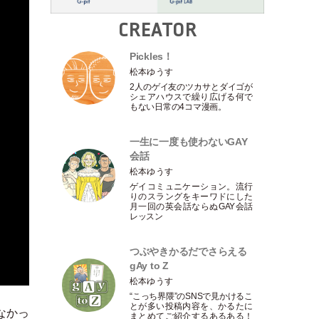
CREATOR
Pickles！
松本ゆうす
2人のゲイ友のツカサとダイゴが
シェアハウスで繰り広げる何で
もない日常の4コマ漫画。
一生に一度も使わないGAY
会話
松本ゆうす
ゲイコミュニケーション。流行
りのスラングをキーワドにした
月一回の英会話ならぬGAY会話
レッスン
つぶやきかるだでさらえる
gAy to Z
松本ゆうす
“こっち界隈”のSNSで見かけるこ
とが多い投稿内容を、かるたに
なかっ
まとめてご紹介するあるある！