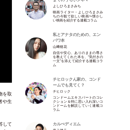
よしひろまさみち
映画ライター
・
よしひろまさみ
ちの今観て欲しい映画〜懐かし
い映画を紹介する連載コラム
私とアナタのための、エン
パワ本
山﨑穂花
自信や安心、ありのままの尊さ
を教えてくれた本を、“気付きの
一文”を添えて紹介する連載コラ
ム
チヒロックん家の、コンド
ームでも見てく？
チヒロック
物を取
コンドームエキスパートのコレ
考や生
クション＆特に思い入れ深いコ
ンドームを解説していく連載コ
ラム
カルぺディエム
答して