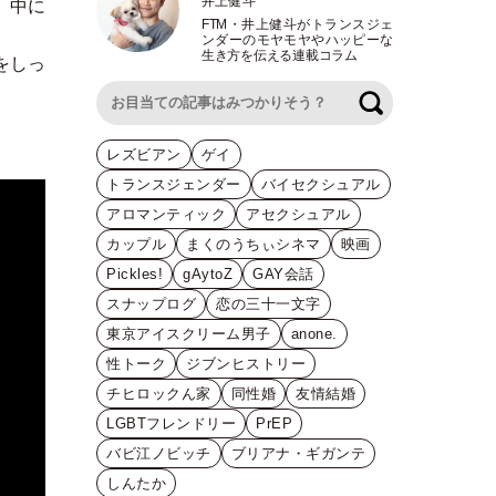
井上健斗
、中に
FTM
・
井上健斗がトランスジェ
ンダーのモヤモヤやハッピーな
生き方を伝える連載コラム
をしっ
検索
レズビアン
ゲイ
トランスジェンダー
バイセクシュアル
アロマンティック
アセクシュアル
カップル
まくのうちぃシネマ
映画
Pickles!
gAytoZ
GAY会話
スナップログ
恋の三十一文字
東京アイスクリーム男子
anone.
性トーク
ジブンヒストリー
チヒロックん家
同性婚
友情結婚
LGBTフレンドリー
PrEP
バビ江ノビッチ
ブリアナ・ギガンテ
しんたか