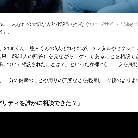
めに、あなたの大切な人と相談先をつなぐ
ウェブサイト
「
Stay H
K
」
。
shunくん、悠人くんの3人それぞれが、メンタルやセクシュ
結果
（
6921人の回答
）
を見ながら
「
ゲイであることを相談で
症について相談されたことは？
」
といった赤裸々なトークを展開
て、自分の健康のことや周りの実態などを把握し、今後のよりよ
アリティを誰かに相談できた？」