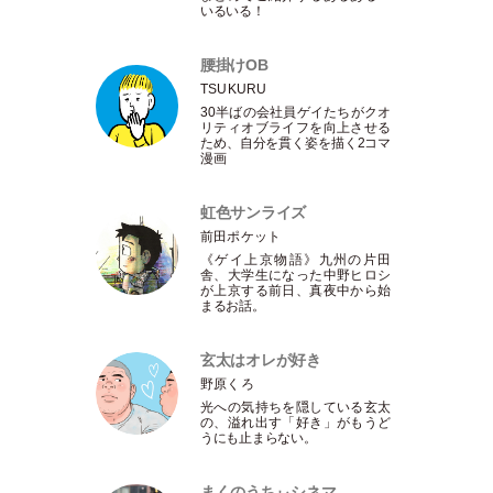
いるいる！
腰掛けOB
TSUKURU
30半ばの会社員ゲイたちがクオ
リティオブライフを向上させる
ため、自分を貫く姿を描く2コマ
漫画
虹色サンライズ
前田ポケット
《ゲイ上京物語》九州の片田
舎、大学生になった中野ヒロシ
が上京する前日、真夜中から始
まるお話。
玄太はオレが好き
野原くろ
光への気持ちを隠している玄太
の、溢れ出す
「
好き
」
がもうど
うにも止まらない。
まくのうちぃシネマ