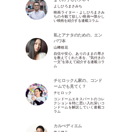
よしひろまさみち
映画ライター
・
よしひろまさみ
ちの今観て欲しい映画〜懐かし
い映画を紹介する連載コラム
私とアナタのための、エン
パワ本
山﨑穂花
自信や安心、ありのままの尊さ
を教えてくれた本を、“気付きの
一文”を添えて紹介する連載コラ
ム
チヒロックん家の、コンド
ームでも見てく？
チヒロック
コンドームエキスパートのコレ
クション＆特に思い入れ深いコ
ンドームを解説していく連載コ
ラム
カルぺディエム