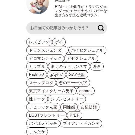
井上健斗
FTM
・
井上健斗がトランスジェ
ンダーのモヤモヤやハッピーな
生き方を伝える連載コラム
検索
レズビアン
ゲイ
トランスジェンダー
バイセクシュアル
アロマンティック
アセクシュアル
カップル
まくのうちぃシネマ
映画
Pickles!
gAytoZ
GAY会話
スナップログ
恋の三十一文字
東京アイスクリーム男子
anone.
性トーク
ジブンヒストリー
チヒロックん家
同性婚
友情結婚
LGBTフレンドリー
PrEP
バビ江ノビッチ
ブリアナ・ギガンテ
しんたか