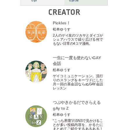
CREATOR
Pickles！
松本ゆうす
2人のゲイ友のツカサとダイゴが
シェアハウスで繰り広げる何で
もない日常の4コマ漫画。
一生に一度も使わないGAY
会話
松本ゆうす
ゲイコミュニケーション。流行
りのスラングをキーワドにした
月一回の英会話ならぬGAY会話
レッスン
つぶやきかるだでさらえる
gAy to Z
松本ゆうす
“こっち界隈”のSNSで見かけるこ
とが多い投稿内容を、かるたに
まとめてご紹介するあるある！