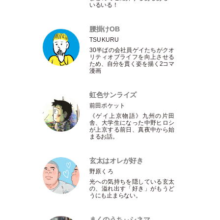
いるいる！
腰掛けOB
TSUKURU
30半ばの会社員ゲイたちがクオ
リティオブライフを向上させる
ため、自分を貫く姿を描く2コマ
漫画
虹色サンライズ
前田ポケット
《ゲイ上京物語》九州の片田
舎、大学生になった中野ヒロシ
が上京する前日、真夜中から始
まるお話。
玄太はオレが好き
野原くろ
光への気持ちを隠している玄太
の、溢れ出す
「
好き
」
がもうど
うにも止まらない。
まくのうちぃシネマ