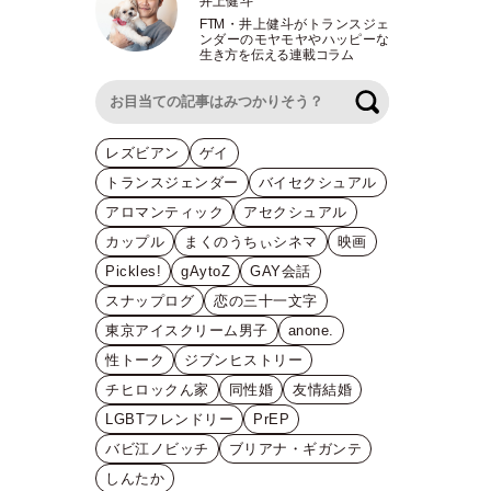
井上健斗
FTM
・
井上健斗がトランスジェ
ンダーのモヤモヤやハッピーな
生き方を伝える連載コラム
検索
レズビアン
ゲイ
トランスジェンダー
バイセクシュアル
アロマンティック
アセクシュアル
カップル
まくのうちぃシネマ
映画
Pickles!
gAytoZ
GAY会話
スナップログ
恋の三十一文字
東京アイスクリーム男子
anone.
性トーク
ジブンヒストリー
チヒロックん家
同性婚
友情結婚
LGBTフレンドリー
PrEP
バビ江ノビッチ
ブリアナ・ギガンテ
しんたか