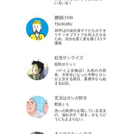
いるいる！
腰掛けOB
TSUKURU
30半ばの会社員ゲイたちがクオ
リティオブライフを向上させる
ため、自分を貫く姿を描く2コマ
漫画
虹色サンライズ
前田ポケット
《ゲイ上京物語》九州の片田
舎、大学生になった中野ヒロシ
が上京する前日、真夜中から始
まるお話。
玄太はオレが好き
野原くろ
光への気持ちを隠している玄太
の、溢れ出す
「
好き
」
がもうど
うにも止まらない。
まくのうちぃシネマ