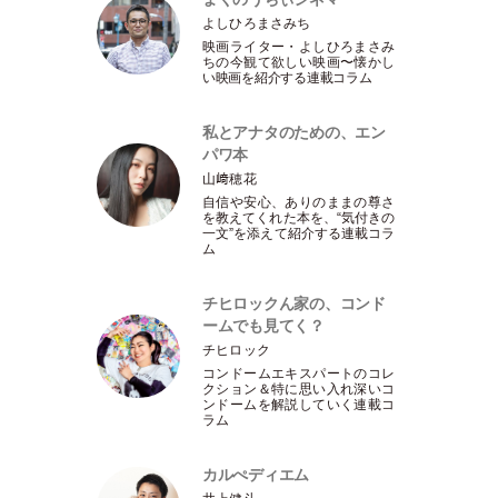
よしひろまさみち
映画ライター
・
よしひろまさみ
ちの今観て欲しい映画〜懐かし
い映画を紹介する連載コラム
私とアナタのための、エン
パワ本
山﨑穂花
自信や安心、ありのままの尊さ
を教えてくれた本を、“気付きの
一文”を添えて紹介する連載コラ
ム
チヒロックん家の、コンド
ームでも見てく？
チヒロック
コンドームエキスパートのコレ
クション＆特に思い入れ深いコ
ンドームを解説していく連載コ
ラム
カルぺディエム