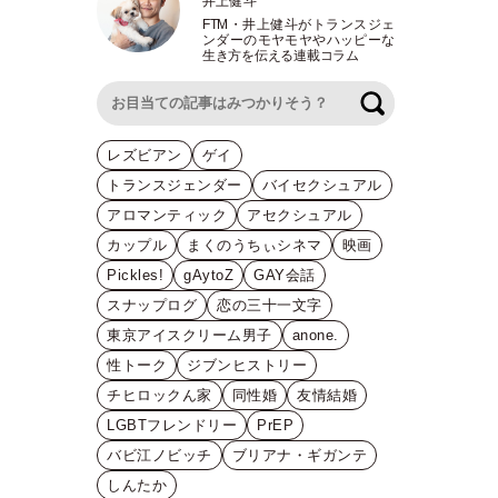
井上健斗
FTM
・
井上健斗がトランスジェ
ンダーのモヤモヤやハッピーな
生き方を伝える連載コラム
検索
レズビアン
ゲイ
トランスジェンダー
バイセクシュアル
アロマンティック
アセクシュアル
カップル
まくのうちぃシネマ
映画
Pickles!
gAytoZ
GAY会話
スナップログ
恋の三十一文字
東京アイスクリーム男子
anone.
性トーク
ジブンヒストリー
チヒロックん家
同性婚
友情結婚
LGBTフレンドリー
PrEP
バビ江ノビッチ
ブリアナ・ギガンテ
しんたか