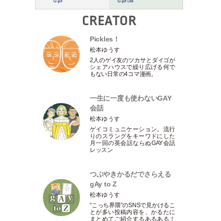
CREATOR
Pickles！
松本ゆうす
2人のゲイ友のツカサとダイゴが
シェアハウスで繰り広げる何で
もない日常の4コマ漫画。
一生に一度も使わないGAY
会話
松本ゆうす
ゲイコミュニケーション。流行
りのスラングをキーワドにした
月一回の英会話ならぬGAY会話
レッスン
つぶやきかるだでさらえる
gAy to Z
松本ゆうす
“こっち界隈”のSNSで見かけるこ
とが多い投稿内容を、かるたに
まとめてご紹介するあるある！