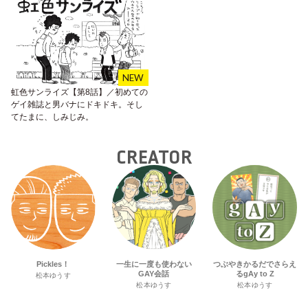
虹色サンライズ【第8話】／初めての
ゲイ雑誌と男バナにドキドキ。そし
てたまに、しみじみ。
CREATOR
Pickles！
一生に一度も使わない
つぶやきかるだでさらえ
GAY会話
るgAy to Z
松本ゆうす
松本ゆうす
松本ゆうす