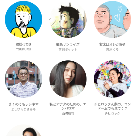
腰掛けOB
虹色サンライズ
玄太はオレが好き
TSUKURU
前田ポケット
野原くろ
まくのうちぃシネマ
私とアナタのための、エ
チヒロックん家の、コン
ンパワ本
ドームでも見てく？
よしひろまさみち
山﨑穂花
チヒロック