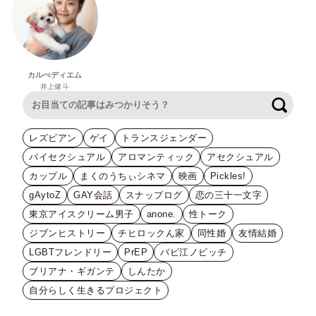
カルぺディエム
井上健斗
検索
レズビアン
ゲイ
トランスジェンダー
バイセクシュアル
アロマンティック
アセクシュアル
カップル
まくのうちぃシネマ
映画
Pickles!
gAytoZ
GAY会話
スナップログ
恋の三十一文字
東京アイスクリーム男子
anone.
性トーク
ジブンヒストリー
チヒロックん家
同性婚
友情結婚
LGBTフレンドリー
PrEP
バビ江ノビッチ
ブリアナ・ギガンテ
しんたか
自分らしく生きるプロジェクト