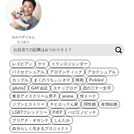
カルぺディエム
井上健斗
検索
レズビアン
ゲイ
トランスジェンダー
バイセクシュアル
アロマンティック
アセクシュアル
カップル
まくのうちぃシネマ
映画
Pickles!
gAytoZ
GAY会話
スナップログ
恋の三十一文字
東京アイスクリーム男子
anone.
性トーク
ジブンヒストリー
チヒロックん家
同性婚
友情結婚
LGBTフレンドリー
PrEP
バビ江ノビッチ
ブリアナ・ギガンテ
しんたか
自分らしく生きるプロジェクト