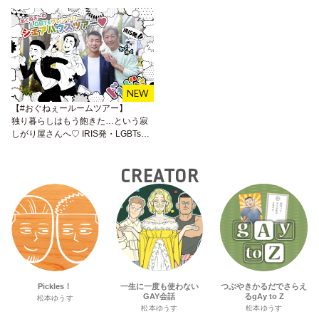
【#おぐねぇールームツアー】
独り暮らしはもう飽きた…という寂
しがり屋さんへ♡ IRIS発・LGBTsフ
レンドリーなシェアハウスはいか
が？
CREATOR
Pickles！
一生に一度も使わない
つぶやきかるだでさらえ
GAY会話
るgAy to Z
松本ゆうす
松本ゆうす
松本ゆうす