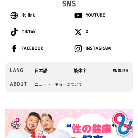
SNS
lit.link
YOUTUBE
TikTok
X
FACEBOOK
INSTAGRAM
LANG
ABOUT
ニュートーキョーについて