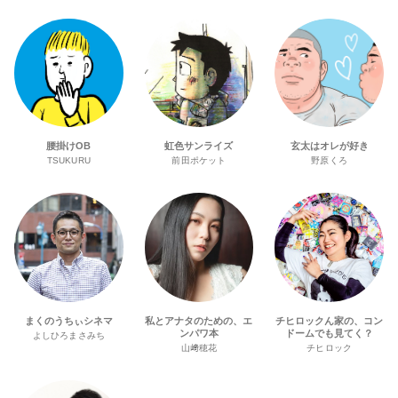
腰掛けOB
虹色サンライズ
玄太はオレが好き
TSUKURU
前田ポケット
野原くろ
まくのうちぃシネマ
私とアナタのための、エ
チヒロックん家の、コン
ンパワ本
ドームでも見てく？
よしひろまさみち
山﨑穂花
チヒロック