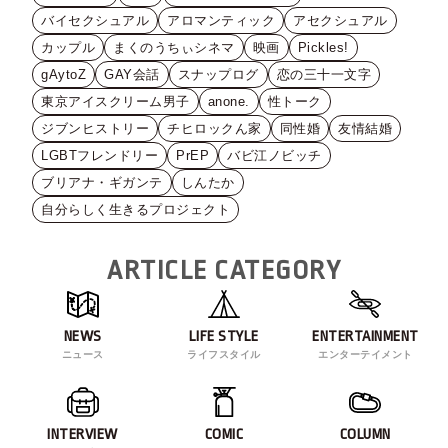
バイセクシュアル
アロマンティック
アセクシュアル
カップル
まくのうちぃシネマ
映画
Pickles!
gAytoZ
GAY会話
スナップログ
恋の三十一文字
東京アイスクリーム男子
anone.
性トーク
ジブンヒストリー
チヒロックん家
同性婚
友情結婚
LGBTフレンドリー
PrEP
バビ江ノビッチ
ブリアナ・ギガンテ
しんたか
自分らしく生きるプロジェクト
ARTICLE CATEGORY
NEWS
LIFE STYLE
ENTERTAINMENT
ニュース
ライフスタイル
エンターテイメント
INTERVIEW
COMIC
COLUMN