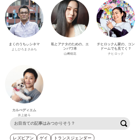
まくのうちぃシネマ
私とアナタのための、エ
チヒロックん家の、コン
ンパワ本
ドームでも見てく？
よしひろまさみち
山﨑穂花
チヒロック
カルぺディエム
井上健斗
検索
レズビアン
ゲイ
トランスジェンダー