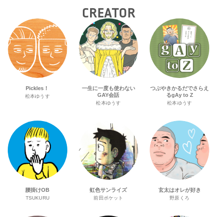
CREATOR
Pickles！
一生に一度も使わない
つぶやきかるだでさらえ
GAY会話
るgAy to Z
松本ゆうす
松本ゆうす
松本ゆうす
腰掛けOB
虹色サンライズ
玄太はオレが好き
TSUKURU
前田ポケット
野原くろ