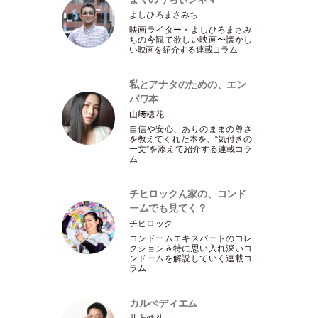
よしひろまさみち
映画ライター
・
よしひろまさみ
ちの今観て欲しい映画〜懐かし
い映画を紹介する連載コラム
私とアナタのための、エン
パワ本
山﨑穂花
自信や安心、ありのままの尊さ
を教えてくれた本を、“気付きの
一文”を添えて紹介する連載コラ
ム
チヒロックん家の、コンド
ームでも見てく？
チヒロック
コンドームエキスパートのコレ
クション＆特に思い入れ深いコ
ンドームを解説していく連載コ
ラム
カルぺディエム