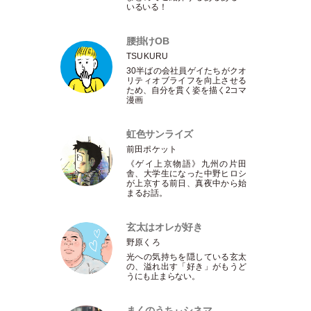
いるいる！
腰掛けOB
TSUKURU
30半ばの会社員ゲイたちがクオ
リティオブライフを向上させる
ため、自分を貫く姿を描く2コマ
漫画
虹色サンライズ
前田ポケット
《ゲイ上京物語》九州の片田
舎、大学生になった中野ヒロシ
が上京する前日、真夜中から始
まるお話。
玄太はオレが好き
野原くろ
光への気持ちを隠している玄太
の、溢れ出す
「
好き
」
がもうど
うにも止まらない。
まくのうちぃシネマ