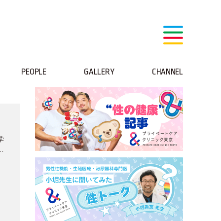
PEOPLE
GALLERY
CHANNEL
、
学
夢