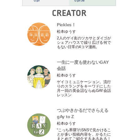
CREATOR
Pickles！
松本ゆうす
2人のゲイ友のツカサとダイゴが
シェアハウスで繰り広げる何で
もない日常の4コマ漫画。
一生に一度も使わないGAY
会話
松本ゆうす
ゲイコミュニケーション。流行
りのスラングをキーワドにした
月一回の英会話ならぬGAY会話
レッスン
つぶやきかるだでさらえる
gAy to Z
松本ゆうす
“こっち界隈”のSNSで見かけるこ
とが多い投稿内容を、かるたに
まとめてご紹介するあるある！