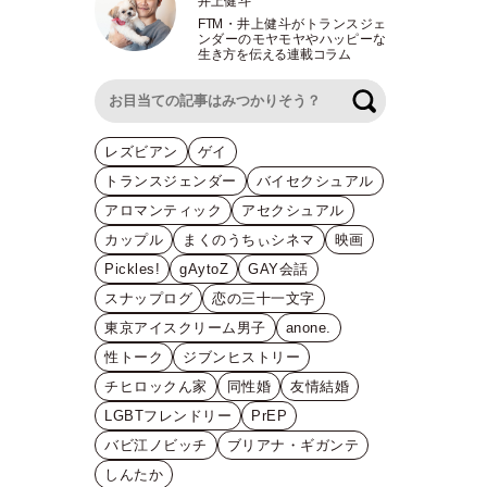
井上健斗
FTM
・
井上健斗がトランスジェ
ンダーのモヤモヤやハッピーな
生き方を伝える連載コラム
検索
レズビアン
ゲイ
トランスジェンダー
バイセクシュアル
アロマンティック
アセクシュアル
カップル
まくのうちぃシネマ
映画
Pickles!
gAytoZ
GAY会話
スナップログ
恋の三十一文字
東京アイスクリーム男子
anone.
性トーク
ジブンヒストリー
チヒロックん家
同性婚
友情結婚
LGBTフレンドリー
PrEP
バビ江ノビッチ
ブリアナ・ギガンテ
しんたか