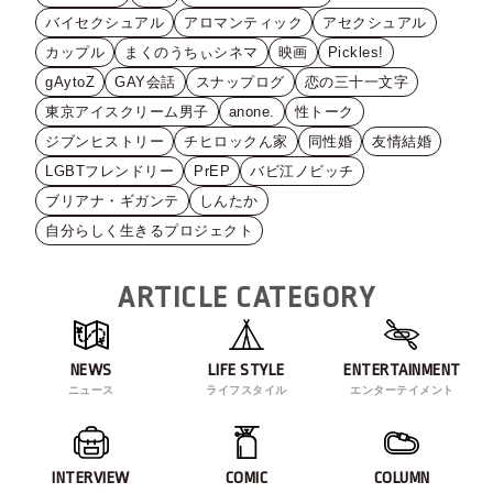
バイセクシュアル
アロマンティック
アセクシュアル
カップル
まくのうちぃシネマ
映画
Pickles!
gAytoZ
GAY会話
スナップログ
恋の三十一文字
東京アイスクリーム男子
anone.
性トーク
ジブンヒストリー
チヒロックん家
同性婚
友情結婚
LGBTフレンドリー
PrEP
バビ江ノビッチ
ブリアナ・ギガンテ
しんたか
自分らしく生きるプロジェクト
ARTICLE CATEGORY
NEWS
LIFE STYLE
ENTERTAINMENT
ニュース
ライフスタイル
エンターテイメント
INTERVIEW
COMIC
COLUMN