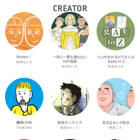
CREATOR
Pickles！
一生に一度も使わない
つぶやきかるだでさらえ
GAY会話
るgAy to Z
松本ゆうす
松本ゆうす
松本ゆうす
腰掛けOB
虹色サンライズ
玄太はオレが好き
TSUKURU
前田ポケット
野原くろ