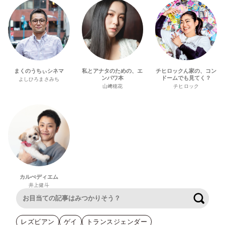
まくのうちぃシネマ
私とアナタのための、エ
チヒロックん家の、コン
ンパワ本
ドームでも見てく？
よしひろまさみち
山﨑穂花
チヒロック
カルぺディエム
井上健斗
検索
レズビアン
ゲイ
トランスジェンダー