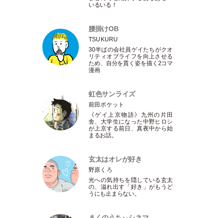
いるいる！
腰掛けOB
TSUKURU
30半ばの会社員ゲイたちがクオ
リティオブライフを向上させる
ため、自分を貫く姿を描く2コマ
漫画
虹色サンライズ
前田ポケット
《ゲイ上京物語》九州の片田
舎、大学生になった中野ヒロシ
が上京する前日、真夜中から始
まるお話。
玄太はオレが好き
野原くろ
光への気持ちを隠している玄太
の、溢れ出す
「
好き
」
がもうど
うにも止まらない。
まくのうちぃシネマ