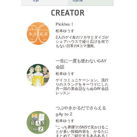
CREATOR
Pickles！
松本ゆうす
2人のゲイ友のツカサとダイゴが
シェアハウスで繰り広げる何で
もない日常の4コマ漫画。
一生に一度も使わないGAY
会話
松本ゆうす
ゲイコミュニケーション。流行
りのスラングをキーワドにした
月一回の英会話ならぬGAY会話
レッスン
つぶやきかるだでさらえる
gAy to Z
松本ゆうす
“こっち界隈”のSNSで見かけるこ
とが多い投稿内容を、かるたに
まとめてご紹介するあるある！