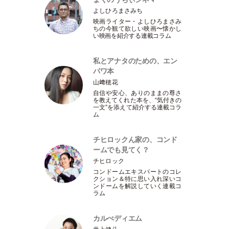
よしひろまさみち
映画ライター
・
よしひろまさみ
ちの今観て欲しい映画〜懐かし
い映画を紹介する連載コラム
私とアナタのための、エン
パワ本
山﨑穂花
自信や安心、ありのままの尊さ
を教えてくれた本を、“気付きの
一文”を添えて紹介する連載コラ
ム
チヒロックん家の、コンド
ームでも見てく？
チヒロック
コンドームエキスパートのコレ
クション＆特に思い入れ深いコ
ンドームを解説していく連載コ
ラム
カルぺディエム