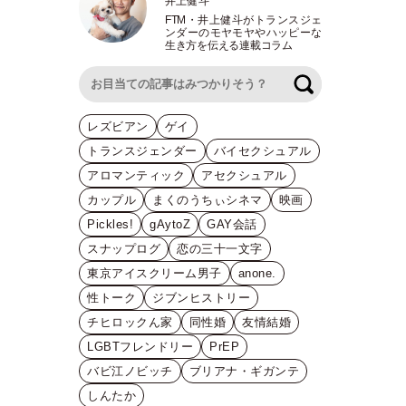
井上健斗
FTM
・
井上健斗がトランスジェ
ンダーのモヤモヤやハッピーな
生き方を伝える連載コラム
検索
レズビアン
ゲイ
トランスジェンダー
バイセクシュアル
アロマンティック
アセクシュアル
カップル
まくのうちぃシネマ
映画
Pickles!
gAytoZ
GAY会話
スナップログ
恋の三十一文字
東京アイスクリーム男子
anone.
性トーク
ジブンヒストリー
チヒロックん家
同性婚
友情結婚
LGBTフレンドリー
PrEP
バビ江ノビッチ
ブリアナ・ギガンテ
しんたか